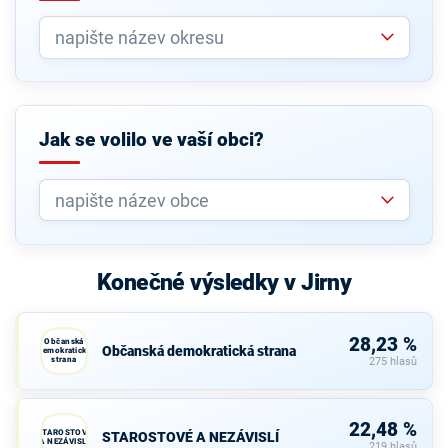
Jak se volilo ve vaší obci?
Konečné výsledky v Jirny
28,23 %
Občanská
Občanská demokratická strana
demokratická
strana
275 hlasů
22,48 %
STAROSTOVÉ
STAROSTOVÉ A NEZÁVISLÍ
A NEZÁVISLÍ
219 hlasů