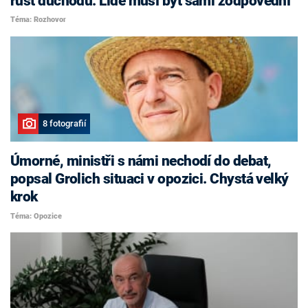
růst důchodů. Lidé musí být sami zodpovědní
Téma: Rozhovor
8 fotografií
Úmorné, ministři s námi nechodí do debat,
popsal Grolich situaci v opozici. Chystá velký
krok
Téma: Opozice