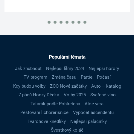
Populární témata
Jak zhubnout
Nejlepší filmy 2024
Nejlepší horory
TV program
Změna času
Partie
Počasí
Kdy budou volby
ZOO Nové začátky
Auto – katalog
7 pádů Honzy Dědka
Volby 2025
Svařené víno
Tatarák podle Pohlreicha
Aloe vera
Pěstování lichořeřišnice
Výpočet ascendentu
Tvarohové knedlíky
Nejlepší palačinky
Švestkový koláč