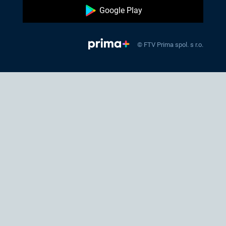
Google Play
© FTV Prima spol. s r.o.