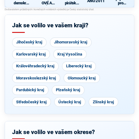
ANO 2011
demokrati
OVÉ A
pirátská
pro
cká strana
NEZÁVISL
strana
Středočes
d
Í
ký kraj -
TOP 09,
Hlas,
Jak se volilo ve vašem kraji?
Zelení
Jihočeský kraj
Jihomoravský kraj
Karlovarský kraj
Kraj Vysočina
Královéhradecký kraj
Liberecký kraj
Moravskoslezský kraj
Olomoucký kraj
Pardubický kraj
Plzeňský kraj
Středočeský kraj
Ústecký kraj
Zlínský kraj
Jak se volilo ve vašem okrese?