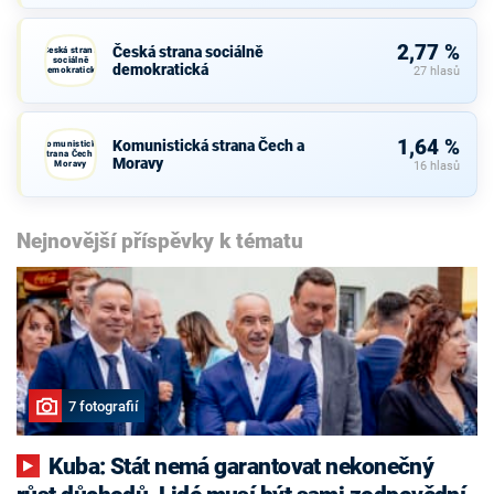
2,77 %
Česká strana sociálně
Česká strana
sociálně
demokratická
demokratická
27 hlasů
1,64 %
Komunistická strana Čech a
Komunistická
strana Čech a
Moravy
Moravy
16 hlasů
Nejnovější příspěvky k tématu
7 fotografií
Kuba: Stát nemá garantovat nekonečný