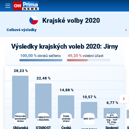
Krajské volby 2020
Celkové výsledky
Výsledky krajských voleb 2020: Jirny
100,00
%
49,20
%
okrsků sečteno
volební účast
28,23 %
22,48 %
14,88 %
10,57 %
6,77 %
Spojenci
pro
Občanská
Česká
Středočeský
STAROSTOVÉ
demokratická
pirátská
ANO 2011
A NEZÁVISLÍ
kraj - TOP
strana
strana
09, Hlas,
Zelení
Občanská
STAROST
Česká
Spojenci
S