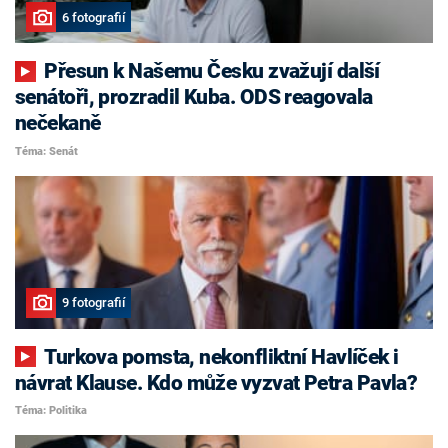
6 fotografií
Přesun k Našemu Česku zvažují další
senátoři, prozradil Kuba. ODS reagovala
nečekaně
Téma: Senát
9 fotografií
Turkova pomsta, nekonfliktní Havlíček i
návrat Klause. Kdo může vyzvat Petra Pavla?
Téma: Politika