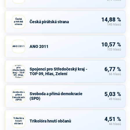
14,88 %
Česká
Česká pirátská strana
pirátská
strana
145 hlasů
10,57 %
ANO 2011
ANO 2011
103 hlasů
Spojenci
pro
6,77 %
Spojenci pro Středočeský kraj -
Středočeský
kraj - TOP
TOP 09, Hlas, Zelení
66 hlasů
09, Hlas,
Zelení
Svoboda a
5,03 %
Svoboda a přímá demokracie
přímá
demokracie
(SPD)
49 hlasů
(SPD)
4,51 %
Trikolóra
Trikolóra hnutí občanů
hnutí
občanů
44 hlasů