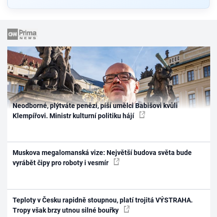
Neodborné, plýtváte penězi, píší umělci Babišovi kvůli
Klempířovi. Ministr kulturní politiku hájí
Muskova megalomanská vize: Největší budova světa bude
vyrábět čipy pro roboty i vesmír
Teploty v Česku rapidně stoupnou, platí trojitá VÝSTRAHA.
Tropy však brzy utnou silné bouřky