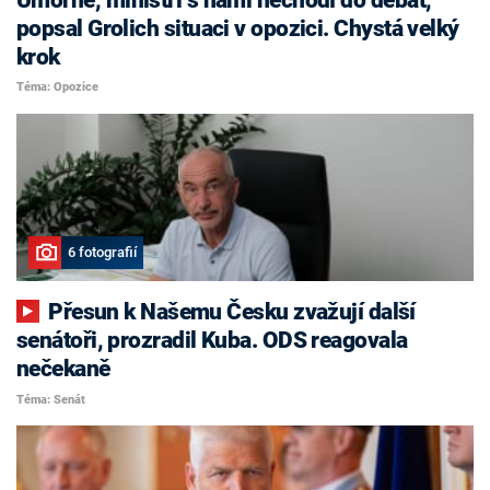
popsal Grolich situaci v opozici. Chystá velký
krok
Téma: Opozice
6 fotografií
Přesun k Našemu Česku zvažují další
senátoři, prozradil Kuba. ODS reagovala
nečekaně
Téma: Senát