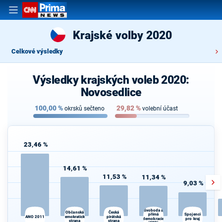
Krajské volby 2020
Celkové výsledky
Výsledky krajských voleb 2020:
Novosedlice
100,00
%
29,82
%
okrsků sečteno
volební účast
23,46 %
14,61 %
11,53 %
11,34 %
9,03 %
Svoboda a
Občanská
Česká
Spojenci
přímá
S
ANO 2011
demokratická
pirátská
demokracie
pro kraj
strana
strana