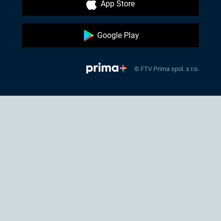
App Store
Google Play
© FTV Prima spol. s r.o.