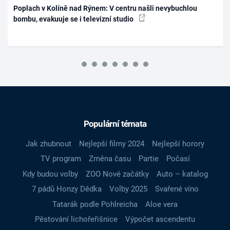
Poplach v Kolíně nad Rýnem: V centru našli nevybuchlou
bombu, evakuuje se i televizní studio
Populární témata
Jak zhubnout
Nejlepší filmy 2024
Nejlepší horory
TV program
Změna času
Partie
Počasí
Kdy budou volby
ZOO Nové začátky
Auto – katalog
7 pádů Honzy Dědka
Volby 2025
Svařené víno
Tatarák podle Pohlreicha
Aloe vera
Pěstování lichořeřišnice
Výpočet ascendentu