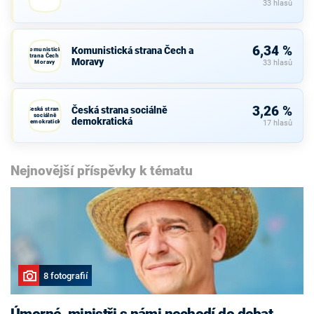
33 hlasů
6,34 %
Komunistická strana Čech a
Komunistická
strana Čech a
Moravy
Moravy
33 hlasů
3,26 %
Česká strana sociálně
Česká strana
sociálně
demokratická
demokratická
17 hlasů
Nejnovější příspěvky k tématu
8 fotografií
Úmorné, ministři s námi nechodí do debat,