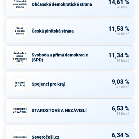
14,61 %
Občanská
Občanská demokratická strana
demokratická
strana
76 hlasů
11,53 %
Česká
Česká pirátská strana
pirátská
strana
60 hlasů
Svoboda a
11,34 %
Svoboda a přímá demokracie
přímá
demokracie
(SPD)
59 hlasů
(SPD)
9,03 %
Spojenci
Spojenci pro kraj
pro kraj
47 hlasů
6,53 %
STAROSTOVÉ
STAROSTOVÉ A NEZÁVISLÍ
A NEZÁVISLÍ
34 hlasů
6,34 %
Severočeši.cz
Severočeši.cz