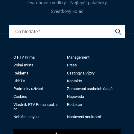
Tvarohové knedlíky
Nejlepší palačinky
Švestkový koláč
O FTV Prima
Management
Volná místa
Press
Reklama
Castingy a výzvy
HbbTV
Kontakty
Podmínky užívání
Zpracování osobních údajů
Cookies
Nápověda
Vlastník FTV Prima spol. s
Redakce
r.o.
Nahlásit chybu
Nastavení soukromí