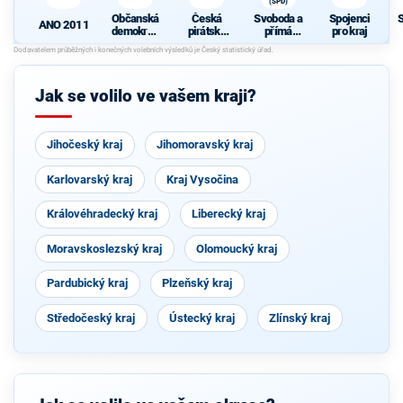
(SPD)
Občanská
Česká
Svoboda a
Spojenci
ANO 2011
demokrati
pirátská
přímá
pro kraj
cká strana
strana
demokraci
N
e (SPD)
Jak se volilo ve vašem kraji?
Jihočeský kraj
Jihomoravský kraj
Karlovarský kraj
Kraj Vysočina
Královéhradecký kraj
Liberecký kraj
Moravskoslezský kraj
Olomoucký kraj
Pardubický kraj
Plzeňský kraj
Středočeský kraj
Ústecký kraj
Zlínský kraj