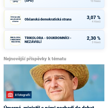
(SPD)
10 hlasů
(SPD)
3,07 %
Občanská
Občanská demokratická strana
demokratická
strana
4 hlasů
2,30 %
TRIKOLORA - SOUKROMNÍCI -
TRIKOLORA -
SOUKROMNÍCI
NEZÁVISLÍ
- NEZÁVISLÍ
3 hlasů
Nejnovější příspěvky k tématu
8 fotografií
Úmorné, ministři s námi nechodí do debat,