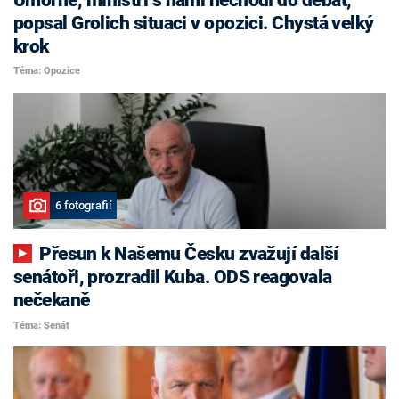
popsal Grolich situaci v opozici. Chystá velký
krok
Téma: Opozice
6 fotografií
Přesun k Našemu Česku zvažují další
senátoři, prozradil Kuba. ODS reagovala
nečekaně
Téma: Senát