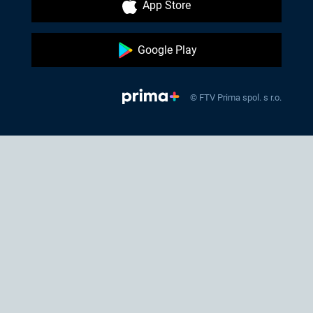
App Store
Google Play
© FTV Prima spol. s r.o.