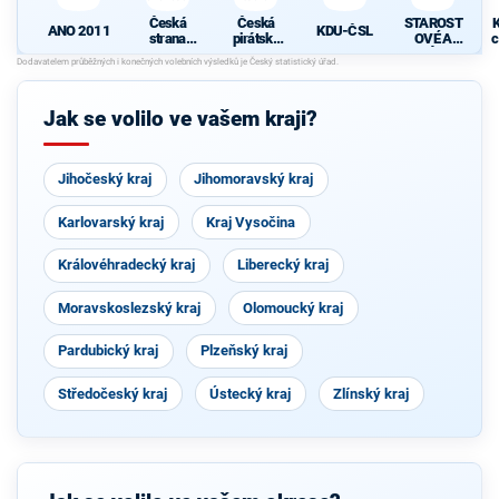
Česká
Česká
STAROST
K
ANO 2011
KDU-ČSL
strana
pirátská
OVÉ A
c
sociálně
strana
NEZÁVISL
demokrati
Í
cká
Jak se volilo ve vašem kraji?
Jihočeský kraj
Jihomoravský kraj
Karlovarský kraj
Kraj Vysočina
Královéhradecký kraj
Liberecký kraj
Moravskoslezský kraj
Olomoucký kraj
Pardubický kraj
Plzeňský kraj
Středočeský kraj
Ústecký kraj
Zlínský kraj