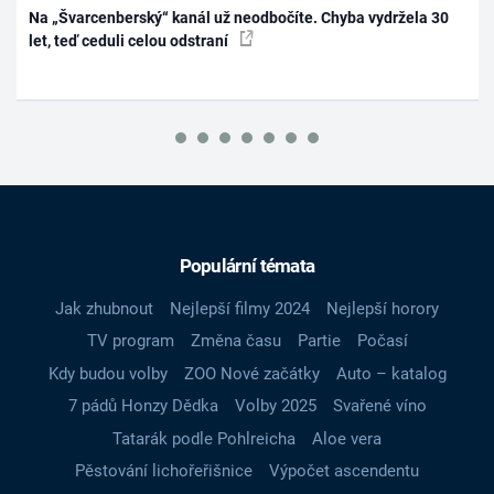
Na „Švarcenberský“ kanál už neodbočíte. Chyba vydržela 30
let, teď ceduli celou odstraní
Populární témata
Jak zhubnout
Nejlepší filmy 2024
Nejlepší horory
TV program
Změna času
Partie
Počasí
Kdy budou volby
ZOO Nové začátky
Auto – katalog
7 pádů Honzy Dědka
Volby 2025
Svařené víno
Tatarák podle Pohlreicha
Aloe vera
Pěstování lichořeřišnice
Výpočet ascendentu