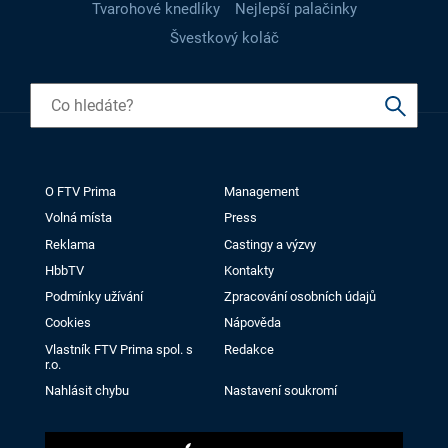
Tvarohové knedlíky
Nejlepší palačinky
Švestkový koláč
O FTV Prima
Management
Volná místa
Press
Reklama
Castingy a výzvy
HbbTV
Kontakty
Podmínky užívání
Zpracování osobních údajů
Cookies
Nápověda
Vlastník FTV Prima spol. s
Redakce
r.o.
Nahlásit chybu
Nastavení soukromí