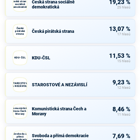
19,23 %
Česká strana sociálně
Česká strana
sociálně
demokratická
demokratická
25 hlasů
13,07 %
Česká
Česká pirátská strana
pirátská
strana
17 hlasů
11,53 %
KDU-ČSL
KDU-ČSL
15 hlasů
9,23 %
STAROSTOVÉ
STAROSTOVÉ A NEZÁVISLÍ
A NEZÁVISLÍ
12 hlasů
8,46 %
Komunistická strana Čech a
Komunistická
strana Čech a
Moravy
Moravy
11 hlasů
Svoboda a
7,69 %
Svoboda a přímá demokracie
přímá
demokracie