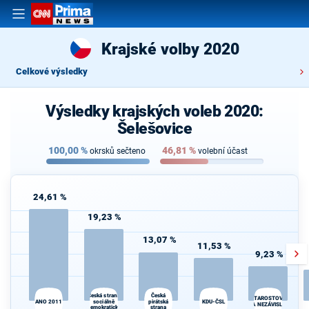
Krajské volby 2020
Celkové výsledky
Výsledky krajských voleb 2020:
Šelešovice
100,00
%
46,81
%
okrsků sečteno
volební účast
24,61 %
19,23 %
13,07 %
11,53 %
9,23 %
Česká strana
K
Česká
STAROSTOVÉ
ANO 2011
sociálně
pirátská
KDU-ČSL
s
A NEZÁVISLÍ
demokratická
strana