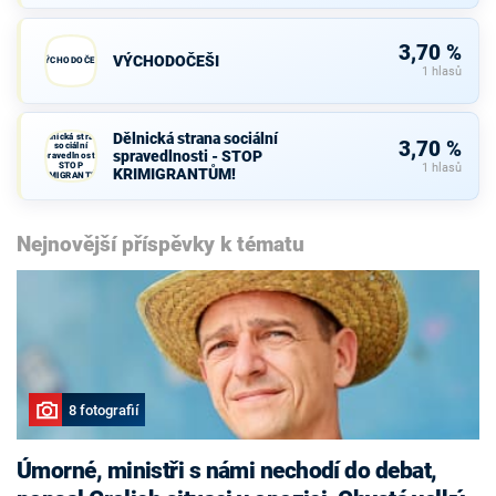
3,70 %
VÝCHODOČEŠI
VÝCHODOČEŠI
1 hlasů
Dělnická strana sociální
Dělnická strana
3,70 %
sociální
spravedlnosti - STOP
spravedlnosti -
STOP
1 hlasů
KRIMIGRANTŮM!
KRIMIGRANTŮM!
Nejnovější příspěvky k tématu
8 fotografií
Úmorné, ministři s námi nechodí do debat,