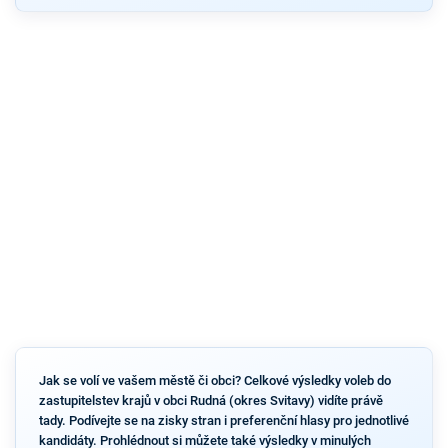
Jak se volí ve vašem městě či obci? Celkové výsledky voleb do
zastupitelstev krajů v obci Rudná (okres Svitavy) vidíte právě
tady. Podívejte se na zisky stran i preferenční hlasy pro jednotlivé
kandidáty. Prohlédnout si můžete také výsledky v minulých