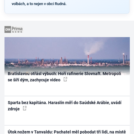
volbách, a to nejen v obci Rudná.
Bratislavou otřásl výbuch: Hoří rafinerie Slovnaft. Metropolí
se šíří dým, zachycuje video
Sparta bez kapitána. Haraslín míří do Saúdské Arábie, uvádí
zdroje
Útok nožem v Tanvaldu: Pachatel měl pobodat tři lidi, na místě