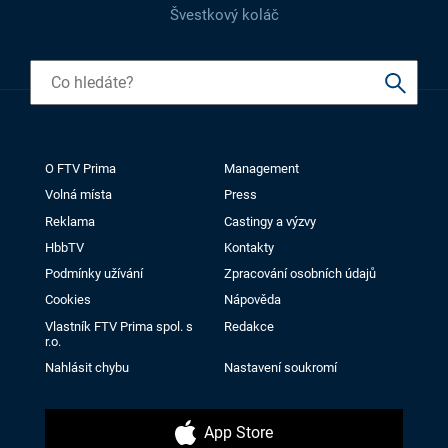
Švestkový koláč
O FTV Prima
Management
Volná místa
Press
Reklama
Castingy a výzvy
HbbTV
Kontakty
Podmínky užívání
Zpracování osobních údajů
Cookies
Nápověda
Vlastník FTV Prima spol. s
Redakce
r.o.
Nahlásit chybu
Nastavení soukromí
App Store