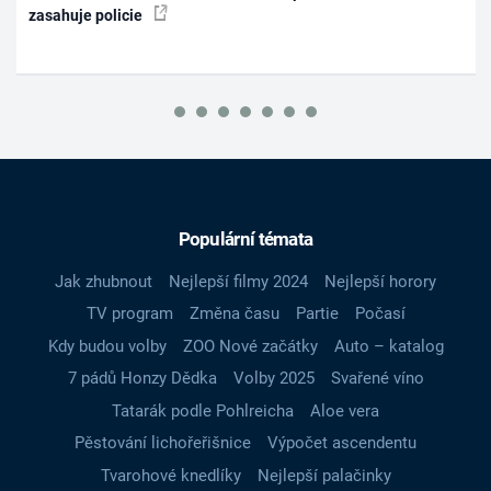
zasahuje policie
Populární témata
Jak zhubnout
Nejlepší filmy 2024
Nejlepší horory
TV program
Změna času
Partie
Počasí
Kdy budou volby
ZOO Nové začátky
Auto – katalog
7 pádů Honzy Dědka
Volby 2025
Svařené víno
Tatarák podle Pohlreicha
Aloe vera
Pěstování lichořeřišnice
Výpočet ascendentu
Tvarohové knedlíky
Nejlepší palačinky