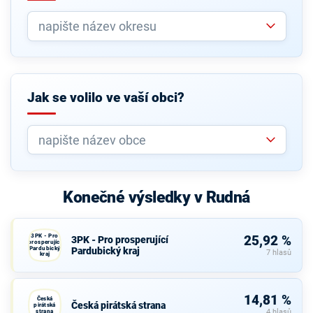
Jak se volilo ve vaší obci?
Konečné výsledky v Rudná
3PK - Pro
25,92 %
3PK - Pro prosperující
prosperující
Pardubický
Pardubický kraj
7 hlasů
kraj
14,81 %
Česká
Česká pirátská strana
pirátská
strana
4 hlasů