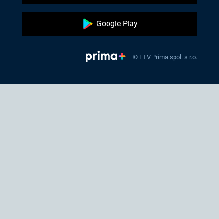
Google Play
© FTV Prima spol. s r.o.