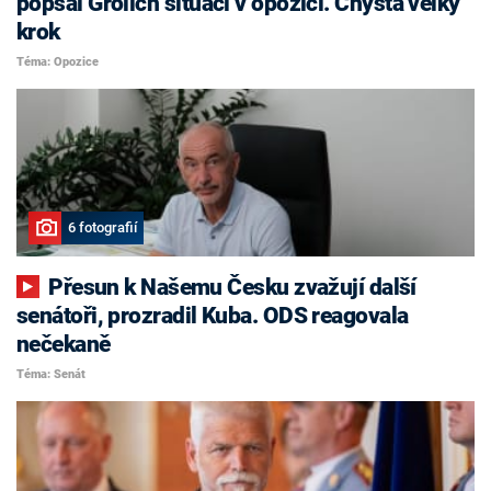
popsal Grolich situaci v opozici. Chystá velký
krok
Téma: Opozice
6 fotografií
Přesun k Našemu Česku zvažují další
senátoři, prozradil Kuba. ODS reagovala
nečekaně
Téma: Senát