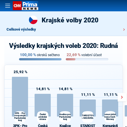
Krajské volby 2020
Celkové výsledky
Výsledky krajských voleb 2020: Rudná
100,00
%
22,69
%
okrsků sečteno
volební účast
25,92 %
14,81 %
14,81 %
11,11 %
11,11 %
3PK - Pro
Česká
Koalice pro
Komunistická
prosperující
STAROSTOVÉ
pirátská
Pardubický
strana Čech a
Pardubický
A NEZÁVISLÍ
strana
kraj
Moravy
kraj
3PK - Pro
Česká
Koalice
STAROST
Komunisti