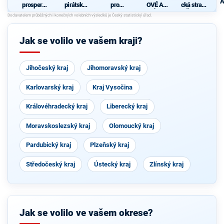
A
prosperují
pirátská
pro
OVÉ A
cká strana
cí
strana
Pardubick
NEZÁVISL
Čech a
Pardubick
ý kraj
Í
Moravy
ý kraj
Jak se volilo ve vašem kraji?
Jihočeský kraj
Jihomoravský kraj
Karlovarský kraj
Kraj Vysočina
Královéhradecký kraj
Liberecký kraj
Moravskoslezský kraj
Olomoucký kraj
Pardubický kraj
Plzeňský kraj
Středočeský kraj
Ústecký kraj
Zlínský kraj
Jak se volilo ve vašem okrese?