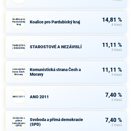
14,81 %
Koalice pro
Koalice pro Pardubický kraj
Pardubický
kraj
4 hlasů
11,11 %
STAROSTOVÉ
STAROSTOVÉ A NEZÁVISLÍ
A NEZÁVISLÍ
3 hlasů
11,11 %
Komunistická strana Čech a
Komunistická
strana Čech a
Moravy
Moravy
3 hlasů
7,40 %
ANO 2011
ANO 2011
2 hlasů
Svoboda a
7,40 %
Svoboda a přímá demokracie
přímá
demokracie
(SPD)
2 hlasů
(SPD)