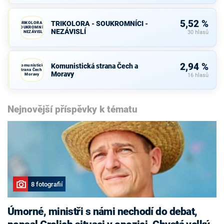
5,52 %
TRIKOLORA - SOUKROMNÍCI -
TRIKOLORA -
SOUKROMNÍCI
NEZÁVISLÍ
- NEZÁVISLÍ
30 hlasů
2,94 %
Komunistická strana Čech a
Komunistická
strana Čech a
Moravy
Moravy
16 hlasů
Nejnovější příspěvky k tématu
8 fotografií
Úmorné, ministři s námi nechodí do debat,