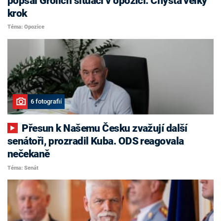
popsal Grolich situaci v opozici. Chystá velký
krok
Téma: Opozice
6 fotografií
Přesun k Našemu Česku zvažují další
senátoři, prozradil Kuba. ODS reagovala
nečekaně
Téma: Senát