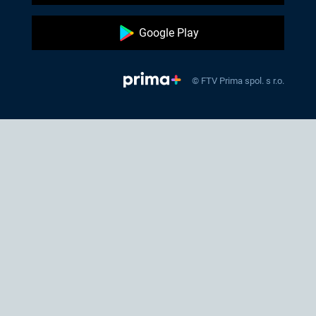
Google Play
© FTV Prima spol. s r.o.