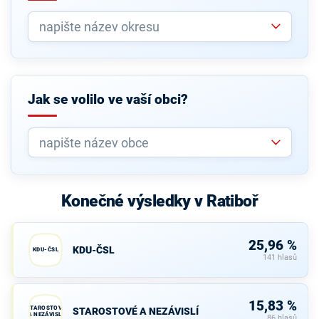
Jak se volilo ve vaší obci?
Konečné výsledky v Ratiboř
25,96 %
KDU-ČSL
KDU-ČSL
141 hlasů
15,83 %
STAROSTOVÉ
STAROSTOVÉ A NEZÁVISLÍ
A NEZÁVISLÍ
86 hlasů