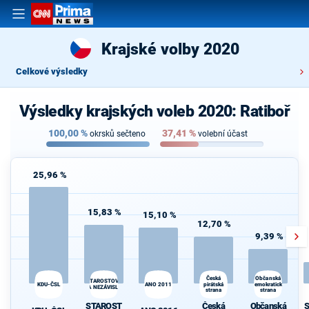
Krajské volby 2020
Celkové výsledky
Výsledky krajských voleb 2020: Ratiboř
100,00
%
37,41
%
okrsků sečteno
volební účast
25,96 %
15,83 %
15,10 %
12,70 %
9,39 %
Česká
Občanská
STAROSTOVÉ
KDU-ČSL
ANO 2011
pirátská
demokratická
A NEZÁVISLÍ
strana
strana
STAROST
Česká
Občanská
S