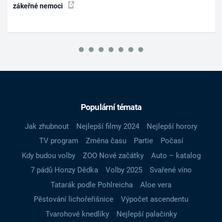
zákeřné nemoci
Populární témata
Jak zhubnout
Nejlepší filmy 2024
Nejlepší horory
TV program
Změna času
Partie
Počasí
Kdy budou volby
ZOO Nové začátky
Auto – katalog
7 pádů Honzy Dědka
Volby 2025
Svařené víno
Tatarák podle Pohlreicha
Aloe vera
Pěstování lichořeřišnice
Výpočet ascendentu
Tvarohové knedlíky
Nejlepší palačinky