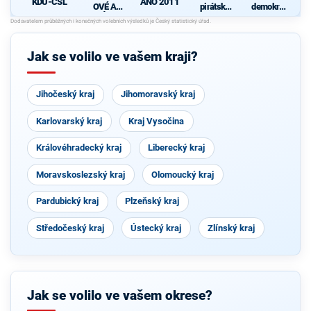
KDU-ČSL
ANO 2011
OVÉ A
pirátská
demokrati
NEZÁVISL
strana
cká strana
d
Í
Jak se volilo ve vašem kraji?
Jihočeský kraj
Jihomoravský kraj
Karlovarský kraj
Kraj Vysočina
Královéhradecký kraj
Liberecký kraj
Moravskoslezský kraj
Olomoucký kraj
Pardubický kraj
Plzeňský kraj
Středočeský kraj
Ústecký kraj
Zlínský kraj
Jak se volilo ve vašem okrese?