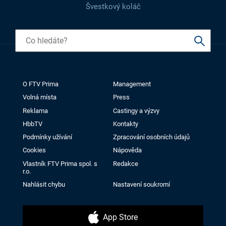
Švestkový koláč
O FTV Prima
Management
Volná místa
Press
Reklama
Castingy a výzvy
HbbTV
Kontakty
Podmínky užívání
Zpracování osobních údajů
Cookies
Nápověda
Vlastník FTV Prima spol. s
Redakce
r.o.
Nahlásit chybu
Nastavení soukromí
App Store