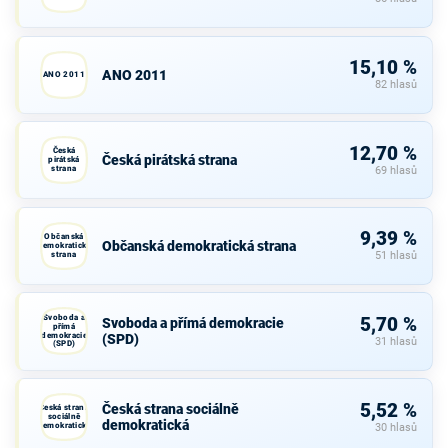
15,10 %
ANO 2011
ANO 2011
82 hlasů
12,70 %
Česká
Česká pirátská strana
pirátská
strana
69 hlasů
9,39 %
Občanská
Občanská demokratická strana
demokratická
strana
51 hlasů
Svoboda a
5,70 %
Svoboda a přímá demokracie
přímá
demokracie
(SPD)
31 hlasů
(SPD)
5,52 %
Česká strana sociálně
Česká strana
sociálně
demokratická
demokratická
30 hlasů