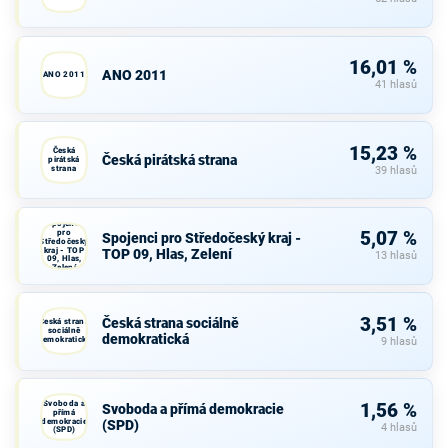
16,01 %
ANO 2011
ANO 2011
41 hlasů
15,23 %
Česká
Česká pirátská strana
pirátská
strana
39 hlasů
Spojenci
pro
5,07 %
Spojenci pro Středočeský kraj -
Středočeský
kraj - TOP
TOP 09, Hlas, Zelení
13 hlasů
09, Hlas,
Zelení
3,51 %
Česká strana sociálně
Česká strana
sociálně
demokratická
demokratická
9 hlasů
Svoboda a
1,56 %
Svoboda a přímá demokracie
přímá
demokracie
(SPD)
4 hlasů
(SPD)