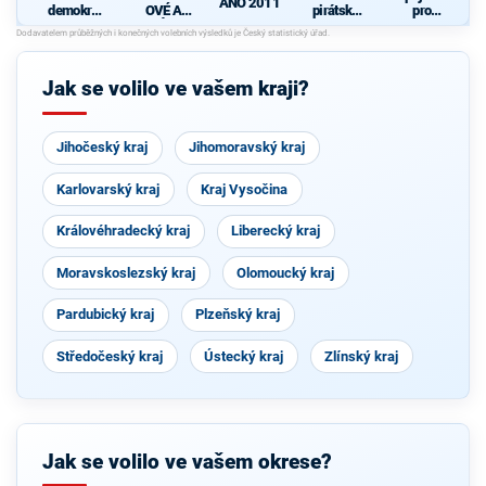
ANO 2011
demokrati
OVÉ A
pirátská
pro
cká strana
NEZÁVISL
strana
Středočes
Í
ký kraj -
d
TOP 09,
Hlas,
Jak se volilo ve vašem kraji?
Zelení
Jihočeský kraj
Jihomoravský kraj
Karlovarský kraj
Kraj Vysočina
Královéhradecký kraj
Liberecký kraj
Moravskoslezský kraj
Olomoucký kraj
Pardubický kraj
Plzeňský kraj
Středočeský kraj
Ústecký kraj
Zlínský kraj
Jak se volilo ve vašem okrese?