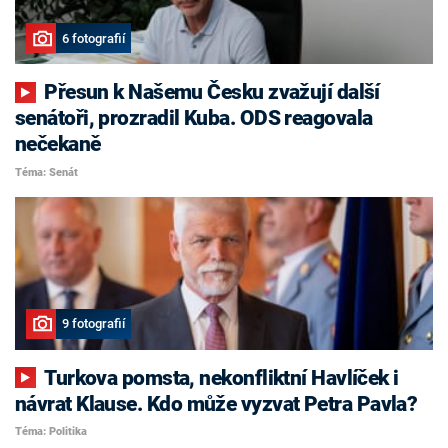
6 fotografií
Přesun k Našemu Česku zvažují další
senátoři, prozradil Kuba. ODS reagovala
nečekaně
Téma: Senát
9 fotografií
Turkova pomsta, nekonfliktní Havlíček i
návrat Klause. Kdo může vyzvat Petra Pavla?
Téma: Politika