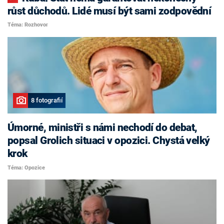
růst důchodů. Lidé musí být sami zodpovědní
Téma: Rozhovor
8 fotografií
Úmorné, ministři s námi nechodí do debat,
popsal Grolich situaci v opozici. Chystá velký
krok
Téma: Opozice