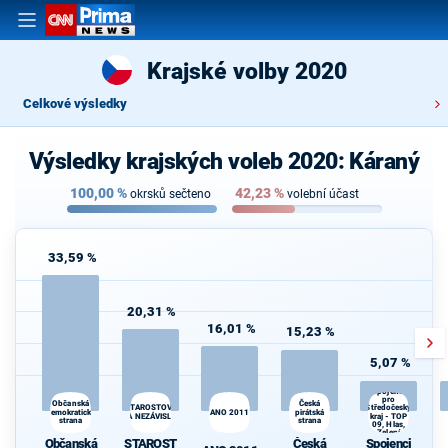
Krajské volby 2020
Celkové výsledky
Výsledky krajských voleb 2020: Káraný
100,00
%
42,23
%
okrsků sečteno
volební účast
33,59 %
20,31 %
16,01 %
15,23 %
5,07 %
Spojenci
pro
Česká
Občanská
Středočeský
STAROSTOVÉ
demokratická
ANO 2011
pirátská
A NEZÁVISLÍ
kraj - TOP
strana
strana
d
09, Hlas,
Zelení
Občanská
STAROST
Česká
Spojenci