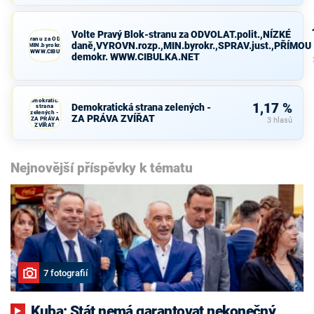
Volte Pravý Blok-stranu za ODVOLAT.polit.,NÍZKÉ
avý Blok-stranu za ODVOLAT.polit.,NÍZKÉ
daně,VYROVN.rozp.,MIN.byrokr.,SPRAV.just.,PŘÍMOU
VN.rozp.,MIN.byrokr.,SPRAV.just.,PŘÍMOU
demokr. WWW.CIBULKA.NET
demokr. WWW.CIBULKA.NET
Demokratická
1,17 %
Demokratická strana zelených -
strana
zelených -
ZA PRÁVA ZVÍŘAT
ZA PRÁVA
3 hlasů
ZVÍŘAT
Nejnovější příspěvky k tématu
7 fotografií
Kuba: Stát nemá garantovat nekonečný