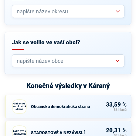
Jak se volilo ve vaší obci?
Konečné výsledky v Káraný
33,59 %
Občanská
Občanská demokratická strana
demokratická
strana
86 hlasů
20,31 %
STAROSTOVÉ
STAROSTOVÉ A NEZÁVISLÍ
A NEZÁVISLÍ
52 hlasů