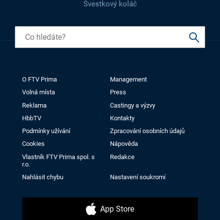
Švestkový koláč
O FTV Prima
Management
Volná místa
Press
Reklama
Castingy a výzvy
HbbTV
Kontakty
Podmínky užívání
Zpracování osobních údajů
Cookies
Nápověda
Vlastník FTV Prima spol. s
Redakce
r.o.
Nahlásit chybu
Nastavení soukromí
App Store