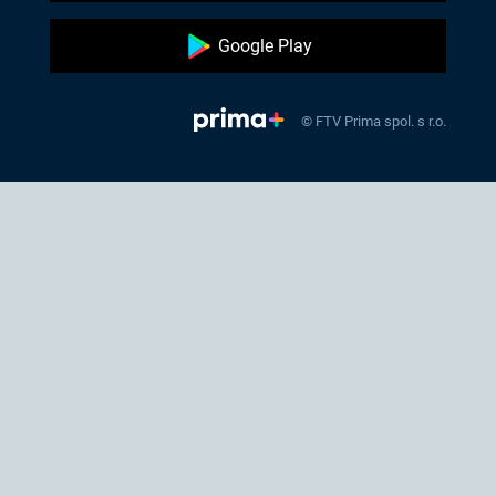
Google Play
© FTV Prima spol. s r.o.