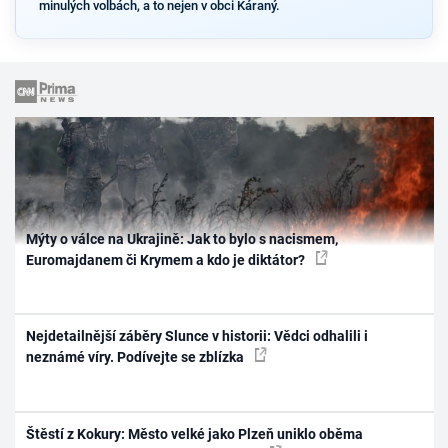
minulých volbách, a to nejen v obci Káraný.
Mýty o válce na Ukrajině: Jak to bylo s nacismem,
Euromajdanem či Krymem a kdo je diktátor?
Nejdetailnější záběry Slunce v historii: Vědci odhalili i
neznámé víry. Podívejte se zblízka
Štěstí z Kokury: Město velké jako Plzeň uniklo oběma