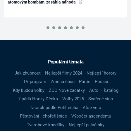
atomovým bombám, zasáhla náhoda
Populární témata
Jak zhubnout
Nejlepší filmy 2024
Nejlepší horory
TV program
Změna času
Partie
Počasí
Kdy budou volby
ZOO Nové začátky
Auto – katalog
7 pádů Honzy Dědka
Volby 2025
Svařené víno
Tatarák podle Pohlreicha
Aloe vera
Pěstování lichořeřišnice
Výpočet ascendentu
Tvarohové knedlíky
Nejlepší palačinky