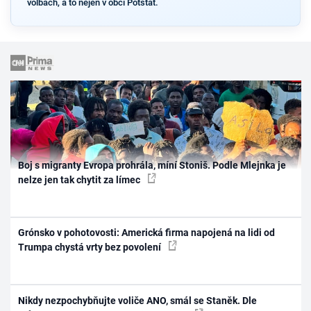
volbách, a to nejen v obci Potštát.
Boj s migranty Evropa prohrála, míní Stoniš. Podle Mlejnka je
nelze jen tak chytit za límec
Grónsko v pohotovosti: Americká firma napojená na lidi od
Trumpa chystá vrty bez povolení
Nikdy nezpochybňujte voliče ANO, smál se Staněk. Dle