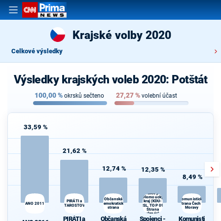
Krajské volby 2020
Celkové výsledky
Výsledky krajských voleb 2020: Potštát
100,00
%
27,27
%
okrsků sečteno
volební účast
33,59 %
21,62 %
12,74 %
12,35 %
8,49 %
Spojenci -
Koalice pro
Olomoucký
Občanská
Komunistická
PIRÁTI a
kraj (KDU-
ANO 2011
demokratická
strana Čech a
STAROSTOVÉ
ČSL, TOP 09,
O
strana
Moravy
Strana
zelených,
PIRÁTI a
Občanská
Spojenci -
Komunisti
ProOlomouc)