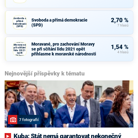
Svoboda a
2,70 %
Svoboda a přímá demokracie
přímá
demokracie
(SPD)
7 hlasů
(SPD)
Moravané,
pro
zachování
Moravané, pro zachování Moravy
Moravy se
1,54 %
při sčítání
se při sčítání lidu 2021 opět
lidu 2021
4 hlasů
opět
přihlasme k moravské národnosti
přihlasme
k moravské
národnosti
Nejnovější příspěvky k tématu
7 fotografií
Kuba: Stát nemá garantovat nekonečný