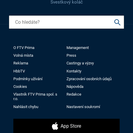
Švestkový koláč
O FTV Prima
Management
Volná místa
Press
Reklama
Castingy a výzvy
HbbTV
Kontakty
Podmínky užívání
Zpracování osobních údajů
Cookies
Nápověda
Vlastník FTV Prima spol. s
Redakce
r.o.
Nahlásit chybu
Nastavení soukromí
App Store