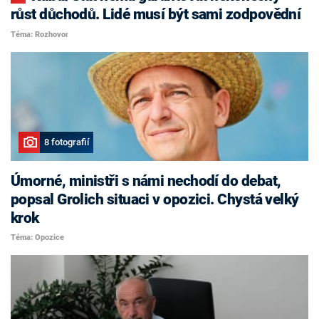
růst důchodů. Lidé musí být sami zodpovědní
Téma: Rozhovor
8 fotografií
Úmorné, ministři s námi nechodí do debat,
popsal Grolich situaci v opozici. Chystá velký
krok
Téma: Opozice