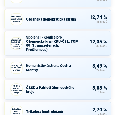
12,74 %
Občanská
Občanská demokratická strana
demokratická
strana
33 hlasů
Spojenci -
Spojenci - Koalice pro
Koalice pro
Olomoucký
12,35 %
Olomoucký kraj (KDU-ČSL, TOP
kraj (KDU-
ČSL, TOP 09,
09, Strana zelených,
32 hlasů
Strana
ProOlomouc)
zelených,
ProOlomouc)
8,49 %
Komunistická strana Čech a
Komunistická
strana Čech a
Moravy
Moravy
22 hlasů
ČSSD a
3,08 %
ČSSD a Patrioti Olomouckého
Patrioti
Olomouckého
kraje
8 hlasů
kraje
2,70 %
Trikolóra
Trikolóra hnutí občanů
hnutí
občanů
7 hlasů