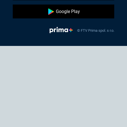
Google Play
© FTV Prima spol. s r.o.