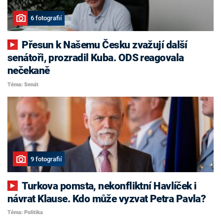
6 fotografií
Přesun k Našemu Česku zvažují další
senátoři, prozradil Kuba. ODS reagovala
nečekaně
Téma: Senát
9 fotografií
Turkova pomsta, nekonfliktní Havlíček i
návrat Klause. Kdo může vyzvat Petra Pavla?
Téma: Politika