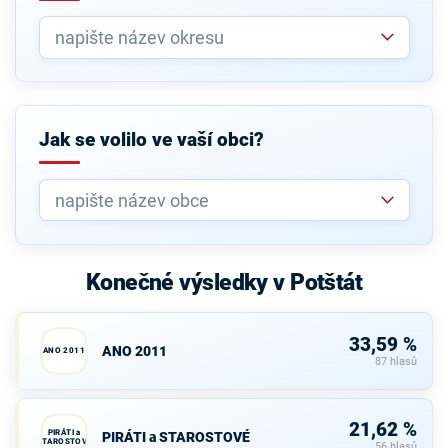
Jak se volilo ve vaší obci?
Konečné výsledky v Potštát
33,59 %
ANO 2011
ANO 2011
87 hlasů
21,62 %
PIRÁTI a
PIRÁTI a STAROSTOVÉ
STAROSTOVÉ
56 hlasů