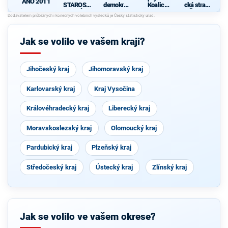
ANO 2011
STAROST
demokrati
Koalice
cká strana
OVÉ
cká strana
pro
Čech a
Olomouck
Moravy
ý kraj
(KDU-
Jak se volilo ve vašem kraji?
ČSL, TOP
09, Strana
zelených,
ProOlomo
Jihočeský kraj
Jihomoravský kraj
uc)
Karlovarský kraj
Kraj Vysočina
Královéhradecký kraj
Liberecký kraj
Moravskoslezský kraj
Olomoucký kraj
Pardubický kraj
Plzeňský kraj
Středočeský kraj
Ústecký kraj
Zlínský kraj
Jak se volilo ve vašem okrese?