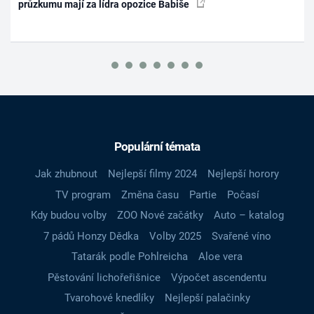
průzkumu mají za lídra opozice Babiše
Populární témata
Jak zhubnout
Nejlepší filmy 2024
Nejlepší horory
TV program
Změna času
Partie
Počasí
Kdy budou volby
ZOO Nové začátky
Auto – katalog
7 pádů Honzy Dědka
Volby 2025
Svařené víno
Tatarák podle Pohlreicha
Aloe vera
Pěstování lichořeřišnice
Výpočet ascendentu
Tvarohové knedlíky
Nejlepší palačinky