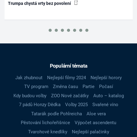
Trumpa chystá vrty bez povolení
Populární témata
Jak zhubnout
Nejlepší filmy 2024
Nejlepší horory
TV program
Změna času
Partie
Počasí
Kdy budou volby
ZOO Nové začátky
Auto – katalog
7 pádů Honzy Dědka
Volby 2025
Svařené víno
Tatarák podle Pohlreicha
Aloe vera
Pěstování lichořeřišnice
Výpočet ascendentu
Tvarohové knedlíky
Nejlepší palačinky