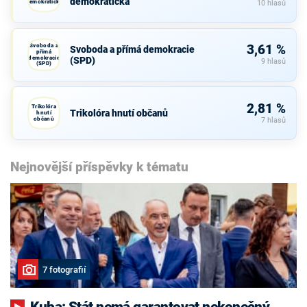
demokratická
demokratická
10 hlasů
Svoboda a
3,61 %
Svoboda a přímá demokracie
přímá
demokracie
(SPD)
9 hlasů
(SPD)
2,81 %
Trikolóra
Trikolóra hnutí občanů
hnutí
občanů
7 hlasů
Nejnovější příspěvky k tématu
7 fotografií
Kuba: Stát nemá garantovat nekonečný