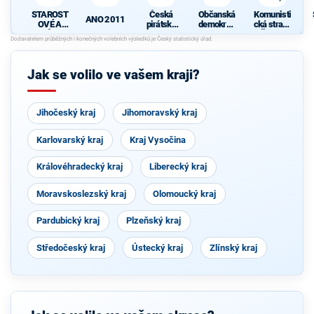
STAROST
Česká
Občanská
Komunisti
ANO 2011
OVÉ A
pirátská
demokrati
cká strana
NEZÁVISL
strana
cká strana
Čech a
S
Í
Moravy
Jak se volilo ve vašem kraji?
Jihočeský kraj
Jihomoravský kraj
Karlovarský kraj
Kraj Vysočina
Královéhradecký kraj
Liberecký kraj
Moravskoslezský kraj
Olomoucký kraj
Pardubický kraj
Plzeňský kraj
Středočeský kraj
Ústecký kraj
Zlínský kraj