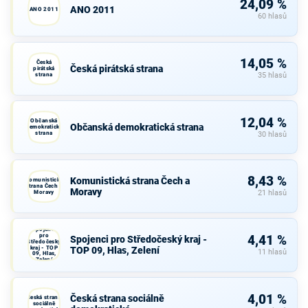
24,09 %
ANO 2011
ANO 2011
60 hlasů
14,05 %
Česká
Česká pirátská strana
pirátská
strana
35 hlasů
12,04 %
Občanská
Občanská demokratická strana
demokratická
strana
30 hlasů
8,43 %
Komunistická strana Čech a
Komunistická
strana Čech a
Moravy
Moravy
21 hlasů
Spojenci
pro
4,41 %
Spojenci pro Středočeský kraj -
Středočeský
kraj - TOP
TOP 09, Hlas, Zelení
11 hlasů
09, Hlas,
Zelení
4,01 %
Česká strana sociálně
Česká strana
sociálně