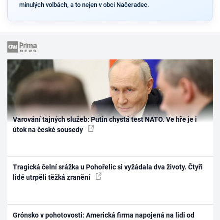
minulých volbách, a to nejen v obci Načeradec.
Varování tajných služeb: Putin chystá test NATO. Ve hře je i
útok na české sousedy
Tragická čelní srážka u Pohořelic si vyžádala dva životy. Čtyři
lidé utrpěli těžká zranění
Grónsko v pohotovosti: Americká firma napojená na lidi od