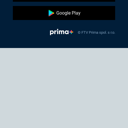
Google Play
© FTV Prima spol. s r.o.