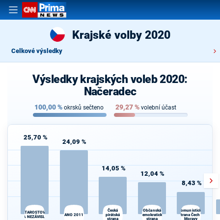
Krajské volby 2020
Celkové výsledky
Výsledky krajských voleb 2020:
Načeradec
100,00
%
29,27
%
okrsků sečteno
volební účast
25,70 %
24,09 %
14,05 %
12,04 %
8,43 %
Občanská
Česká
Komunistická
STAROSTOVÉ
ANO 2011
pirátská
demokratická
strana Čech a
A NEZÁVISLÍ
strana
strana
Moravy