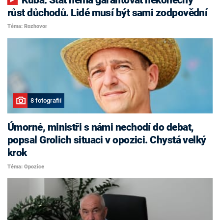
růst důchodů. Lidé musí být sami zodpovědní
Téma: Rozhovor
8 fotografií
Úmorné, ministři s námi nechodí do debat,
popsal Grolich situaci v opozici. Chystá velký
krok
Téma: Opozice