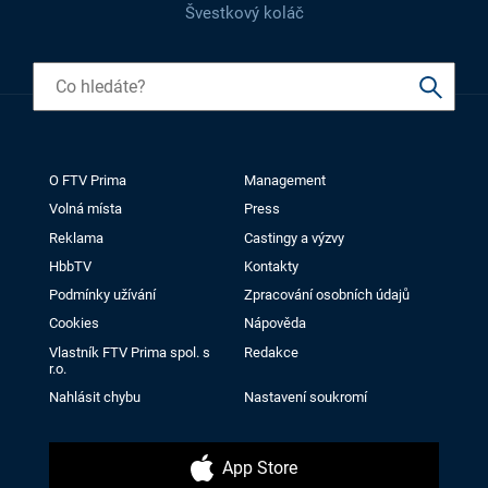
Švestkový koláč
O FTV Prima
Management
Volná místa
Press
Reklama
Castingy a výzvy
HbbTV
Kontakty
Podmínky užívání
Zpracování osobních údajů
Cookies
Nápověda
Vlastník FTV Prima spol. s
Redakce
r.o.
Nahlásit chybu
Nastavení soukromí
App Store