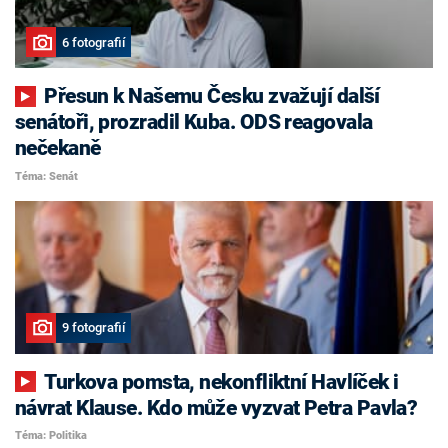
6 fotografií
Přesun k Našemu Česku zvažují další
senátoři, prozradil Kuba. ODS reagovala
nečekaně
Téma: Senát
9 fotografií
Turkova pomsta, nekonfliktní Havlíček i
návrat Klause. Kdo může vyzvat Petra Pavla?
Téma: Politika