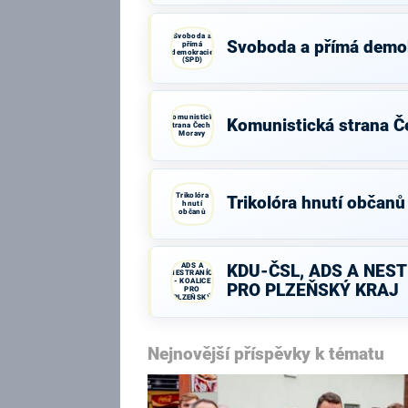
Svoboda a
Svoboda a přímá demo
přímá
demokracie
(SPD)
Komunistická
Komunistická strana Č
strana Čech a
Moravy
Trikolóra
Trikolóra hnutí občanů
hnutí
občanů
KDU-ČSL,
ADS A
KDU-ČSL, ADS A NEST
NESTRANÍCI
- KOALICE
PRO PLZEŇSKÝ KRAJ
PRO
PLZEŇSKÝ
KRAJ
Nejnovější příspěvky k tématu