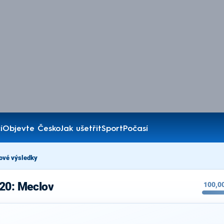
í
Objevte Česko
Jak ušetřit
Sport
Počasí
ové výsledky
020: Meclov
100,0