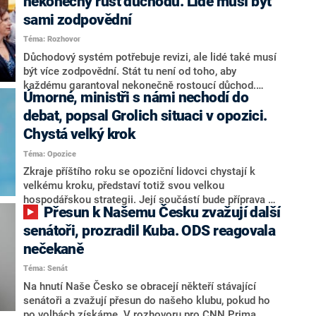
nekonečný růst důchodů. Lidé musí být
sami zodpovědní
Téma: Rozhovor
Důchodový systém potřebuje revizi, ale lidé také musí
být více zodpovědní. Stát tu není od toho, aby
každému garantoval nekonečně rostoucí důchod.
Úmorné, ministři s námi nechodí do
Chybí tu nový systém a my ho představíme,řekl
hejtman Jihočeského kraje a předseda hnutí Naše
debat, popsal Grolich situaci v opozici.
Česko Martin Kuba v rozhovoru pro CNN Prima NEWS.
Chystá velký krok
V čele státu pak podle něj nemůže být člověk, který by
Téma: Opozice
střetem zájmů omezoval čerpání financí a rozvoj,
dodal. Řešení u Andreje Babiše ale hodnotit nechtěl.
Zkraje příštího roku se opoziční lidovci chystají k
velkému kroku, představí totiž svou velkou
hospodářskou strategii. Její součástí bude příprava na
Přesun k Našemu Česku zvažují další
stárnutí populace, řekl ve středu na setkání s novináři
nový předseda lidovců Jan Grolich. Ten zároveň v
senátoři, prozradil Kuba. ODS reagovala
senátních volbách kandiduje ve Vyškově. Popsal i
nečekaně
aktivitu opozice, o níž vládní strany nebo političtí
Téma: Senát
komentátoři mluví jako o slabé a v defenzivě. „Je to
úmorná práce upozorňovat na chyby vlády. Ministři s
Na hnutí Naše Česko se obracejí někteří stávající
námi navíc nechodí do debat. Chceme ale ukazovat
senátoři a zvažují přesun do našeho klubu, pokud ho
svoje témata,“ odpověděl Grolich na dotaz CNN Prima
po volbách získáme. V rozhovoru pro CNN Prima