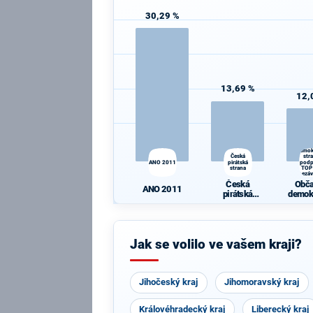
30,29 %
13,69 %
12,
Obč
demok
Česká
str
ANO 2011
pirátská
pod
strana
TOP
nezáv
sta
Česká
Obč
ANO 2011
pirátská
demok
strana
str
podpo
0
nezáv
Jak se volilo ve vašem kraji?
sta
Jihočeský kraj
Jihomoravský kraj
Královéhradecký kraj
Liberecký kraj