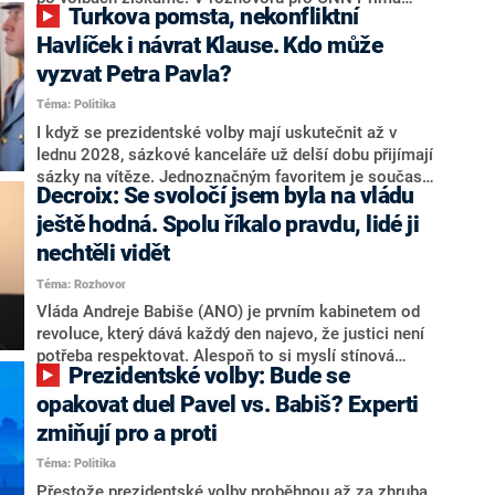
Turkova pomsta, nekonfliktní
NEWS.
NEWS to řekl zakladatel hnutí a jihočeský hejtman
Martin Kuba. Konkrétní nebyl, ale získat by takto mohl
Havlíček i návrat Klause. Kdo může
například senátora Zdeňka Hrabu, který je dnes
vyzvat Petra Pavla?
součástí klubu ODS a TOP 09. Hraba to na dotaz
Téma: Politika
redakce nevyloučil. Předseda klubu senátorů ODS
Zdeněk Nytra redakci řekl, že počítá s odchodem
I když se prezidentské volby mají uskutečnit až v
některých senátorů z klubu a že Naše Česko není
lednu 2028, sázkové kanceláře už delší dobu přijímají
nepřítel, ale soupeř.
sázky na vítěze. Jednoznačným favoritem je současná
Decroix: Se svoločí jsem byla na vládu
hlava státu Petr Pavel. Daleko za ním pak bookmakeři
zmiňují dva výrazné politiky ANO, tedy premiéra
ještě hodná. Spolu říkalo pravdu, lidé ji
Andreje Babiše a ministra průmyslu Karla Havlíčka.
nechtěli vidět
Oblíbeným tipem samotných sázkařů je poslanec za
Téma: Rozhovor
Motoristy Filip Turek. Politolog Jan Kubáček nicméně
o případné kandidatuře kohokoliv ze zmíněné trojice
Vláda Andreje Babiše (ANO) je prvním kabinetem od
značně pochybuje. Podle něj současná koalice dosud
revoluce, který dává každý den najevo, že justici není
nemá osobu, která by Pavlovi mohla konkurovat.
potřeba respektovat. Alespoň to si myslí stínová
Prezidentské volby: Bude se
ministryně spravedlnosti ODS Eva Decroix. V
rozhovoru pro CNN Prima NEWS si nebrala servítky
opakovat duel Pavel vs. Babiš? Experti
ohledně politického výkonu svého nástupce Jeronýma
zmiňují pro a proti
Tejce (za ANO) či vládní zmocněnkyně pro lidská
Téma: Politika
práva Taťány Malé (ANO). Označením „svoloč“ na
adresu vlády prý byla ještě hodná. Decroix se také
Přestože prezidentské volby proběhnou až za zhruba