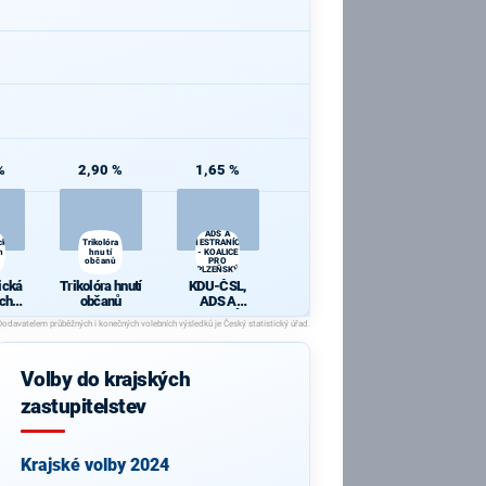
%
2,90 %
1,65 %
KDU-ČSL,
ADS A
cká
Trikolóra
NESTRANÍCI
h a
hnutí
- KOALICE
občanů
PRO
PLZEŇSKÝ
KRAJ
ická
Trikolóra hnutí
KDU-ČSL,
ch a
občanů
ADS A
y
NESTRANÍCI -
KOALICE PRO
PLZEŇSKÝ
KRAJ
Volby do krajských
zastupitelstev
Krajské volby 2024