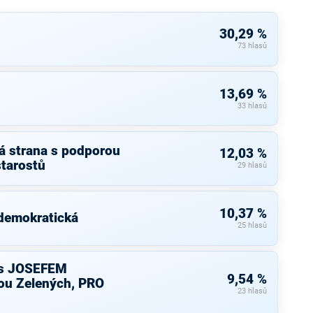
30,29 %
73 hlasů
13,69 %
33 hlasů
á strana s podporou
12,03 %
starostů
29 hlasů
10,37 %
 demokratická
25 hlasů
s JOSEFEM
9,54 %
u Zelených, PRO
23 hlasů