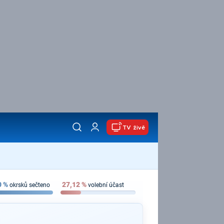
TV živě
0
%
27,12
%
okrsků sečteno
volební účast