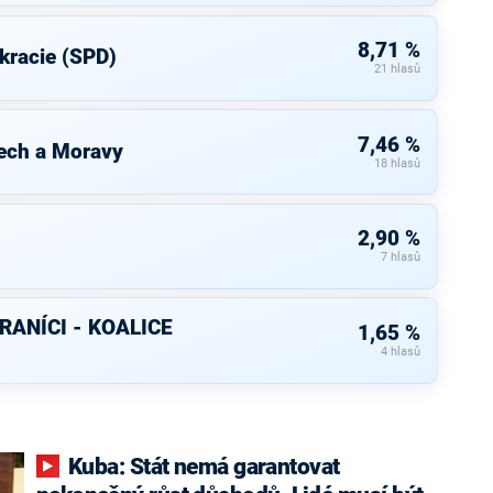
8,71 %
kracie (SPD)
21 hlasů
7,46 %
ech a Moravy
18 hlasů
2,90 %
7 hlasů
RANÍCI - KOALICE
1,65 %
4 hlasů
Kuba: Stát nemá garantovat