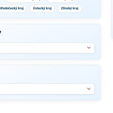
Středočeský kraj
Ústecký kraj
Zlínský kraj
?