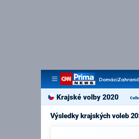
Domácí
Zahranič
Pořady
Krajské volby 2020
Celk
Výsledky krajských voleb 2