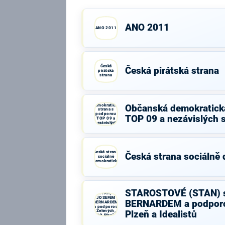
ANO 2011
ANO 2011
Česká
Česká pirátská strana
pirátská
strana
Občanská
demokratická
Občanská demokratick
strana s
podporou
TOP 09 a nezávislých 
TOP 09 a
nezávislých
starostů
Česká strana
Česká strana sociálně
sociálně
demokratická
STAROSTOVÉ
STAROSTOVÉ (STAN) 
(STAN) s
JOSEFEM
BERNARDEM a podporo
BERNARDEM
a podporou
Zelených,
Plzeň a Idealistů
PRO Plzeň a
Idealistů