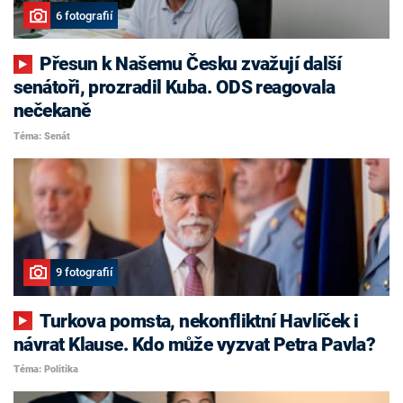
6 fotografií
Přesun k Našemu Česku zvažují další
senátoři, prozradil Kuba. ODS reagovala
nečekaně
Téma: Senát
9 fotografií
Turkova pomsta, nekonfliktní Havlíček i
návrat Klause. Kdo může vyzvat Petra Pavla?
Téma: Politika