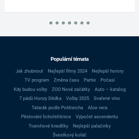
Populární témata
Jak zhubnout
Nejlepší filmy 2024
Nejlepší horory
TV program
Změna času
Partie
Počasí
Kdy budou volby
ZOO Nové začátky
Auto – katalog
7 pádů Honzy Dědka
Volby 2025
Svařené víno
Tatarák podle Pohlreicha
Aloe vera
Pěstování lichořeřišnice
Výpočet ascendentu
Tvarohové knedlíky
Nejlepší palačinky
Švestkový koláč