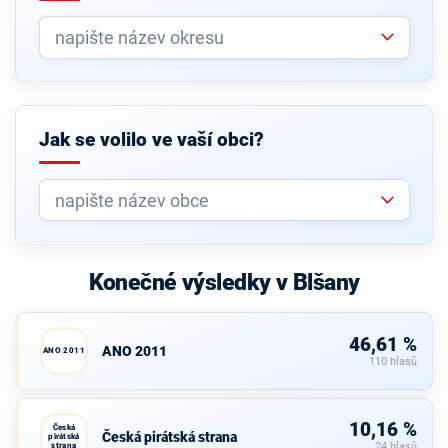
Jak se volilo ve vaší obci?
Konečné výsledky v Blšany
46,61 %
ANO 2011
ANO 2011
110 hlasů
10,16 %
Česká
Česká pirátská strana
pirátská
strana
24 hlasů