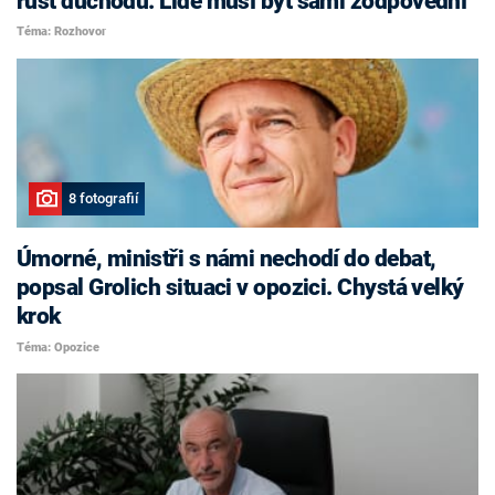
růst důchodů. Lidé musí být sami zodpovědní
Téma: Rozhovor
8 fotografií
Úmorné, ministři s námi nechodí do debat,
popsal Grolich situaci v opozici. Chystá velký
krok
Téma: Opozice