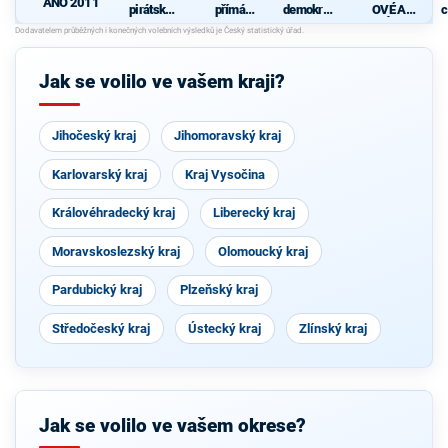
ANO 2011
pirátská
přímá
demokrati
OVÉ A
c
strana
demokraci
cká strana
NEZÁVISL
e (SPD)
Í
Jak se volilo ve vašem kraji?
Jihočeský kraj
Jihomoravský kraj
Karlovarský kraj
Kraj Vysočina
Královéhradecký kraj
Liberecký kraj
Moravskoslezský kraj
Olomoucký kraj
Pardubický kraj
Plzeňský kraj
Středočeský kraj
Ústecký kraj
Zlínský kraj
Jak se volilo ve vašem okrese?