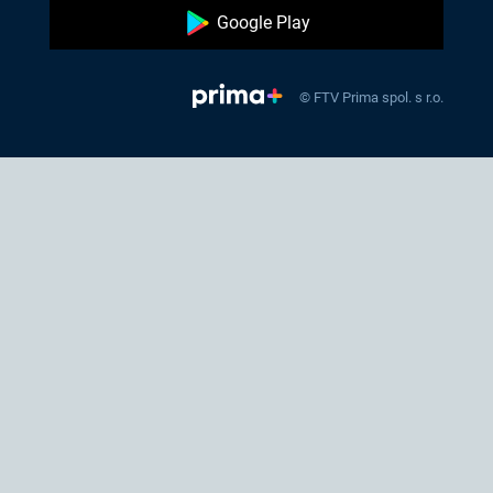
Google Play
© FTV Prima spol. s r.o.