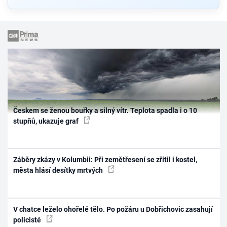
Českem se ženou bouřky a silný vítr. Teplota spadla i o 10
stupňů, ukazuje graf
Záběry zkázy v Kolumbii: Při zemětřesení se zřítil i kostel,
města hlásí desítky mrtvých
V chatce leželo ohořelé tělo. Po požáru u Dobřichovic zasahují
policisté