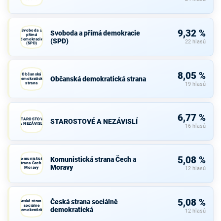
Svoboda a
9,32 %
Svoboda a přímá demokracie
přímá
demokracie
(SPD)
22 hlasů
(SPD)
8,05 %
Občanská
Občanská demokratická strana
demokratická
strana
19 hlasů
6,77 %
STAROSTOVÉ
STAROSTOVÉ A NEZÁVISLÍ
A NEZÁVISLÍ
16 hlasů
5,08 %
Komunistická strana Čech a
Komunistická
strana Čech a
Moravy
Moravy
12 hlasů
5,08 %
Česká strana sociálně
Česká strana
sociálně
demokratická
demokratická
12 hlasů