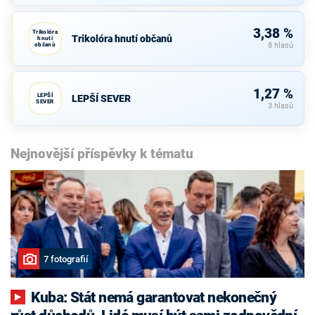
3,38 %
Trikolóra
Trikolóra hnutí občanů
hnutí
občanů
8 hlasů
1,27 %
LEPŠÍ
LEPŠÍ SEVER
SEVER
3 hlasů
Nejnovější příspěvky k tématu
7 fotografií
Kuba: Stát nemá garantovat nekonečný