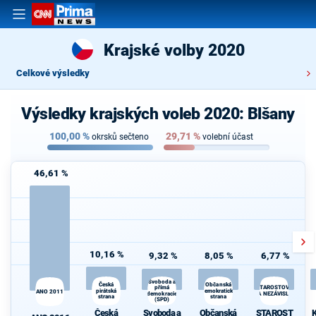
Krajské volby 2020
Celkové výsledky
Výsledky krajských voleb 2020: Blšany
100,00
%
29,71
%
okrsků sečteno
volební účast
46,61 %
10,16 %
9,32 %
8,05 %
6,77 %
Svoboda a
Česká
Občanská
K
přímá
STAROSTOVÉ
pirátská
demokratická
s
ANO 2011
demokracie
A NEZÁVISLÍ
strana
strana
(SPD)
Česká
Svoboda a
Občanská
STAROST
K