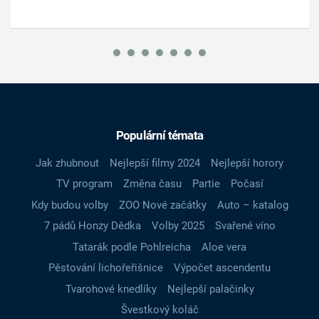
Populární témata
Jak zhubnout
Nejlepší filmy 2024
Nejlepší horory
TV program
Změna času
Partie
Počasí
Kdy budou volby
ZOO Nové začátky
Auto – katalog
7 pádů Honzy Dědka
Volby 2025
Svařené víno
Tatarák podle Pohlreicha
Aloe vera
Pěstování lichořeřišnice
Výpočet ascendentu
Tvarohové knedlíky
Nejlepší palačinky
Švestkový koláč