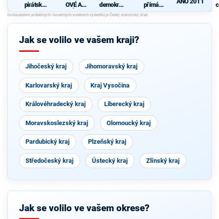
ANO 2011
pirátská
OVÉ A
demokrati
přímá
c
strana
NEZÁVISL
cká strana
demokraci
Í
e (SPD)
Jak se volilo ve vašem kraji?
Jihočeský kraj
Jihomoravský kraj
Karlovarský kraj
Kraj Vysočina
Královéhradecký kraj
Liberecký kraj
Moravskoslezský kraj
Olomoucký kraj
Pardubický kraj
Plzeňský kraj
Středočeský kraj
Ústecký kraj
Zlínský kraj
Jak se volilo ve vašem okrese?