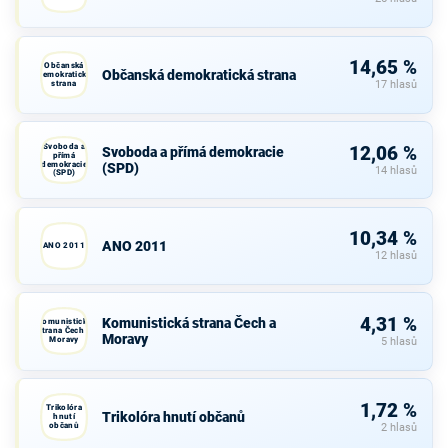
14,65 %
Občanská
Občanská demokratická strana
demokratická
strana
17 hlasů
Svoboda a
12,06 %
Svoboda a přímá demokracie
přímá
demokracie
(SPD)
14 hlasů
(SPD)
10,34 %
ANO 2011
ANO 2011
12 hlasů
4,31 %
Komunistická strana Čech a
Komunistická
strana Čech a
Moravy
Moravy
5 hlasů
1,72 %
Trikolóra
Trikolóra hnutí občanů
hnutí
občanů
2 hlasů