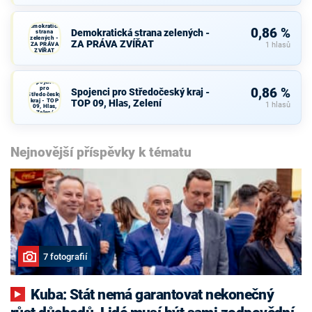
Demokratická
0,86 %
Demokratická strana zelených -
strana
zelených -
ZA PRÁVA ZVÍŘAT
ZA PRÁVA
1 hlasů
ZVÍŘAT
Spojenci
pro
0,86 %
Spojenci pro Středočeský kraj -
Středočeský
kraj - TOP
TOP 09, Hlas, Zelení
1 hlasů
09, Hlas,
Zelení
Nejnovější příspěvky k tématu
7 fotografií
Kuba: Stát nemá garantovat nekonečný