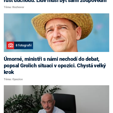
růst důchodů. Lidé musí být sami zodpovědní
Téma: Rozhovor
8 fotografií
Úmorné, ministři s námi nechodí do debat,
popsal Grolich situaci v opozici. Chystá velký
krok
Téma: Opozice