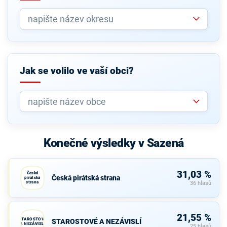
Jak se volilo ve vaší obci?
Konečné výsledky v Sazená
31,03 %
Česká
Česká pirátská strana
pirátská
strana
36 hlasů
21,55 %
STAROSTOVÉ
STAROSTOVÉ A NEZÁVISLÍ
A NEZÁVISLÍ
25 hlasů