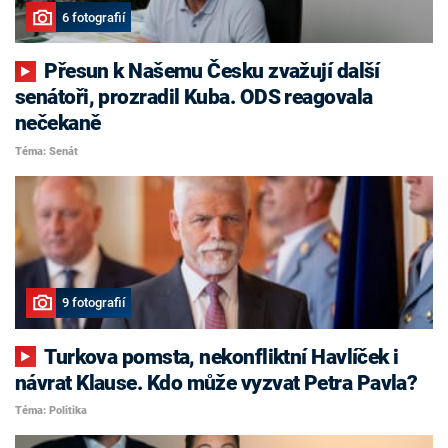
6 fotografií
Přesun k Našemu Česku zvažují další
senátoři, prozradil Kuba. ODS reagovala
nečekaně
Téma: Senát
9 fotografií
Turkova pomsta, nekonfliktní Havlíček i
návrat Klause. Kdo může vyzvat Petra Pavla?
Téma: Politika