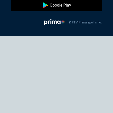
Google Play
© FTV Prima spol. s r.o.