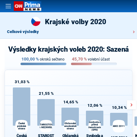
Krajské volby 2020
Celkové výsledky
Výsledky krajských voleb 2020: Sazená
100,00
%
45,70
%
okrsků sečteno
volební účast
31,03 %
21,55 %
14,65 %
12,06 %
10,34 %
Svoboda a
K
Česká
Občanská
STAROSTOVÉ
přímá
pirátská
demokratická
ANO 2011
s
A NEZÁVISLÍ
demokracie
strana
strana
(SPD)
Česká
STAROST
Občanská
Svoboda a
K