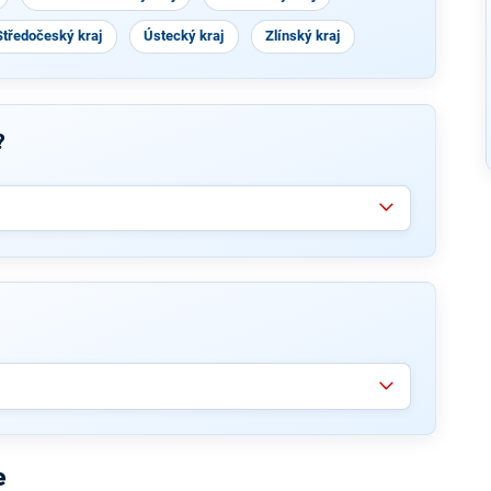
Středočeský kraj
Ústecký kraj
Zlínský kraj
?
e