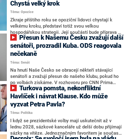
Chystá velký krok
Téma: Opozice
Zkraje příštího roku se opoziční lidovci chystají k
velkému kroku, představí totiž svou velkou
hospodářskou strategii. Její součástí bude příprava na
Přesun k Našemu Česku zvažují další
stárnutí populace, řekl ve středu na setkání s novináři
nový předseda lidovců Jan Grolich. Ten zároveň v
senátoři, prozradil Kuba. ODS reagovala
senátních volbách kandiduje ve Vyškově. Popsal i
nečekaně
aktivitu opozice, o níž vládní strany nebo političtí
Téma: Senát
komentátoři mluví jako o slabé a v defenzivě. „Je to
úmorná práce upozorňovat na chyby vlády. Ministři s
Na hnutí Naše Česko se obracejí někteří stávající
námi navíc nechodí do debat. Chceme ale ukazovat
senátoři a zvažují přesun do našeho klubu, pokud ho
svoje témata,“ odpověděl Grolich na dotaz CNN Prima
po volbách získáme. V rozhovoru pro CNN Prima
Turkova pomsta, nekonfliktní
NEWS.
NEWS to řekl zakladatel hnutí a jihočeský hejtman
Martin Kuba. Konkrétní nebyl, ale získat by takto mohl
Havlíček i návrat Klause. Kdo může
například senátora Zdeňka Hrabu, který je dnes
vyzvat Petra Pavla?
součástí klubu ODS a TOP 09. Hraba to na dotaz
Téma: Politika
redakce nevyloučil. Předseda klubu senátorů ODS
Zdeněk Nytra redakci řekl, že počítá s odchodem
I když se prezidentské volby mají uskutečnit až v
některých senátorů z klubu a že Naše Česko není
lednu 2028, sázkové kanceláře už delší dobu přijímají
nepřítel, ale soupeř.
sázky na vítěze. Jednoznačným favoritem je současná
Decroix: Se svoločí jsem byla na vládu