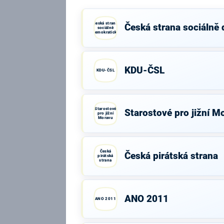
Česká strana
Česká strana sociálně
sociálně
demokratická
KDU-ČSL
KDU-ČSL
Starostové
Starostové pro jižní M
pro jižní
Moravu
Česká
Česká pirátská strana
pirátská
strana
ANO 2011
ANO 2011