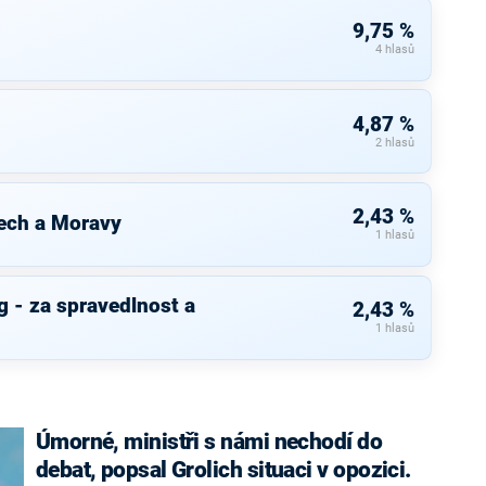
9,75 %
4 hlasů
4,87 %
2 hlasů
2,43 %
ech a Moravy
1 hlasů
 - za spravedlnost a
2,43 %
1 hlasů
Úmorné, ministři s námi nechodí do
debat, popsal Grolich situaci v opozici.