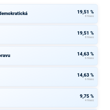
19,51 %
 demokratická
8 hlasů
19,51 %
8 hlasů
14,63 %
oravu
6 hlasů
14,63 %
6 hlasů
9,75 %
4 hlasů