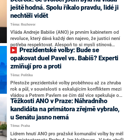
hlava státu Petr Pavel. Daleko za ním pak bookmakeři
zmiňují dva výrazné politiky ANO, tedy premiéra
ještě hodná. Spolu říkalo pravdu, lidé ji
Andreje Babiše a ministra průmyslu Karla Havlíčka.
nechtěli vidět
Oblíbeným tipem samotných sázkařů je poslanec za
Téma: Rozhovor
Motoristy Filip Turek. Politolog Jan Kubáček nicméně
o případné kandidatuře kohokoliv ze zmíněné trojice
Vláda Andreje Babiše (ANO) je prvním kabinetem od
značně pochybuje. Podle něj současná koalice dosud
revoluce, který dává každý den najevo, že justici není
nemá osobu, která by Pavlovi mohla konkurovat.
potřeba respektovat. Alespoň to si myslí stínová
Prezidentské volby: Bude se
ministryně spravedlnosti ODS Eva Decroix. V
rozhovoru pro CNN Prima NEWS si nebrala servítky
opakovat duel Pavel vs. Babiš? Experti
ohledně politického výkonu svého nástupce Jeronýma
zmiňují pro a proti
Tejce (za ANO) či vládní zmocněnkyně pro lidská
Téma: Politika
práva Taťány Malé (ANO). Označením „svoloč“ na
adresu vlády prý byla ještě hodná. Decroix se také
Přestože prezidentské volby proběhnou až za zhruba
vrátila k volební porážce koalice Spolu či promluvila o
rok a půl, v souvislosti s eskalujícím konfliktem mezi
hnutí Naše Česko Martina Kuby.
vládou a Petrem Pavlem se čím dál více spekuluje o
Těžkosti ANO v Praze: Náhradního
tom, koho by do bitvy o Hrad mohla vyslat současná
koalice. Někteří političtí komentátoři znovu vytahují
kandidáta na primátora zřejmě vybralo,
jméno premiéra Andreje Babiše (ANO). Jak moc je
u Senátu jasno nemá
pravděpodobné, že se v prezidentských volbách 2028
Téma: Praha
bude znovu opakovat souboj z roku 2023?
Lídrem hnutí ANO pro pražské komunální volby by měl
být místostarosta Prahy 4 Jan Hušbauer. „V tuto chvíli