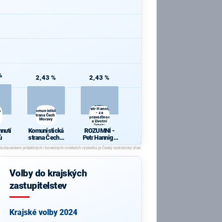
%
2,43 %
2,43 %
ROZUMNÍ -
Petr Hannig
a
Komunistická
- za
strana Čech a
spravedlnost
Moravy
a životní
jistoty
hnutí
Komunistická
ROZUMNÍ -
ů
strana Čech a
Petr Hannig -
Moravy
za
spravedlnost
a životní
jistoty
Volby do krajských
zastupitelstev
Krajské volby 2024