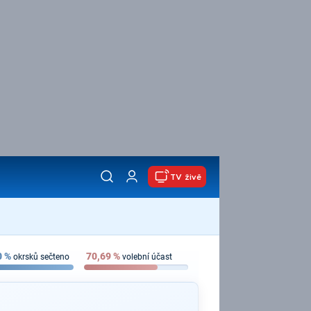
TV živě
0
%
70,69
%
okrsků sečteno
volební účast