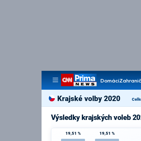
Domácí
Zahranič
Pořady
Krajské volby 2020
Celk
Výsledky krajských voleb 20
19,51 %
19,51 %