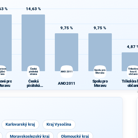
63 %
14,63 %
9,75 %
9,75 %
4,87 
ostové
Česká
Trikolór
Spolu pro
jižní
pirátská
ANO 2011
hnutí
Moravu
ravu
strana
občanů
tové pro
Česká
Spolu pro
Trikolóra 
ANO 2011
 Moravu
pirátská
Moravu
občan
strana
Karlovarský kraj
Kraj Vysočina
Moravskoslezský kraj
Olomoucký kraj