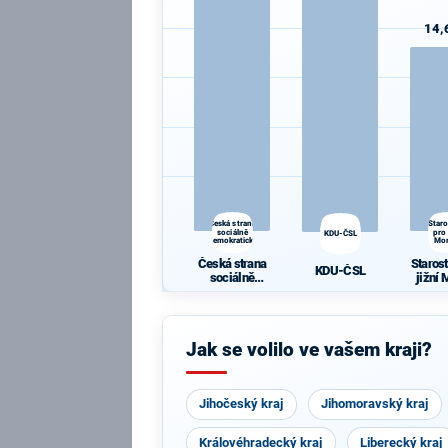
14,
Česká strana
Star
sociálně
pro 
KDU-ČSL
demokratická
Mo
Česká strana
Staros
KDU-ČSL
sociálně
jižní
demokratická
Jak se volilo ve vašem kraji?
Jihočeský kraj
Jihomoravský kraj
Královéhradecký kraj
Liberecký kraj