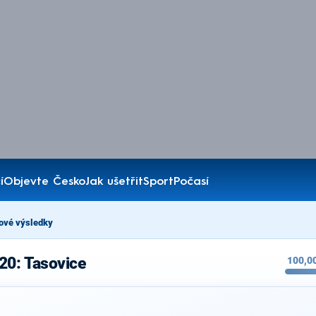
í
Objevte Česko
Jak ušetřit
Sport
Počasí
ové výsledky
20: Tasovice
100,0