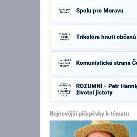
Spolu pro Moravu
Spolu pro
Moravu
Trikolóra
Trikolóra hnutí občanů
hnutí
občanů
Komunistická
Komunistická strana Č
strana Čech a
Moravy
ROZUMNÍ -
ROZUMNÍ - Petr Hannig
Petr Hannig
- za
spravedlnost
životní jistoty
a životní
jistoty
Nejnovější příspěvky k tématu