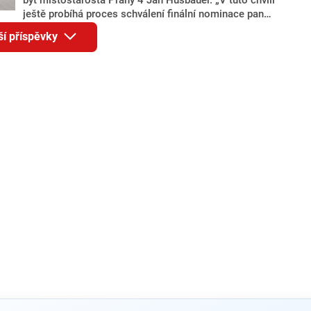
ještě probíhá proces schválení finální nominace pana
Jana Hušbauera Výborem hnutí ANO,“ uvedl pro
ší příspěvky
redakci místopředseda pražského ANO Martin
Benkovič. O Hušbauerovi se spekulovalo jako o
náhradníkovi v čele pražské kandidátky poté, co
rezignoval po sérii nejasností v majetkových
přiznáních a pořizování bytů Ondřej Prokop. Zároveň
ale stále není jasné, kdo bude za ANO kandidovat ve
dvou ze tří pražských obvodů do horní komory
parlamentu. ANO má v Praze dlouhodobě horší
výsledky než ve zbytku republiky.