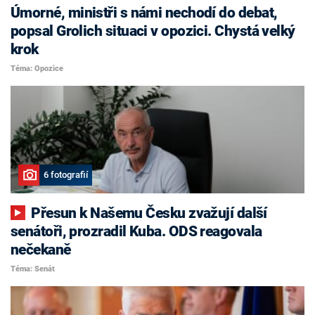
Úmorné, ministři s námi nechodí do debat,
popsal Grolich situaci v opozici. Chystá velký
krok
Téma: Opozice
6 fotografií
Přesun k Našemu Česku zvažují další
senátoři, prozradil Kuba. ODS reagovala
nečekaně
Téma: Senát