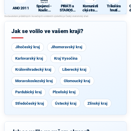
Strana
zelených,
Spojenci -
PIRÁTI a
Komunisti
Trikolóra
ProOlomouc)
ANO 2011
Koalice
STAROST
cká strana
hnutí
d
pro
OVÉ
Čech a
občanů
c
Olomouck
Moravy
ý kraj
(KDU-
Jak se volilo ve vašem kraji?
ČSL, TOP
09, Strana
zelených,
ProOlomo
Jihočeský kraj
uc)
Jihomoravský kraj
Karlovarský kraj
Kraj Vysočina
Královéhradecký kraj
Liberecký kraj
Moravskoslezský kraj
Olomoucký kraj
Pardubický kraj
Plzeňský kraj
Středočeský kraj
Ústecký kraj
Zlínský kraj