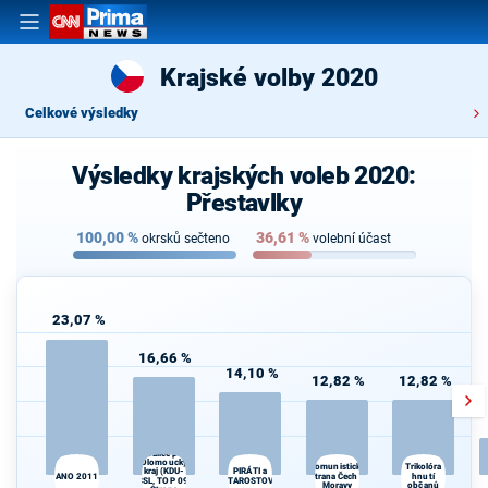
Krajské volby 2020
Celkové výsledky
Výsledky krajských voleb 2020:
Přestavlky
100,00
%
36,61
%
okrsků sečteno
volební účast
23,07 %
16,66 %
14,10 %
12,82 %
12,82 %
Spojenci -
Koalice pro
Olomoucký
Komunistická
Trikolóra
PIRÁTI a
kraj (KDU-
ANO 2011
strana Čech a
hnutí
d
ČSL, TOP 09,
STAROSTOVÉ
Moravy
občanů