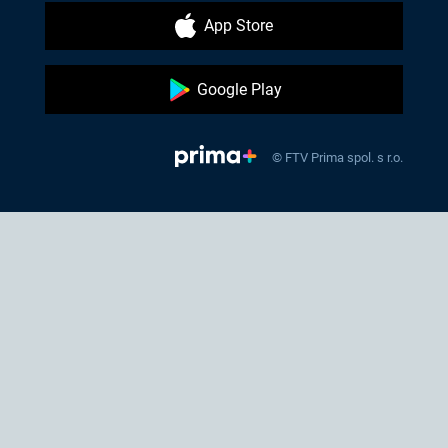
App Store
Google Play
© FTV Prima spol. s r.o.