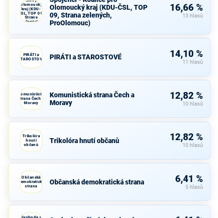
Koalice pro
Olomoucký
16,66 %
Olomoucký kraj (KDU-ČSL, TOP
kraj (KDU-
ČSL, TOP 09,
09, Strana zelených,
13 hlasů
Strana
ProOlomouc)
zelených,
ProOlomouc)
14,10 %
PIRÁTI a
PIRÁTI a STAROSTOVÉ
STAROSTOVÉ
11 hlasů
12,82 %
Komunistická strana Čech a
Komunistická
strana Čech a
Moravy
Moravy
10 hlasů
12,82 %
Trikolóra
Trikolóra hnutí občanů
hnutí
občanů
10 hlasů
6,41 %
Občanská
Občanská demokratická strana
demokratická
strana
5 hlasů
Svoboda a