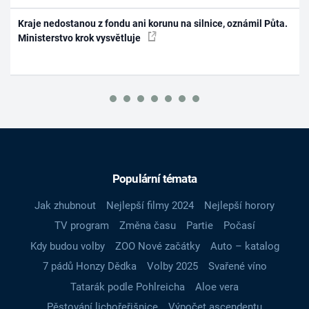
Kraje nedostanou z fondu ani korunu na silnice, oznámil Půta.
Ministerstvo krok vysvětluje
Populární témata
Jak zhubnout
Nejlepší filmy 2024
Nejlepší horory
TV program
Změna času
Partie
Počasí
Kdy budou volby
ZOO Nové začátky
Auto – katalog
7 pádů Honzy Dědka
Volby 2025
Svařené víno
Tatarák podle Pohlreicha
Aloe vera
Pěstování lichořeřišnice
Výpočet ascendentu