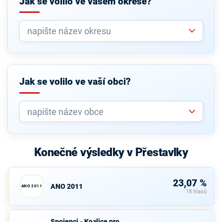
Jak se volilo ve vašem okrese?
Jak se volilo ve vaší obci?
Konečné výsledky v Přestavlky
23,07 %
ANO 2011
ANO 2011
18 hlasů
Spojenci -
Spojenci - Koalice pro