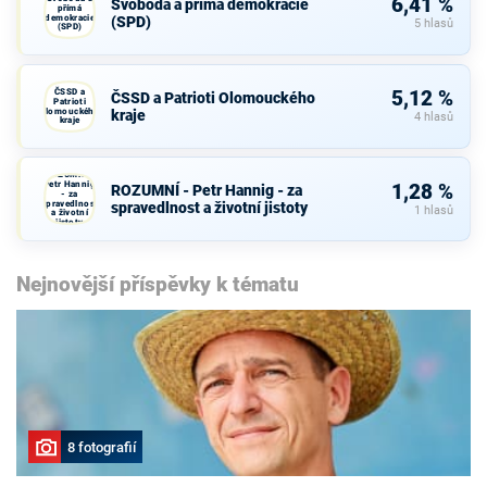
6,41 %
Svoboda a přímá demokracie
přímá
demokracie
(SPD)
5 hlasů
(SPD)
ČSSD a
5,12 %
ČSSD a Patrioti Olomouckého
Patrioti
Olomouckého
kraje
4 hlasů
kraje
ROZUMNÍ -
Petr Hannig
1,28 %
ROZUMNÍ - Petr Hannig - za
- za
spravedlnost
spravedlnost a životní jistoty
1 hlasů
a životní
jistoty
Nejnovější příspěvky k tématu
8 fotografií