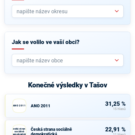
Jak se volilo ve vaší obci?
Konečné výsledky v Tašov
31,25 %
ANO 2011
ANO 2011
15 hlasů
22,91 %
Česká strana sociálně
Česká strana
sociálně
demokratická
demokratická
11 hlasů