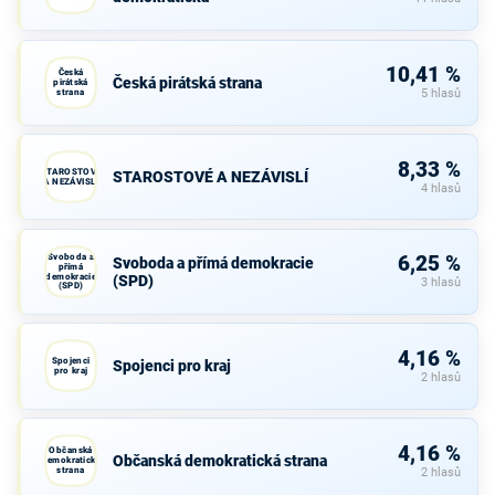
10,41 %
Česká
Česká pirátská strana
pirátská
strana
5 hlasů
8,33 %
STAROSTOVÉ
STAROSTOVÉ A NEZÁVISLÍ
A NEZÁVISLÍ
4 hlasů
Svoboda a
6,25 %
Svoboda a přímá demokracie
přímá
demokracie
(SPD)
3 hlasů
(SPD)
4,16 %
Spojenci
Spojenci pro kraj
pro kraj
2 hlasů
4,16 %
Občanská
Občanská demokratická strana
demokratická
strana
2 hlasů