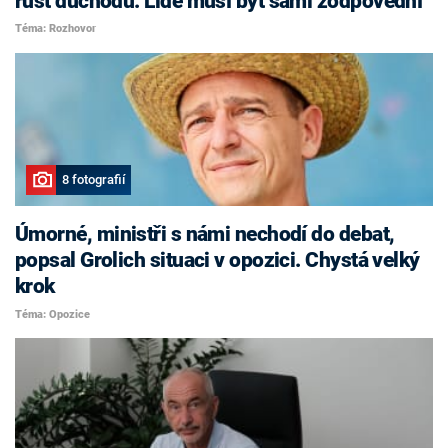
růst důchodů. Lidé musí být sami zodpovědní
Téma: Rozhovor
8 fotografií
Úmorné, ministři s námi nechodí do debat,
popsal Grolich situaci v opozici. Chystá velký
krok
Téma: Opozice