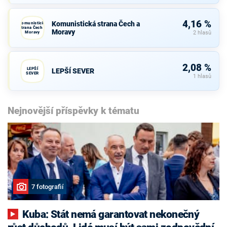
4,16 %
Komunistická strana Čech a
Komunistická
strana Čech a
Moravy
Moravy
2 hlasů
2,08 %
LEPŠÍ
LEPŠÍ SEVER
SEVER
1 hlasů
Nejnovější příspěvky k tématu
7 fotografií
Kuba: Stát nemá garantovat nekonečný