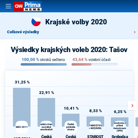
Krajské volby 2020
Celkové výsledky
Výsledky krajských voleb 2020: Tašov
100,00
%
43,64
%
okrsků sečteno
volební účast
31,25 %
22,91 %
10,41 %
8,33 %
6,25 %
Svoboda a
Česká strana
Česká
přímá
STAROSTOVÉ
ANO 2011
sociálně
pirátská
A NEZÁVISLÍ
demokracie
demokratická
strana
(SPD)
Česká
Česká
STAROST
Svoboda a