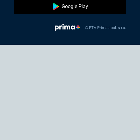
Google Play
© FTV Prima spol. s r.o.