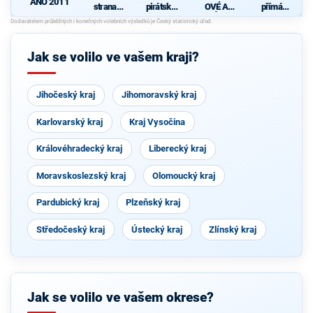
ANO 2011
strana
pirátská
OVÉ A
přímá
sociálně
strana
NEZÁVISL
demokraci
demokrati
Í
e (SPD)
cká
Jak se volilo ve vašem kraji?
Jihočeský kraj
Jihomoravský kraj
Karlovarský kraj
Kraj Vysočina
Královéhradecký kraj
Liberecký kraj
Moravskoslezský kraj
Olomoucký kraj
Pardubický kraj
Plzeňský kraj
Středočeský kraj
Ústecký kraj
Zlínský kraj
Jak se volilo ve vašem okrese?