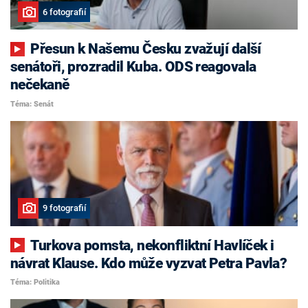
6 fotografií
Přesun k Našemu Česku zvažují další
senátoři, prozradil Kuba. ODS reagovala
nečekaně
Téma: Senát
9 fotografií
Turkova pomsta, nekonfliktní Havlíček i
návrat Klause. Kdo může vyzvat Petra Pavla?
Téma: Politika