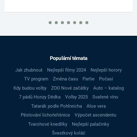
Populární témata
Jak zhubnout
Nejlepší filmy 2024
Nejlepší horory
TV program
Změna času
Partie
Počasí
Kdy budou volby
ZOO Nové začátky
Auto – katalog
7 pádů Honzy Dědka
Volby 2025
Svařené víno
Tatarák podle Pohlreicha
Aloe vera
Pěstování lichořeřišnice
Výpočet ascendentu
Tvarohové knedlíky
Nejlepší palačinky
Švestkový koláč