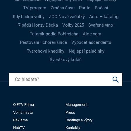
TV program
Změna času
Partie
Počasí
Kdy budou volby
ZOO Nové začátky
Auto – katalog
7 pádů Honzy Dědka
Volby 2025
Svařené víno
Tatarák podle Pohlreicha
Aloe vera
Pěstování lichořeřišnice
Výpočet ascendentu
Tvarohové knedlíky
Nejlepší palačinky
Švestkový koláč
O FTV Prima
Management
Volná místa
Press
Reklama
Castingy a výzvy
HbbTV
Kontakty