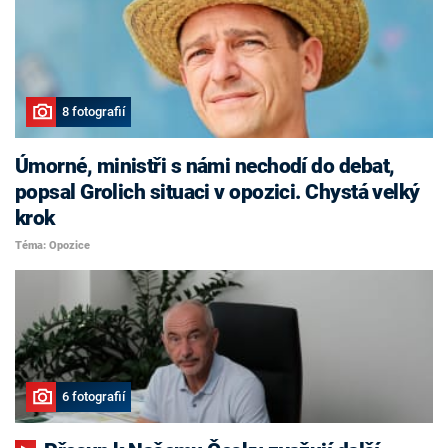
8 fotografií
Úmorné, ministři s námi nechodí do debat,
popsal Grolich situaci v opozici. Chystá velký
krok
Téma: Opozice
6 fotografií