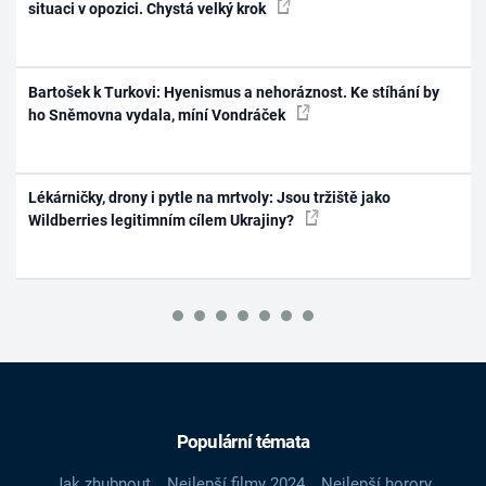
situaci v opozici. Chystá velký krok
Bartošek k Turkovi: Hyenismus a nehoráznost. Ke stíhání by
ho Sněmovna vydala, míní Vondráček
Lékárničky, drony i pytle na mrtvoly: Jsou tržiště jako
Wildberries legitimním cílem Ukrajiny?
Populární témata
Jak zhubnout
Nejlepší filmy 2024
Nejlepší horory