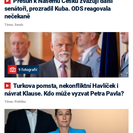
Přesun k Našemu Česku zvažují další
senátoři, prozradil Kuba. ODS reagovala
nečekaně
Téma: Senát
9 fotografií
Turkova pomsta, nekonfliktní Havlíček i
návrat Klause. Kdo může vyzvat Petra Pavla?
Téma: Politika