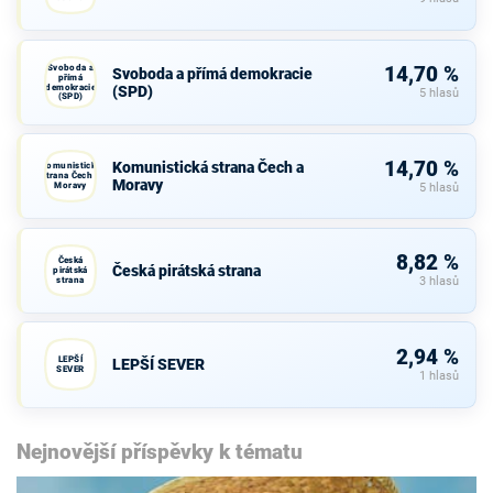
Svoboda a
14,70 %
Svoboda a přímá demokracie
přímá
demokracie
(SPD)
5 hlasů
(SPD)
14,70 %
Komunistická strana Čech a
Komunistická
strana Čech a
Moravy
Moravy
5 hlasů
8,82 %
Česká
Česká pirátská strana
pirátská
strana
3 hlasů
2,94 %
LEPŠÍ
LEPŠÍ SEVER
SEVER
1 hlasů
Nejnovější příspěvky k tématu