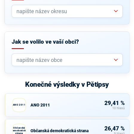
Jak se volilo ve vaší obci?
Konečné výsledky v Pětipsy
29,41 %
ANO 2011
ANO 2011
10 hlasů
26,47 %
Občanská
Občanská demokratická strana
demokratická
strana
9 hlasů