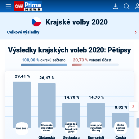
Krajské volby 2020
Celkové výsledky
Výsledky krajských voleb 2020: Pětipsy
100,00
%
20,73
%
okrsků sečteno
volební účast
29,41 %
26,47 %
14,70 %
14,70 %
8,82 %
Svoboda a
Občanská
Komunistická
Česká
přímá
demokratická
strana Čech a
pirátská
ANO 2011
demokracie
strana
Moravy
strana
(SPD)
Občanská
Svoboda a
Komunisti
Česká