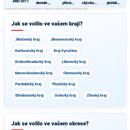
ANO 2011
demokrati
přímá
cká strana
pirátská
cká strana
demokraci
Čech a
strana
e (SPD)
Moravy
Jak se volilo ve vašem kraji?
Jihočeský kraj
Jihomoravský kraj
Karlovarský kraj
Kraj Vysočina
Královéhradecký kraj
Liberecký kraj
Moravskoslezský kraj
Olomoucký kraj
Pardubický kraj
Plzeňský kraj
Středočeský kraj
Ústecký kraj
Zlínský kraj
Jak se volilo ve vašem okrese?