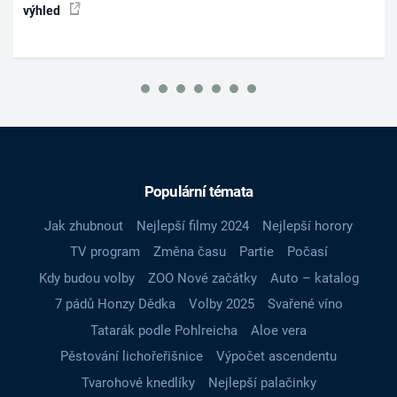
výhled
Populární témata
Jak zhubnout
Nejlepší filmy 2024
Nejlepší horory
TV program
Změna času
Partie
Počasí
Kdy budou volby
ZOO Nové začátky
Auto – katalog
7 pádů Honzy Dědka
Volby 2025
Svařené víno
Tatarák podle Pohlreicha
Aloe vera
Pěstování lichořeřišnice
Výpočet ascendentu
Tvarohové knedlíky
Nejlepší palačinky