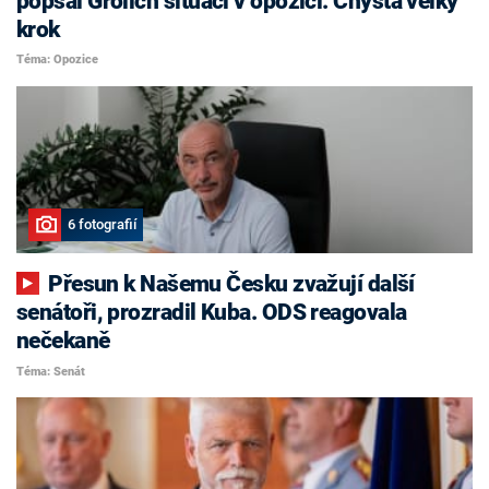
popsal Grolich situaci v opozici. Chystá velký
krok
Téma: Opozice
6 fotografií
Přesun k Našemu Česku zvažují další
senátoři, prozradil Kuba. ODS reagovala
nečekaně
Téma: Senát