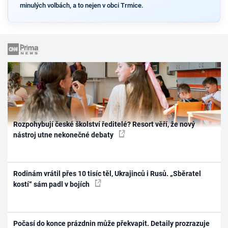
minulých volbách, a to nejen v obci Trmice.
Rozpohybují české školství ředitelé? Resort věří, že nový
nástroj utne nekonečné debaty
Rodinám vrátil přes 10 tisíc těl, Ukrajinců i Rusů. „Sběratel
kostí“ sám padl v bojích
Počasí do konce prázdnin může překvapit. Detaily prozrazuje