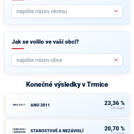
Jak se volilo ve vaší obci?
Konečné výsledky v Trmice
23,36 %
ANO 2011
ANO 2011
132 hlasů
20,70 %
STAROSTOVÉ
STAROSTOVÉ A NEZÁVISLÍ
A NEZÁVISLÍ
117 hlasů