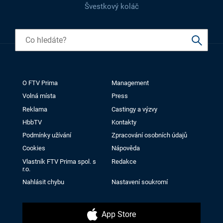
Švestkový koláč
O FTV Prima
Management
Volná místa
Press
Reklama
Castingy a výzvy
HbbTV
Kontakty
Podmínky užívání
Zpracování osobních údajů
Cookies
Nápověda
Vlastník FTV Prima spol. s
Redakce
r.o.
Nahlásit chybu
Nastavení soukromí
App Store