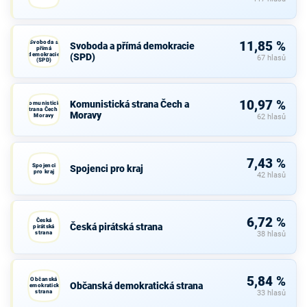
Svoboda a
11,85 %
Svoboda a přímá demokracie
přímá
demokracie
(SPD)
67 hlasů
(SPD)
10,97 %
Komunistická strana Čech a
Komunistická
strana Čech a
Moravy
Moravy
62 hlasů
7,43 %
Spojenci
Spojenci pro kraj
pro kraj
42 hlasů
6,72 %
Česká
Česká pirátská strana
pirátská
strana
38 hlasů
5,84 %
Občanská
Občanská demokratická strana
demokratická
strana
33 hlasů