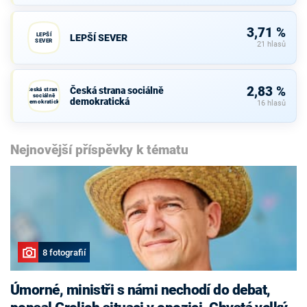
3,71 %
LEPŠÍ
LEPŠÍ SEVER
SEVER
21 hlasů
2,83 %
Česká strana sociálně
Česká strana
sociálně
demokratická
demokratická
16 hlasů
Nejnovější příspěvky k tématu
8 fotografií
Úmorné, ministři s námi nechodí do debat,