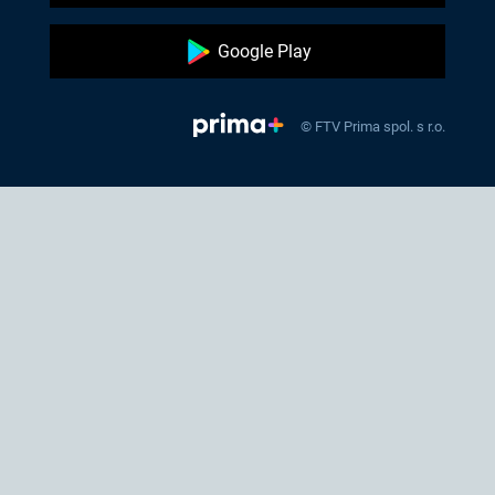
Google Play
© FTV Prima spol. s r.o.