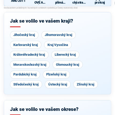
ANO 2011
OVÉ A
přímá
cká strana
pro kraj
NEZÁVISL
demokraci
Čech a
Í
e (SPD)
Moravy
Jak se volilo ve vašem kraji?
Jihočeský kraj
Jihomoravský kraj
Karlovarský kraj
Kraj Vysočina
Královéhradecký kraj
Liberecký kraj
Moravskoslezský kraj
Olomoucký kraj
Pardubický kraj
Plzeňský kraj
Středočeský kraj
Ústecký kraj
Zlínský kraj
Jak se volilo ve vašem okrese?