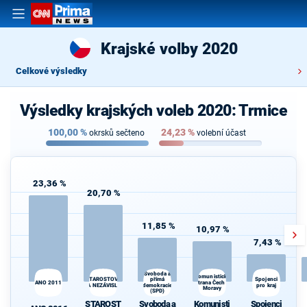
Krajské volby 2020
Celkové výsledky
Výsledky krajských voleb 2020: Trmice
100,00
%
24,23
%
okrsků sečteno
volební účast
23,36 %
20,70 %
11,85 %
10,97 %
7,43 %
Svoboda a
Komunistická
přímá
Spojenci
STAROSTOVÉ
ANO 2011
strana Čech a
A NEZÁVISLÍ
demokracie
pro kraj
Moravy
(SPD)
STAROST
Svoboda a
Komunisti
Spojenci