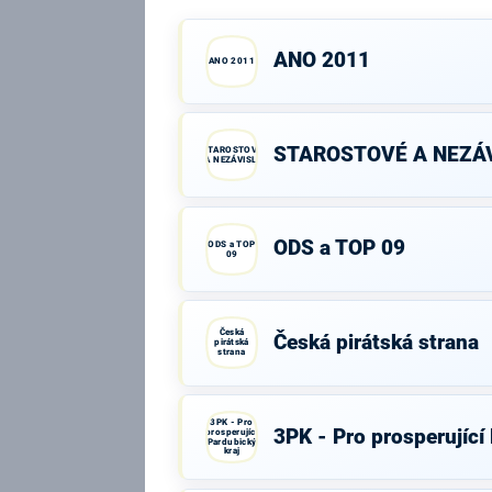
ANO 2011
ANO 2011
STAROSTOVÉ A NEZÁV
STAROSTOVÉ
A NEZÁVISLÍ
ODS a TOP 09
ODS a TOP
09
Česká
Česká pirátská strana
pirátská
strana
3PK - Pro
3PK - Pro prosperující
prosperující
Pardubický
kraj