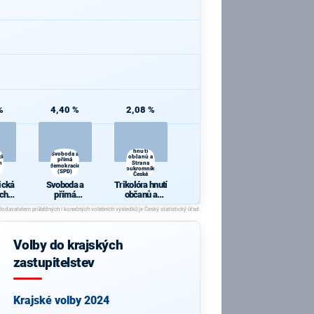
%
4,40 %
2,08 %
Trikolóra
hnutí
Svoboda a
cká
občanů a
přímá
h a
Strana
demokracie
soukromníků
(SPD)
České
republiky
ická
Svoboda a
Trikolóra hnutí
ch a
přímá
občanů a
y
demokracie
Strana
(SPD)
soukromníků
České
republiky
Volby do krajských
zastupitelstev
Krajské volby 2024