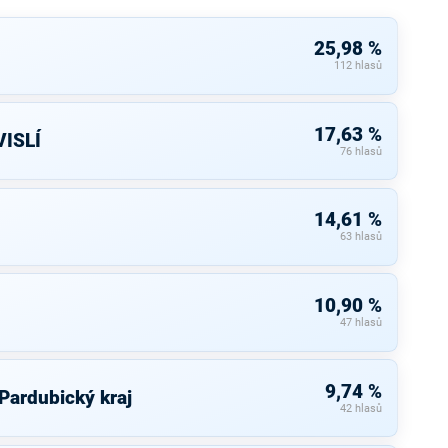
25,98 %
112 hlasů
17,63 %
ISLÍ
76 hlasů
14,61 %
63 hlasů
10,90 %
47 hlasů
9,74 %
 Pardubický kraj
42 hlasů