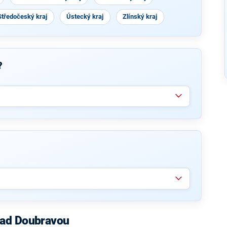
Středočeský kraj
Ústecký kraj
Zlínský kraj
?
nad Doubravou