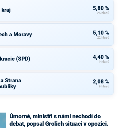
5,80 %
 kraj
25 hlasů
5,10 %
ech a Moravy
22 hlasů
4,40 %
kracie (SPD)
19 hlasů
 a Strana
2,08 %
ubliky
9 hlasů
Úmorné, ministři s námi nechodí do
debat, popsal Grolich situaci v opozici.