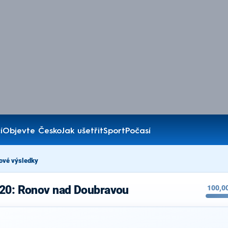
í
Objevte Česko
Jak ušetřit
Sport
Počasí
ové výsledky
020: Ronov nad Doubravou
100,0