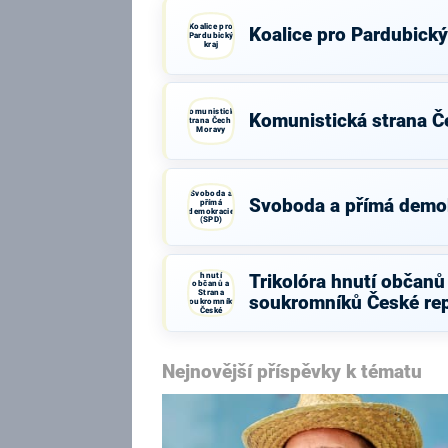
Koalice pro
Koalice pro Pardubický
Pardubický
kraj
Komunistická
Komunistická strana Č
strana Čech a
Moravy
Svoboda a
Svoboda a přímá demo
přímá
demokracie
(SPD)
Trikolóra
hnutí
Trikolóra hnutí občanů
občanů a
Strana
soukromníků České rep
soukromníků
České
republiky
Nejnovější příspěvky k tématu