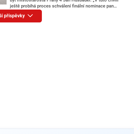
ještě probíhá proces schválení finální nominace pana
Jana Hušbauera Výborem hnutí ANO,“ uvedl pro
ší příspěvky
redakci místopředseda pražského ANO Martin
Benkovič. O Hušbauerovi se spekulovalo jako o
náhradníkovi v čele pražské kandidátky poté, co
rezignoval po sérii nejasností v majetkových
přiznáních a pořizování bytů Ondřej Prokop. Zároveň
ale stále není jasné, kdo bude za ANO kandidovat ve
dvou ze tří pražských obvodů do horní komory
parlamentu. ANO má v Praze dlouhodobě horší
výsledky než ve zbytku republiky.