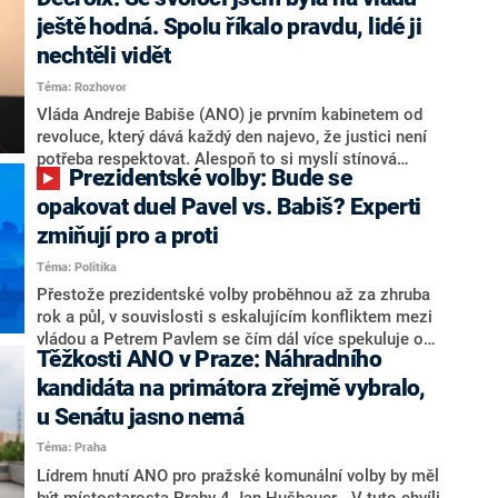
hlava státu Petr Pavel. Daleko za ním pak bookmakeři
zmiňují dva výrazné politiky ANO, tedy premiéra
ještě hodná. Spolu říkalo pravdu, lidé ji
Andreje Babiše a ministra průmyslu Karla Havlíčka.
nechtěli vidět
Oblíbeným tipem samotných sázkařů je poslanec za
Téma: Rozhovor
Motoristy Filip Turek. Politolog Jan Kubáček nicméně
o případné kandidatuře kohokoliv ze zmíněné trojice
Vláda Andreje Babiše (ANO) je prvním kabinetem od
značně pochybuje. Podle něj současná koalice dosud
revoluce, který dává každý den najevo, že justici není
nemá osobu, která by Pavlovi mohla konkurovat.
potřeba respektovat. Alespoň to si myslí stínová
Prezidentské volby: Bude se
ministryně spravedlnosti ODS Eva Decroix. V
rozhovoru pro CNN Prima NEWS si nebrala servítky
opakovat duel Pavel vs. Babiš? Experti
ohledně politického výkonu svého nástupce Jeronýma
zmiňují pro a proti
Tejce (za ANO) či vládní zmocněnkyně pro lidská
Téma: Politika
práva Taťány Malé (ANO). Označením „svoloč“ na
adresu vlády prý byla ještě hodná. Decroix se také
Přestože prezidentské volby proběhnou až za zhruba
vrátila k volební porážce koalice Spolu či promluvila o
rok a půl, v souvislosti s eskalujícím konfliktem mezi
hnutí Naše Česko Martina Kuby.
vládou a Petrem Pavlem se čím dál více spekuluje o
Těžkosti ANO v Praze: Náhradního
tom, koho by do bitvy o Hrad mohla vyslat současná
koalice. Někteří političtí komentátoři znovu vytahují
kandidáta na primátora zřejmě vybralo,
jméno premiéra Andreje Babiše (ANO). Jak moc je
u Senátu jasno nemá
pravděpodobné, že se v prezidentských volbách 2028
Téma: Praha
bude znovu opakovat souboj z roku 2023?
Lídrem hnutí ANO pro pražské komunální volby by měl
být místostarosta Prahy 4 Jan Hušbauer. „V tuto chvíli