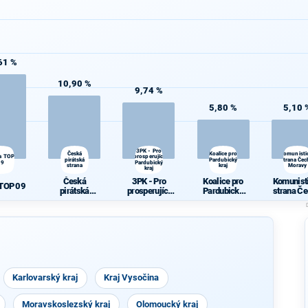
61 %
10,90 %
9,74 %
5,80 %
5,10 
3PK - Pro
Česká
Koalice pro
Komunisti
a TOP
prosperující
pirátská
Pardubický
strana Čec
09
Pardubický
strana
kraj
Moravy
kraj
Česká
3PK - Pro
Koalice pro
Komunist
 TOP 09
pirátská
prosperující
Pardubický
strana Če
strana
Pardubický
kraj
Morav
kraj
Karlovarský kraj
Kraj Vysočina
Moravskoslezský kraj
Olomoucký kraj