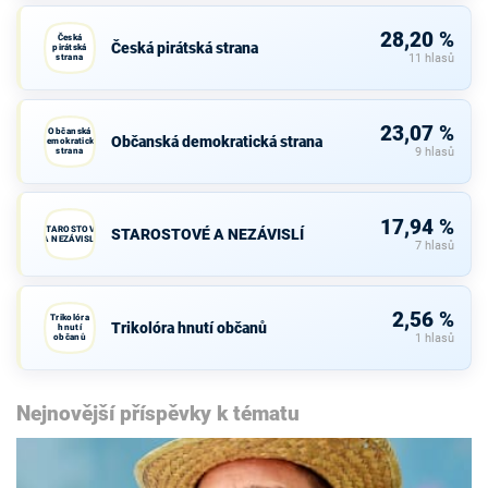
28,20 %
Česká
Česká pirátská strana
pirátská
strana
11 hlasů
23,07 %
Občanská
Občanská demokratická strana
demokratická
strana
9 hlasů
17,94 %
STAROSTOVÉ
STAROSTOVÉ A NEZÁVISLÍ
A NEZÁVISLÍ
7 hlasů
2,56 %
Trikolóra
Trikolóra hnutí občanů
hnutí
občanů
1 hlasů
Nejnovější příspěvky k tématu