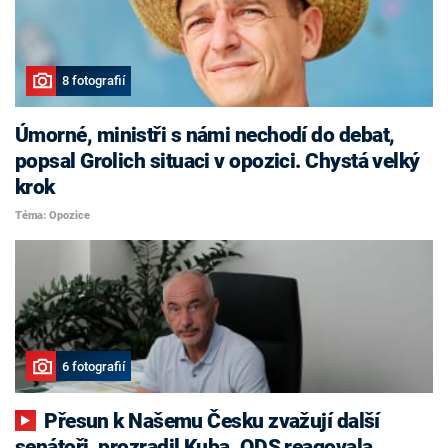
8 fotografií
Úmorné, ministři s námi nechodí do debat,
popsal Grolich situaci v opozici. Chystá velký
krok
Téma: Opozice
6 fotografií
Přesun k Našemu Česku zvažují další
senátoři, prozradil Kuba. ODS reagovala