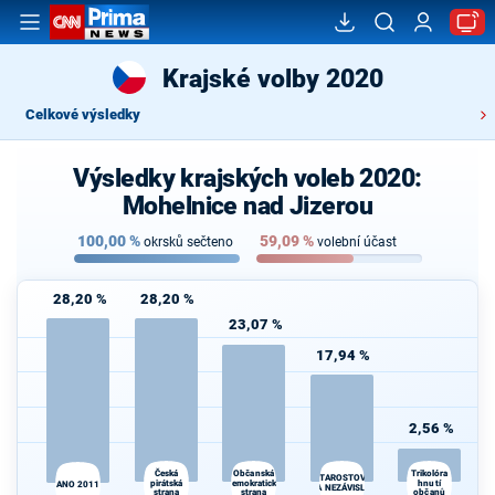
Krajské volby 2020
Celkové výsledky
Výsledky krajských voleb 2020:
Mohelnice nad Jizerou
100,00
%
59,09
%
okrsků sečteno
volební účast
28,20 %
28,20 %
23,07 %
17,94 %
2,56 %
Česká
Občanská
Trikolóra
STAROSTOVÉ
pirátská
demokratická
hnutí
ANO 2011
A NEZÁVISLÍ
strana
strana
občanů