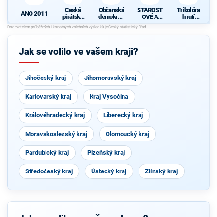
Česká
Občanská
STAROST
Trikolóra
ANO 2011
pirátská
demokrati
OVÉ A
hnutí
strana
cká strana
NEZÁVISL
občanů
Í
Jak se volilo ve vašem kraji?
Jihočeský kraj
Jihomoravský kraj
Karlovarský kraj
Kraj Vysočina
Královéhradecký kraj
Liberecký kraj
Moravskoslezský kraj
Olomoucký kraj
Pardubický kraj
Plzeňský kraj
Středočeský kraj
Ústecký kraj
Zlínský kraj