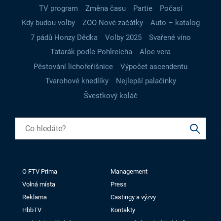
TV program
Změna času
Partie
Počasí
Kdy budou volby
ZOO Nové začátky
Auto – katalog
7 pádů Honzy Dědka
Volby 2025
Svařené víno
Tatarák podle Pohlreicha
Aloe vera
Pěstování lichořeřišnice
Výpočet ascendentu
Tvarohové knedlíky
Nejlepší palačinky
Švestkový koláč
O FTV Prima
Management
Volná místa
Press
Reklama
Castingy a výzvy
HbbTV
Kontakty