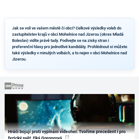
Jak se volí ve vašem městě či obci? Celkové výsledky voleb do
zastupitelstev krajů v obci Mohelnice nad Jizerou (okres Mladá
Boleslav) vidíte právě tady. Podívejte se na zisky stran i
preferenční hlasy pro jednotlivé kandidáty. Prohlédnout si můžete
také výsledky v minulých volbách, a to nejen v obci Mohelnice nad
Jizerou.
Hráči bojují proti vypínání videoher. Tvoříme precedent i pro
fyzický svět, říká Gregorová