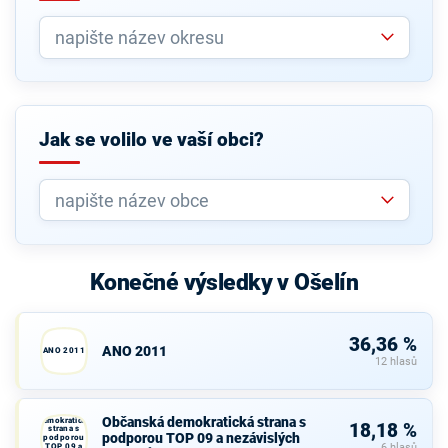
Jak se volilo ve vaší obci?
Konečné výsledky v Ošelín
36,36 %
ANO 2011
ANO 2011
12 hlasů
Občanská
Občanská demokratická strana s
demokratická
18,18 %
strana s
podporou TOP 09 a nezávislých
podporou
TOP 09 a
6 hlasů