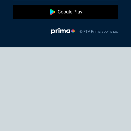
Google Play
© FTV Prima spol. s r.o.