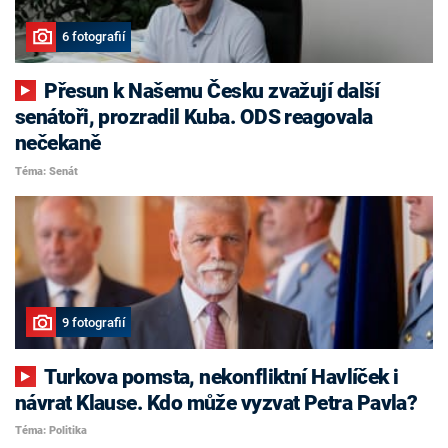
6 fotografií
Přesun k Našemu Česku zvažují další
senátoři, prozradil Kuba. ODS reagovala
nečekaně
Téma: Senát
9 fotografií
Turkova pomsta, nekonfliktní Havlíček i
návrat Klause. Kdo může vyzvat Petra Pavla?
Téma: Politika