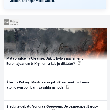
volbách, a to nejen v obci Ošelín.
Mýty o válce na Ukrajině: Jak to bylo s nacismem,
Euromajdanem či Krymem a kdo je diktátor?
Štěstí z Kokury: Město velké jako Plzeň uniklo oběma
atomovým bombám, zasáhla náhoda
Sledujte debatu Vondry s Gregorem: Je bezpečnost Evropy