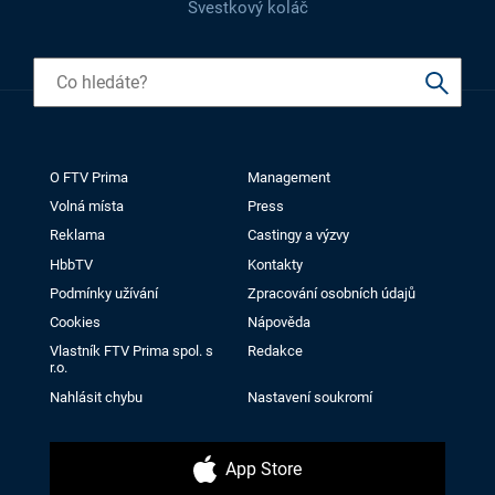
Švestkový koláč
O FTV Prima
Management
Volná místa
Press
Reklama
Castingy a výzvy
HbbTV
Kontakty
Podmínky užívání
Zpracování osobních údajů
Cookies
Nápověda
Vlastník FTV Prima spol. s
Redakce
r.o.
Nahlásit chybu
Nastavení soukromí
App Store