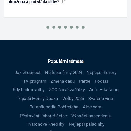
ohrožena a plní vláda sliby?
Populární témata
Jak zhubnout
Nejlepší filmy 2024
Nejlepší horory
TV program
Změna času
Partie
Počasí
Kdy budou volby
ZOO Nové začátky
Auto – katalog
7 pádů Honzy Dědka
Volby 2025
Svařené víno
Tatarák podle Pohlreicha
Aloe vera
Pěstování lichořeřišnice
Výpočet ascendentu
Tvarohové knedlíky
Nejlepší palačinky