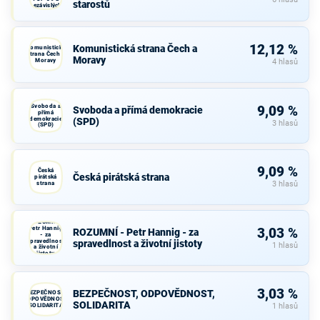
starostů
nezávislých
starostů
12,12 %
Komunistická strana Čech a
Komunistická
strana Čech a
Moravy
Moravy
4 hlasů
Svoboda a
9,09 %
Svoboda a přímá demokracie
přímá
demokracie
(SPD)
3 hlasů
(SPD)
9,09 %
Česká
Česká pirátská strana
pirátská
strana
3 hlasů
ROZUMNÍ -
Petr Hannig
3,03 %
ROZUMNÍ - Petr Hannig - za
- za
spravedlnost
spravedlnost a životní jistoty
1 hlasů
a životní
jistoty
3,03 %
BEZPEČNOST, ODPOVĚDNOST,
BEZPEČNOST,
ODPOVĚDNOST,
SOLIDARITA
SOLIDARITA
1 hlasů