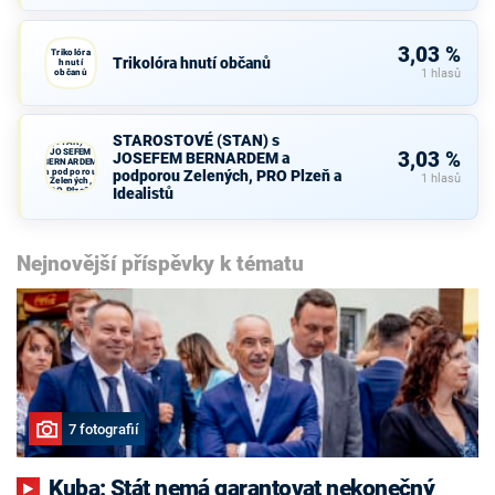
3,03 %
Trikolóra
Trikolóra hnutí občanů
hnutí
občanů
1 hlasů
STAROSTOVÉ
STAROSTOVÉ (STAN) s
(STAN) s
JOSEFEM
3,03 %
JOSEFEM BERNARDEM a
BERNARDEM
a podporou
podporou Zelených, PRO Plzeň a
1 hlasů
Zelených,
Idealistů
PRO Plzeň a
Idealistů
Nejnovější příspěvky k tématu
7 fotografií
Kuba: Stát nemá garantovat nekonečný