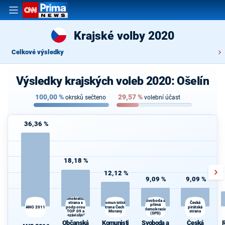
Krajské volby 2020
Celkové výsledky
Výsledky krajských voleb 2020: Ošelín
100,00
%
29,57
%
okrsků sečteno
volební účast
36,36 %
18,18 %
12,12 %
9,09 %
9,09 %
Občanská
demokratická
Svoboda a
strana s
Komunistická
Česká
přímá
ANO 2011
podporou
strana Čech a
pirátská
demokracie
s
TOP 09 a
Moravy
strana
(SPD)
nezávislých
starostů
Občanská
Komunisti
Svoboda a
Česká