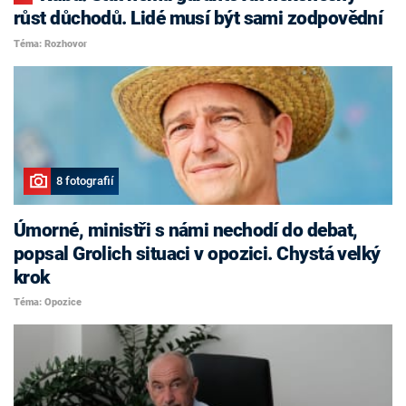
růst důchodů. Lidé musí být sami zodpovědní
Téma: Rozhovor
8 fotografií
Úmorné, ministři s námi nechodí do debat,
popsal Grolich situaci v opozici. Chystá velký
krok
Téma: Opozice