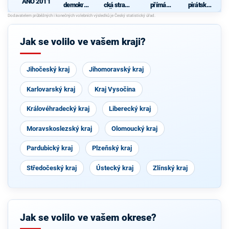
ANO 2011
demokrati
cká strana
přímá
pirátská
cká strana
Čech a
demokraci
strana
s podporou
Moravy
e (SPD)
TOP 09 a
nezávislýc
Jak se volilo ve vašem kraji?
h starostů
Jihočeský kraj
Jihomoravský kraj
Karlovarský kraj
Kraj Vysočina
Královéhradecký kraj
Liberecký kraj
Moravskoslezský kraj
Olomoucký kraj
Pardubický kraj
Plzeňský kraj
Středočeský kraj
Ústecký kraj
Zlínský kraj
Jak se volilo ve vašem okrese?