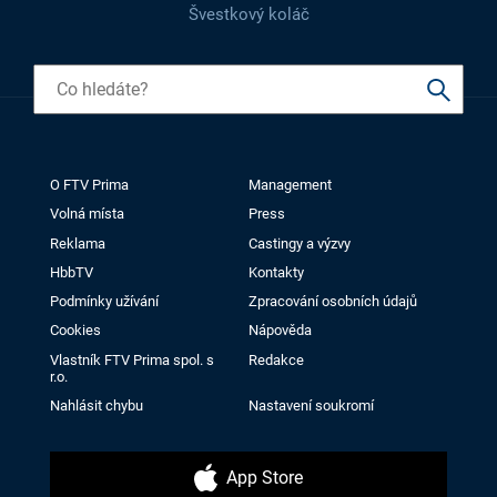
Švestkový koláč
O FTV Prima
Management
Volná místa
Press
Reklama
Castingy a výzvy
HbbTV
Kontakty
Podmínky užívání
Zpracování osobních údajů
Cookies
Nápověda
Vlastník FTV Prima spol. s
Redakce
r.o.
Nahlásit chybu
Nastavení soukromí
App Store