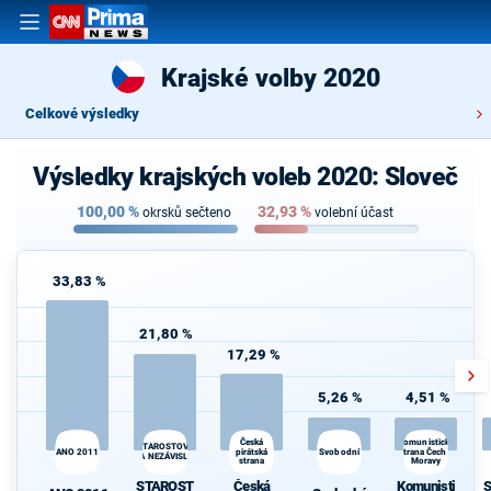
Krajské volby 2020
Celkové výsledky
Výsledky krajských voleb 2020: Sloveč
100,00
%
32,93
%
okrsků sečteno
volební účast
33,83 %
21,80 %
17,29 %
5,26 %
4,51 %
Česká
Komunistická
STAROSTOVÉ
ANO 2011
pirátská
Svobodní
strana Čech a
A NEZÁVISLÍ
strana
Moravy
STAROST
Česká
Komunisti
S