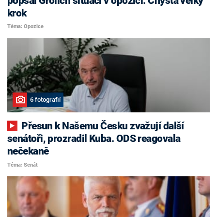
popsal Grolich situaci v opozici. Chystá velký
krok
Téma: Opozice
6 fotografií
Přesun k Našemu Česku zvažují další
senátoři, prozradil Kuba. ODS reagovala
nečekaně
Téma: Senát