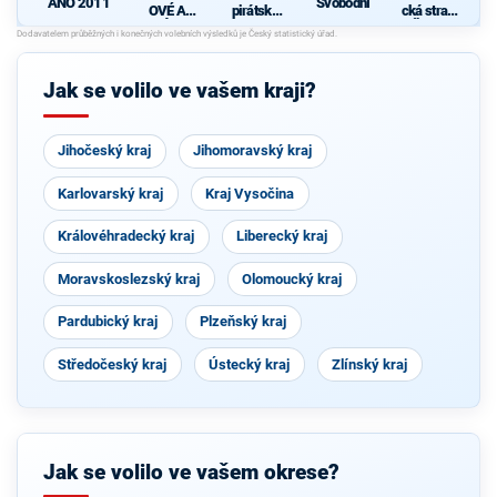
ANO 2011
Svobodní
OVÉ A
pirátská
cká strana
NEZÁVISL
strana
Čech a
d
Í
Moravy
Jak se volilo ve vašem kraji?
Jihočeský kraj
Jihomoravský kraj
Karlovarský kraj
Kraj Vysočina
Královéhradecký kraj
Liberecký kraj
Moravskoslezský kraj
Olomoucký kraj
Pardubický kraj
Plzeňský kraj
Středočeský kraj
Ústecký kraj
Zlínský kraj
Jak se volilo ve vašem okrese?