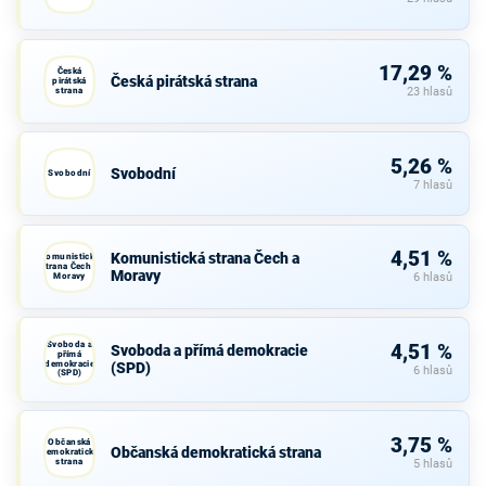
17,29 %
Česká
Česká pirátská strana
pirátská
strana
23 hlasů
5,26 %
Svobodní
Svobodní
7 hlasů
4,51 %
Komunistická strana Čech a
Komunistická
strana Čech a
Moravy
Moravy
6 hlasů
Svoboda a
4,51 %
Svoboda a přímá demokracie
přímá
demokracie
(SPD)
6 hlasů
(SPD)
3,75 %
Občanská
Občanská demokratická strana
demokratická
strana
5 hlasů