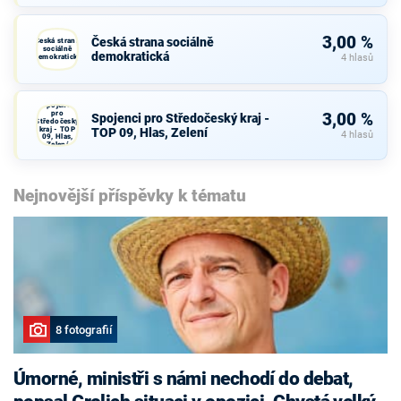
3,00 %
Česká strana sociálně
Česká strana
sociálně
demokratická
demokratická
4 hlasů
Spojenci
pro
3,00 %
Spojenci pro Středočeský kraj -
Středočeský
kraj - TOP
TOP 09, Hlas, Zelení
4 hlasů
09, Hlas,
Zelení
Nejnovější příspěvky k tématu
8 fotografií
Úmorné, ministři s námi nechodí do debat,