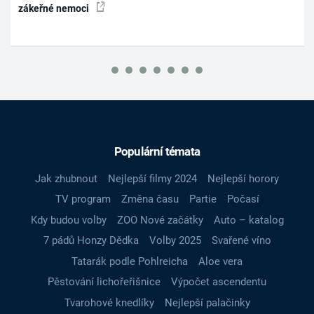
zákeřné nemoci
Populární témata
Jak zhubnout
Nejlepší filmy 2024
Nejlepší horory
TV program
Změna času
Partie
Počasí
Kdy budou volby
ZOO Nové začátky
Auto – katalog
7 pádů Honzy Dědka
Volby 2025
Svařené víno
Tatarák podle Pohlreicha
Aloe vera
Pěstování lichořeřišnice
Výpočet ascendentu
Tvarohové knedlíky
Nejlepší palačinky