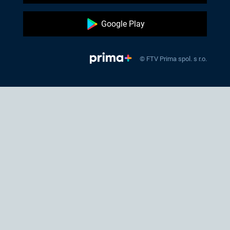
Google Play
© FTV Prima spol. s r.o.