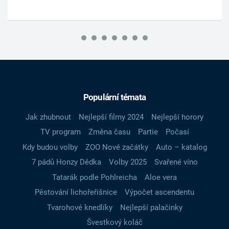
Populární témata
Jak zhubnout
Nejlepší filmy 2024
Nejlepší horory
TV program
Změna času
Partie
Počasí
Kdy budou volby
ZOO Nové začátky
Auto – katalog
7 pádů Honzy Dědka
Volby 2025
Svařené víno
Tatarák podle Pohlreicha
Aloe vera
Pěstování lichořeřišnice
Výpočet ascendentu
Tvarohové knedlíky
Nejlepší palačinky
Švestkový koláč