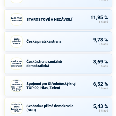
11,95 %
STAROSTOVÉ
STAROSTOVÉ A NEZÁVISLÍ
A NEZÁVISLÍ
11 hlasů
9,78 %
Česká
Česká pirátská strana
pirátská
strana
9 hlasů
8,69 %
Česká strana sociálně
Česká strana
sociálně
demokratická
demokratická
8 hlasů
Spojenci
pro
6,52 %
Spojenci pro Středočeský kraj -
Středočeský
kraj - TOP
TOP 09, Hlas, Zelení
6 hlasů
09, Hlas,
Zelení
Svoboda a
5,43 %
Svoboda a přímá demokracie
přímá
demokracie
(SPD)
5 hlasů
(SPD)