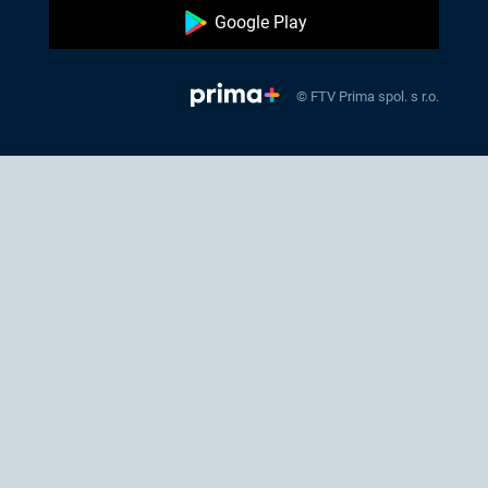
Google Play
© FTV Prima spol. s r.o.