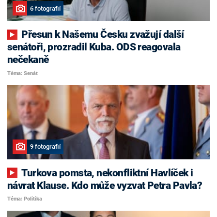
6 fotografií
Přesun k Našemu Česku zvažují další
senátoři, prozradil Kuba. ODS reagovala
nečekaně
Téma: Senát
9 fotografií
Turkova pomsta, nekonfliktní Havlíček i
návrat Klause. Kdo může vyzvat Petra Pavla?
Téma: Politika