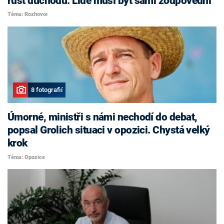
růst důchodů. Lidé musí být sami zodpovědní
Téma: Rozhovor
8 fotografií
Úmorné, ministři s námi nechodí do debat,
popsal Grolich situaci v opozici. Chystá velký
krok
Téma: Opozice