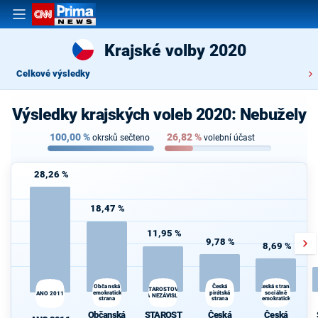
Krajské volby 2020
Celkové výsledky
Výsledky krajských voleb 2020: Nebužely
100,00
%
26,82
%
okrsků sečteno
volební účast
28,26 %
18,47 %
11,95 %
9,78 %
8,69 %
Občanská
Česká
Česká strana
STAROSTOVÉ
demokratická
pirátská
sociálně
ANO 2011
A NEZÁVISLÍ
strana
strana
demokratická
Občanská
STAROST
Česká
Česká