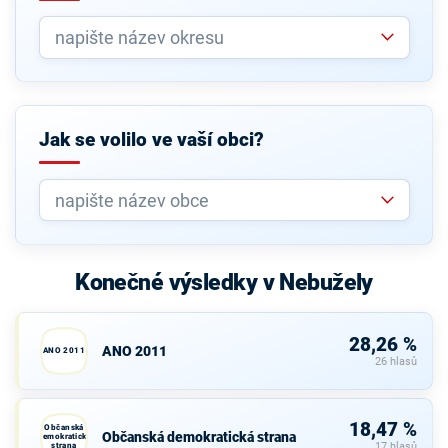
Jak se volilo ve vaší obci?
Konečné výsledky v Nebužely
28,26 %
ANO 2011
ANO 2011
26 hlasů
18,47 %
Občanská
Občanská demokratická strana
demokratická
strana
17 hlasů