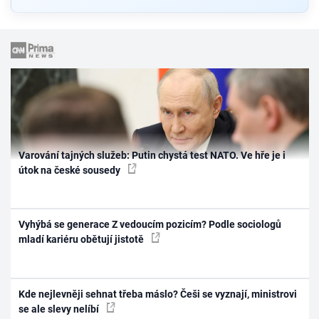
Varování tajných služeb: Putin chystá test NATO. Ve hře je i
útok na české sousedy
Vyhýbá se generace Z vedoucím pozicím? Podle sociologů
mladí kariéru obětují jistotě
Kde nejlevněji sehnat třeba máslo? Češi se vyznají, ministrovi
se ale slevy nelíbí