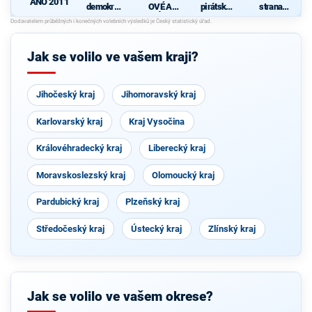
ANO 2011
demokrati
OVÉ A
pirátská
strana
cká strana
NEZÁVISL
strana
sociálně
S
Í
demokrati
cká
Jak se volilo ve vašem kraji?
Jihočeský kraj
Jihomoravský kraj
Karlovarský kraj
Kraj Vysočina
Královéhradecký kraj
Liberecký kraj
Moravskoslezský kraj
Olomoucký kraj
Pardubický kraj
Plzeňský kraj
Středočeský kraj
Ústecký kraj
Zlínský kraj
Jak se volilo ve vašem okrese?