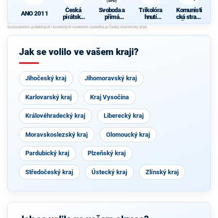
(SPD)
Česká
Svoboda a
Trikolóra
Komunisti
ANO 2011
pirátská
přímá
hnutí
cká strana
strana
demokraci
občanů
Čech a
e (SPD)
Moravy
d
Jak se volilo ve vašem kraji?
Jihočeský kraj
Jihomoravský kraj
Karlovarský kraj
Kraj Vysočina
Královéhradecký kraj
Liberecký kraj
Moravskoslezský kraj
Olomoucký kraj
Pardubický kraj
Plzeňský kraj
Středočeský kraj
Ústecký kraj
Zlínský kraj