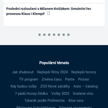
Poslední rozloučení s Milanem Knížákem: Smuteční řec
pronesou Klaus i Klempíř
Populární témata
Jak zhubnout
Nejlepší filmy 2024
Nejlepší horory
TV program
Změna času
Partie
Počasí
Kdy budou volby
ZOO Nové začátky
Auto – katalog
7 pádů Honzy Dědka
Volby 2025
Svařené víno
Tatarák podle Pohlreicha
Aloe vera
Pěstování lichořeřišnice
Výpočet ascendentu