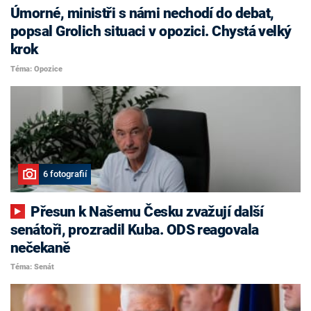
Úmorné, ministři s námi nechodí do debat,
popsal Grolich situaci v opozici. Chystá velký
krok
Téma: Opozice
6 fotografií
Přesun k Našemu Česku zvažují další
senátoři, prozradil Kuba. ODS reagovala
nečekaně
Téma: Senát