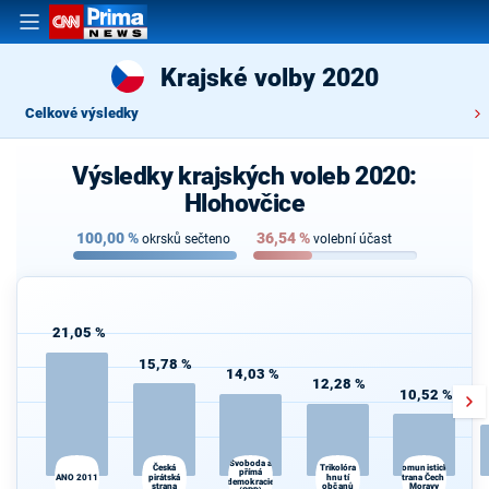
Krajské volby 2020
Celkové výsledky
Výsledky krajských voleb 2020:
Hlohovčice
100,00
%
36,54
%
okrsků sečteno
volební účast
21,05 %
15,78 %
14,03 %
12,28 %
10,52 %
Svoboda a
Česká
Trikolóra
Komunistická
přímá
ANO 2011
pirátská
hnutí
strana Čech a
demokracie
strana
občanů
Moravy
d