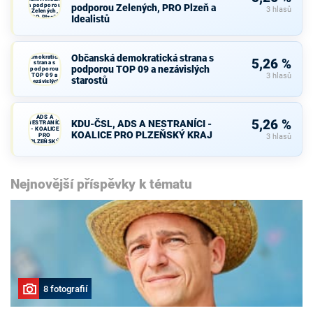
a podporou
podporou Zelených, PRO Plzeň a
3 hlasů
Zelených,
Idealistů
PRO Plzeň a
Idealistů
Občanská
Občanská demokratická strana s
demokratická
5,26 %
strana s
podporou TOP 09 a nezávislých
podporou
TOP 09 a
3 hlasů
starostů
nezávislých
starostů
KDU-ČSL,
ADS A
5,26 %
KDU-ČSL, ADS A NESTRANÍCI -
NESTRANÍCI
- KOALICE
KOALICE PRO PLZEŇSKÝ KRAJ
PRO
3 hlasů
PLZEŇSKÝ
KRAJ
Nejnovější příspěvky k tématu
8 fotografií