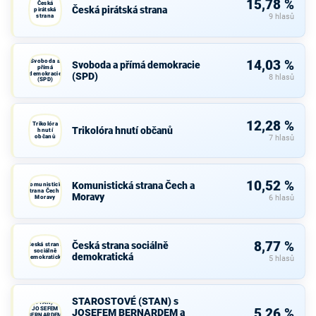
15,78 %
Česká
Česká pirátská strana
pirátská
strana
9 hlasů
Svoboda a
14,03 %
Svoboda a přímá demokracie
přímá
demokracie
(SPD)
8 hlasů
(SPD)
12,28 %
Trikolóra
Trikolóra hnutí občanů
hnutí
občanů
7 hlasů
10,52 %
Komunistická strana Čech a
Komunistická
strana Čech a
Moravy
Moravy
6 hlasů
8,77 %
Česká strana sociálně
Česká strana
sociálně
demokratická
demokratická
5 hlasů
STAROSTOVÉ
STAROSTOVÉ (STAN) s
(STAN) s
JOSEFEM
5,26 %
JOSEFEM BERNARDEM a
BERNARDEM