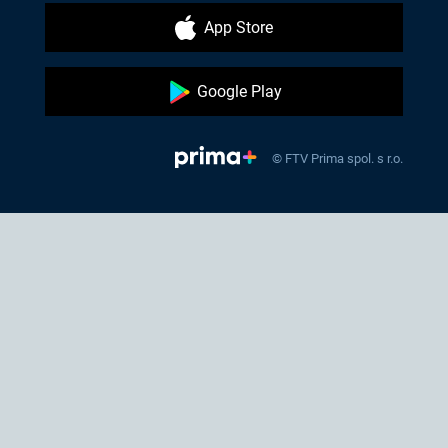
App Store
Google Play
© FTV Prima spol. s r.o.