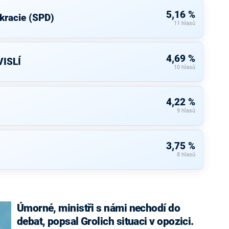
5,16 %
kracie (SPD)
11 hlasů
4,69 %
ISLÍ
10 hlasů
4,22 %
9 hlasů
3,75 %
8 hlasů
Úmorné, ministři s námi nechodí do
debat, popsal Grolich situaci v opozici.