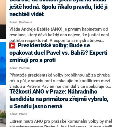
hlava státu Petr Pavel. Daleko za ním pak bookmakeři
zmiňují dva výrazné politiky ANO, tedy premiéra
ještě hodná. Spolu říkalo pravdu, lidé ji
Andreje Babiše a ministra průmyslu Karla Havlíčka.
nechtěli vidět
Oblíbeným tipem samotných sázkařů je poslanec za
Téma: Rozhovor
Motoristy Filip Turek. Politolog Jan Kubáček nicméně
o případné kandidatuře kohokoliv ze zmíněné trojice
Vláda Andreje Babiše (ANO) je prvním kabinetem od
značně pochybuje. Podle něj současná koalice dosud
revoluce, který dává každý den najevo, že justici není
nemá osobu, která by Pavlovi mohla konkurovat.
potřeba respektovat. Alespoň to si myslí stínová
Prezidentské volby: Bude se
ministryně spravedlnosti ODS Eva Decroix. V
rozhovoru pro CNN Prima NEWS si nebrala servítky
opakovat duel Pavel vs. Babiš? Experti
ohledně politického výkonu svého nástupce Jeronýma
zmiňují pro a proti
Tejce (za ANO) či vládní zmocněnkyně pro lidská
Téma: Politika
práva Taťány Malé (ANO). Označením „svoloč“ na
adresu vlády prý byla ještě hodná. Decroix se také
Přestože prezidentské volby proběhnou až za zhruba
vrátila k volební porážce koalice Spolu či promluvila o
rok a půl, v souvislosti s eskalujícím konfliktem mezi
hnutí Naše Česko Martina Kuby.
vládou a Petrem Pavlem se čím dál více spekuluje o
Těžkosti ANO v Praze: Náhradního
tom, koho by do bitvy o Hrad mohla vyslat současná
koalice. Někteří političtí komentátoři znovu vytahují
kandidáta na primátora zřejmě vybralo,
jméno premiéra Andreje Babiše (ANO). Jak moc je
u Senátu jasno nemá
pravděpodobné, že se v prezidentských volbách 2028
Téma: Praha
bude znovu opakovat souboj z roku 2023?
Lídrem hnutí ANO pro pražské komunální volby by měl
být místostarosta Prahy 4 Jan Hušbauer. „V tuto chvíli