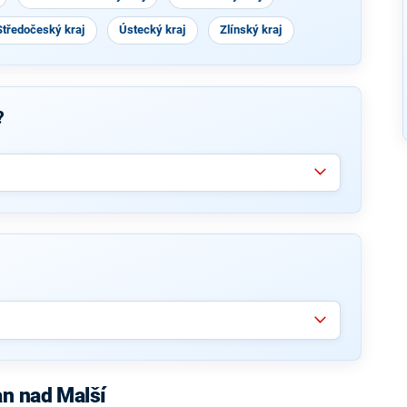
Středočeský kraj
Ústecký kraj
Zlínský kraj
?
an nad Malší