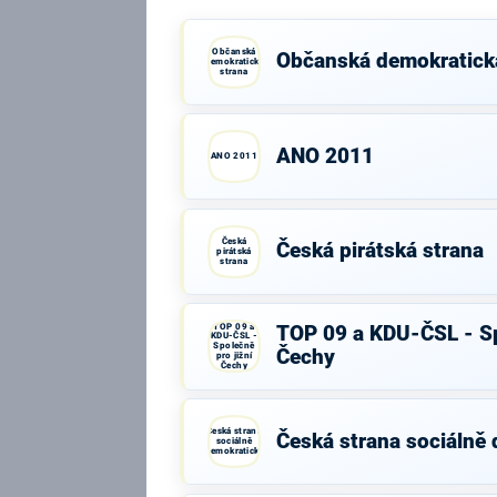
Občanská
Občanská demokratick
demokratická
strana
ANO 2011
ANO 2011
Česká
Česká pirátská strana
pirátská
strana
TOP 09 a
TOP 09 a KDU-ČSL - Sp
KDU-ČSL -
Společně
Čechy
pro jižní
Čechy
Česká strana
Česká strana sociálně
sociálně
demokratická