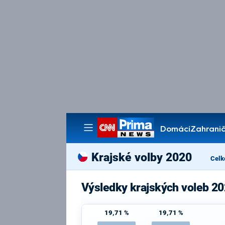
Domácí
Zahranič
Pořady
Krajské volby 2020
Celk
Výsledky krajských voleb 20
19,71 %
19,71 %