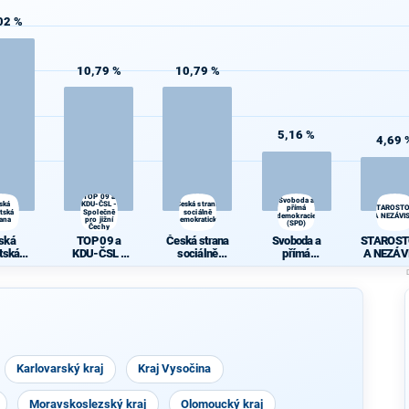
02 %
10,79 %
10,79 %
5,16 %
4,69 
TOP 09 a
Svoboda a
ská
KDU-ČSL -
Česká strana
přímá
STAROST
átská
Společně
sociálně
demokracie
A NEZÁVIS
rana
pro jižní
demokratická
(SPD)
Čechy
ská
TOP 09 a
Česká strana
Svoboda a
STAROST
átská
KDU-ČSL -
sociálně
přímá
A NEZÁV
rana
Společně pro
demokratická
demokracie
jižní Čechy
(SPD)
Karlovarský kraj
Kraj Vysočina
Moravskoslezský kraj
Olomoucký kraj