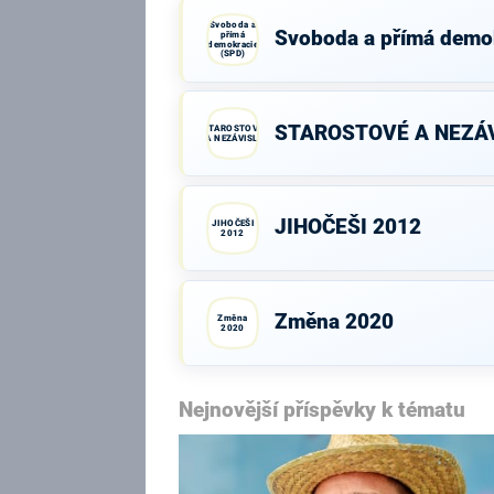
Svoboda a
Svoboda a přímá demo
přímá
demokracie
(SPD)
STAROSTOVÉ A NEZÁV
STAROSTOVÉ
A NEZÁVISLÍ
JIHOČEŠI 2012
JIHOČEŠI
2012
Změna 2020
Změna
2020
Nejnovější příspěvky k tématu