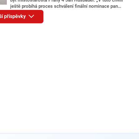
ještě probíhá proces schválení finální nominace pana
Jana Hušbauera Výborem hnutí ANO,“ uvedl pro
ší příspěvky
redakci místopředseda pražského ANO Martin
Benkovič. O Hušbauerovi se spekulovalo jako o
náhradníkovi v čele pražské kandidátky poté, co
rezignoval po sérii nejasností v majetkových
přiznáních a pořizování bytů Ondřej Prokop. Zároveň
ale stále není jasné, kdo bude za ANO kandidovat ve
dvou ze tří pražských obvodů do horní komory
parlamentu. ANO má v Praze dlouhodobě horší
výsledky než ve zbytku republiky.