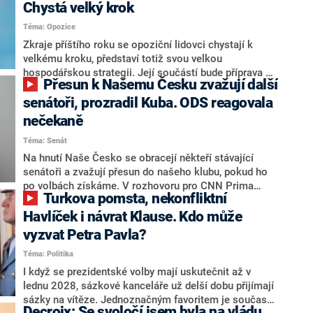
Chystá velký krok
Téma: Opozice
Zkraje příštího roku se opoziční lidovci chystají k
velkému kroku, představí totiž svou velkou
hospodářskou strategii. Její součástí bude příprava na
Přesun k Našemu Česku zvažují další
stárnutí populace, řekl ve středu na setkání s novináři
nový předseda lidovců Jan Grolich. Ten zároveň v
senátoři, prozradil Kuba. ODS reagovala
senátních volbách kandiduje ve Vyškově. Popsal i
nečekaně
aktivitu opozice, o níž vládní strany nebo političtí
Téma: Senát
komentátoři mluví jako o slabé a v defenzivě. „Je to
úmorná práce upozorňovat na chyby vlády. Ministři s
Na hnutí Naše Česko se obracejí někteří stávající
námi navíc nechodí do debat. Chceme ale ukazovat
senátoři a zvažují přesun do našeho klubu, pokud ho
svoje témata,“ odpověděl Grolich na dotaz CNN Prima
po volbách získáme. V rozhovoru pro CNN Prima
Turkova pomsta, nekonfliktní
NEWS.
NEWS to řekl zakladatel hnutí a jihočeský hejtman
Martin Kuba. Konkrétní nebyl, ale získat by takto mohl
Havlíček i návrat Klause. Kdo může
například senátora Zdeňka Hrabu, který je dnes
vyzvat Petra Pavla?
součástí klubu ODS a TOP 09. Hraba to na dotaz
Téma: Politika
redakce nevyloučil. Předseda klubu senátorů ODS
Zdeněk Nytra redakci řekl, že počítá s odchodem
I když se prezidentské volby mají uskutečnit až v
některých senátorů z klubu a že Naše Česko není
lednu 2028, sázkové kanceláře už delší dobu přijímají
nepřítel, ale soupeř.
sázky na vítěze. Jednoznačným favoritem je současná
Decroix: Se svoločí jsem byla na vládu