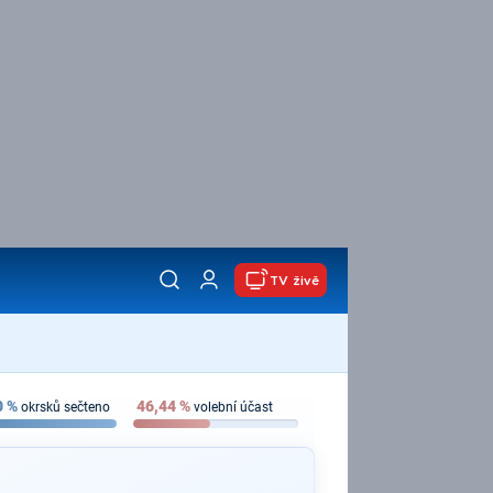
TV živě
0
%
46,44
%
okrsků sečteno
volební účast