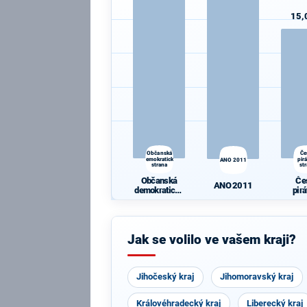
15,
Občanská
Če
demokratická
pir
ANO 2011
strana
st
Občanská
Če
ANO 2011
demokratická
pir
strana
st
Jak se volilo ve vašem kraji?
Jihočeský kraj
Jihomoravský kraj
Královéhradecký kraj
Liberecký kraj