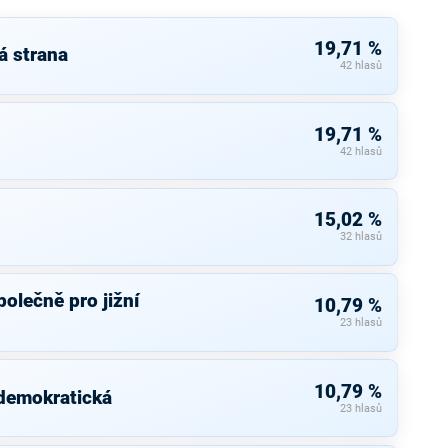
19,71 %
á strana
42 hlasů
19,71 %
42 hlasů
15,02 %
32 hlasů
olečně pro jižní
10,79 %
23 hlasů
10,79 %
 demokratická
23 hlasů