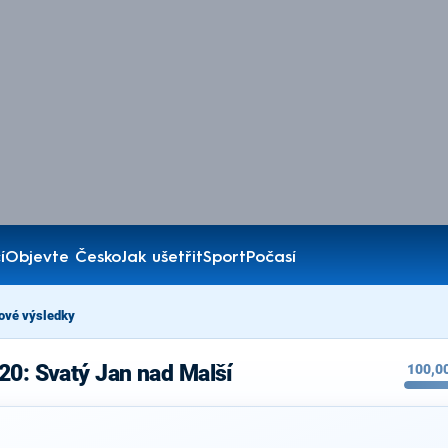
í
Objevte Česko
Jak ušetřit
Sport
Počasí
ové výsledky
20: Svatý Jan nad Malší
100,0