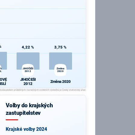
%
4,22 %
3,75 %
OVÉ
JIHOČEŠI
Změna
LÍ
2012
2020
OVÉ
JIHOČEŠI
Změna 2020
ISLÍ
2012
Volby do krajských
zastupitelstev
Krajské volby 2024