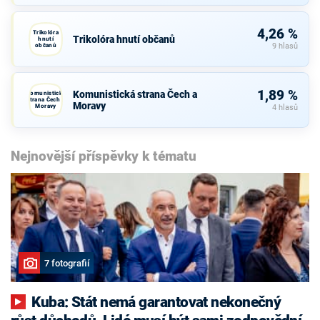
4,26 %
Trikolóra
Trikolóra hnutí občanů
hnutí
občanů
9 hlasů
1,89 %
Komunistická strana Čech a
Komunistická
strana Čech a
Moravy
Moravy
4 hlasů
Nejnovější příspěvky k tématu
7 fotografií
Kuba: Stát nemá garantovat nekonečný