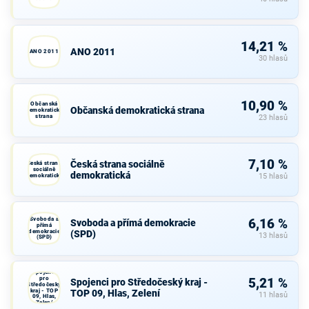
14,21 %
ANO 2011
ANO 2011
30 hlasů
10,90 %
Občanská
Občanská demokratická strana
demokratická
strana
23 hlasů
7,10 %
Česká strana sociálně
Česká strana
sociálně
demokratická
demokratická
15 hlasů
Svoboda a
6,16 %
Svoboda a přímá demokracie
přímá
demokracie
(SPD)
13 hlasů
(SPD)
Spojenci
pro
5,21 %
Spojenci pro Středočeský kraj -
Středočeský
kraj - TOP
TOP 09, Hlas, Zelení
11 hlasů
09, Hlas,
Zelení