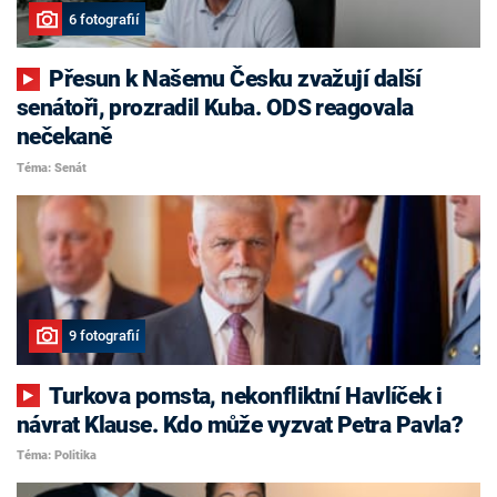
6 fotografií
Přesun k Našemu Česku zvažují další
senátoři, prozradil Kuba. ODS reagovala
nečekaně
Téma: Senát
9 fotografií
Turkova pomsta, nekonfliktní Havlíček i
návrat Klause. Kdo může vyzvat Petra Pavla?
Téma: Politika