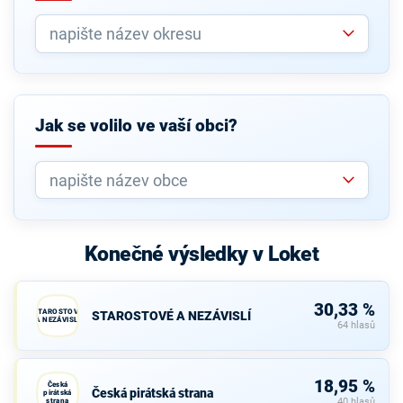
Jak se volilo ve vaší obci?
Konečné výsledky v Loket
30,33 %
STAROSTOVÉ
STAROSTOVÉ A NEZÁVISLÍ
A NEZÁVISLÍ
64 hlasů
18,95 %
Česká
Česká pirátská strana
pirátská
strana
40 hlasů