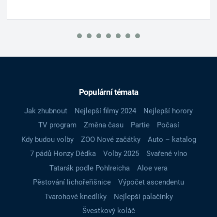
Populární témata
Jak zhubnout
Nejlepší filmy 2024
Nejlepší horory
TV program
Změna času
Partie
Počasí
Kdy budou volby
ZOO Nové začátky
Auto – katalog
7 pádů Honzy Dědka
Volby 2025
Svařené víno
Tatarák podle Pohlreicha
Aloe vera
Pěstování lichořeřišnice
Výpočet ascendentu
Tvarohové knedlíky
Nejlepší palačinky
Švestkový koláč