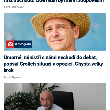
růst důchodů. Lidé musí být sami zodpovědní
Téma: Rozhovor
8 fotografií
Úmorné, ministři s námi nechodí do debat,
popsal Grolich situaci v opozici. Chystá velký
krok
Téma: Opozice