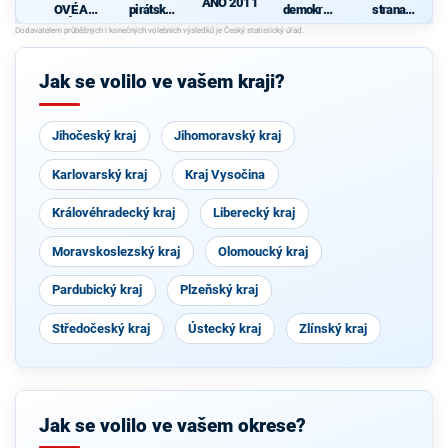
ANO 2011
OVÉ A
pirátská
demokrati
strana
NEZÁVISL
strana
cká strana
sociálně
d
Í
demokrati
cká
Jak se volilo ve vašem kraji?
Jihočeský kraj
Jihomoravský kraj
Karlovarský kraj
Kraj Vysočina
Královéhradecký kraj
Liberecký kraj
Moravskoslezský kraj
Olomoucký kraj
Pardubický kraj
Plzeňský kraj
Středočeský kraj
Ústecký kraj
Zlínský kraj
Jak se volilo ve vašem okrese?