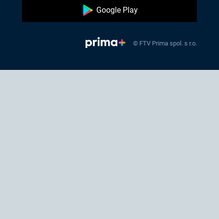
Google Play
© FTV Prima spol. s r.o.