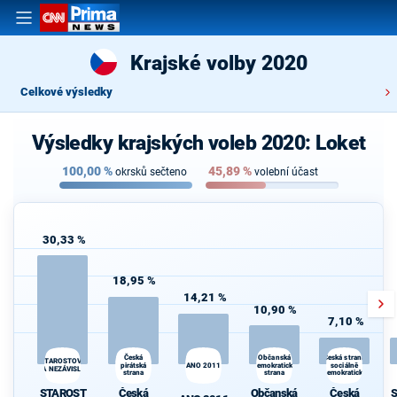
Krajské volby 2020
Celkové výsledky
Výsledky krajských voleb 2020: Loket
100,00
%
45,89
%
okrsků sečteno
volební účast
30,33 %
18,95 %
14,21 %
10,90 %
7,10 %
Česká
Občanská
Česká strana
STAROSTOVÉ
pirátská
ANO 2011
demokratická
sociálně
A NEZÁVISLÍ
strana
strana
demokratická
STAROST
Česká
Občanská
Česká
S