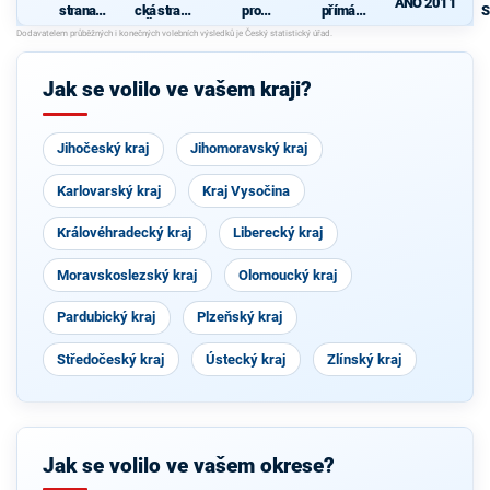
ANO 2011
strana
cká strana
pro
přímá
S
sociálně
Čech a
Vysočinu
demokraci
p
demokrati
Moravy
e (SPD)
cká
Jak se volilo ve vašem kraji?
Jihočeský kraj
Jihomoravský kraj
Karlovarský kraj
Kraj Vysočina
Královéhradecký kraj
Liberecký kraj
Moravskoslezský kraj
Olomoucký kraj
Pardubický kraj
Plzeňský kraj
Středočeský kraj
Ústecký kraj
Zlínský kraj
Jak se volilo ve vašem okrese?