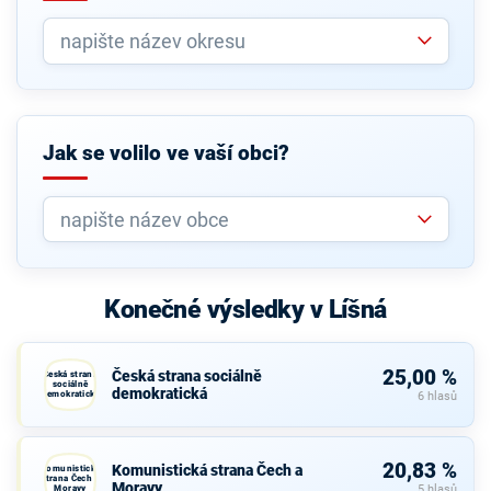
Jak se volilo ve vaší obci?
Konečné výsledky v Líšná
25,00 %
Česká strana sociálně
Česká strana
sociálně
demokratická
demokratická
6 hlasů
20,83 %
Komunistická strana Čech a
Komunistická
strana Čech a
Moravy
Moravy
5 hlasů