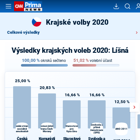
Krajské volby 2020
Celkové výsledky
Výsledky krajských voleb 2020: Líšná
100,00
%
51,02
%
okrsků sečteno
volební účast
25,00 %
20,83 %
16,66 %
16,66 %
12,50 %
Svoboda a
Komunistická
Česká strana
Starostové
přímá
sociálně
strana Čech a
pro
ANO 2011
demokracie
demokratická
Moravy
Vysočinu
(SPD)
Česká
Komunisti
Starostové
Svoboda a