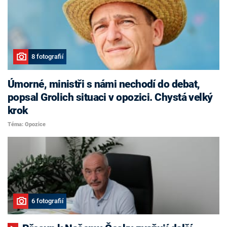
8 fotografií
Úmorné, ministři s námi nechodí do debat,
popsal Grolich situaci v opozici. Chystá velký
krok
Téma: Opozice
6 fotografií