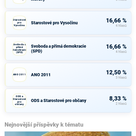
16,66 %
Starostové
Starostové pro Vysočinu
pro
Vysočinu
4 hlasů
Svoboda a
16,66 %
Svoboda a přímá demokracie
přímá
demokracie
(SPD)
4 hlasů
(SPD)
12,50 %
ANO 2011
ANO 2011
3 hlasů
ODS a
8,33 %
Starostové
ODS a Starostové pro občany
pro
2 hlasů
občany
Nejnovější příspěvky k tématu