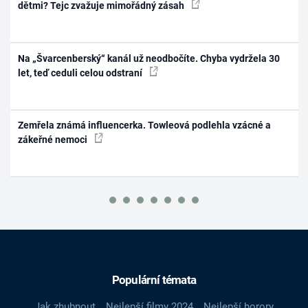
dětmi? Tejc zvažuje mimořádný zásah
Na „Švarcenberský“ kanál už neodbočíte. Chyba vydržela 30
let, teď ceduli celou odstraní
Zemřela známá influencerka. Towleová podlehla vzácné a
zákeřné nemoci
Populární témata
Jak zhubnout
Nejlepší filmy 2024
Nejlepší horory