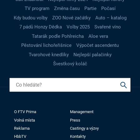
TV program
Změna času
Partie
Počasí
Kdy budou volby
ZOO Nové začátky
Auto – katalog
7 pádů Honzy Dědka
Volby 2025
Svařené víno
Tatarák podle Pohlreicha
Aloe vera
Pěstování lichořeřišnice
Výpočet ascendentu
Tvarohové knedlíky
Nejlepší palačinky
Švestkový koláč
O FTV Prima
Management
Volná místa
Press
Reklama
Castingy a výzvy
HbbTV
Kontakty