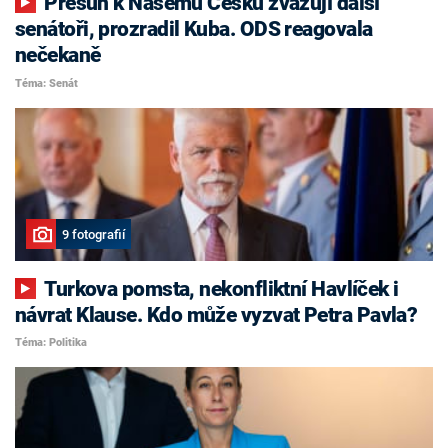
Přesun k Našemu Česku zvažují další
senátoři, prozradil Kuba. ODS reagovala
nečekaně
Téma: Senát
9 fotografií
Turkova pomsta, nekonfliktní Havlíček i
návrat Klause. Kdo může vyzvat Petra Pavla?
Téma: Politika