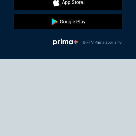
App Store
Google Play
© FTV Prima spol. s r.o.