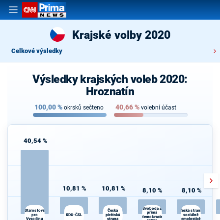
Krajské volby 2020
Celkové výsledky
Výsledky krajských voleb 2020:
Hroznatín
100,00
%
40,66
%
okrsků sečteno
volební účast
40,54 %
10,81 %
10,81 %
8,10 %
8,10 %
Svoboda a
Starostové
Česká
Česká strana
přímá
pro
KDU-ČSL
pirátská
sociálně
demokracie
Vysočinu
strana
demokratická