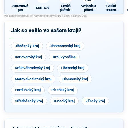
(SPD)
Starostové
Česká
Svoboda a
Česká
KDU-ČSL
pro
pirátská
přímá
strana
Vysočinu
strana
demokraci
sociálně
e (SPD)
demokrati
cká
Jak se volilo ve vašem kraji?
Jihočeský kraj
Jihomoravský kraj
Karlovarský kraj
Kraj Vysočina
Královéhradecký kraj
Liberecký kraj
Moravskoslezský kraj
Olomoucký kraj
Pardubický kraj
Plzeňský kraj
Středočeský kraj
Ústecký kraj
Zlínský kraj