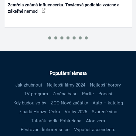
Zemřela známá influencerka. Towleová podlehla vzácné a
zákeřné nemoci
Populární témata
Jak zhubnout
Nejlepší filmy 2024
Nejlepší horory
TV program
Změna času
Partie
Počasí
Kdy budou volby
ZOO Nové začátky
Auto – katalog
7 pádů Honzy Dědka
Volby 2025
Svařené víno
Tatarák podle Pohlreicha
Aloe vera
Pěstování lichořeřišnice
Výpočet ascendentu