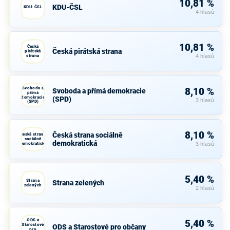
10,81 %
KDU-ČSL
KDU-ČSL
4 hlasů
10,81 %
Česká
Česká pirátská strana
pirátská
strana
4 hlasů
Svoboda a
8,10 %
Svoboda a přímá demokracie
přímá
demokracie
(SPD)
3 hlasů
(SPD)
8,10 %
Česká strana sociálně
Česká strana
sociálně
demokratická
demokratická
3 hlasů
5,40 %
Strana
Strana zelených
zelených
2 hlasů
ODS a
5,40 %
Starostové
ODS a Starostové pro občany
pro