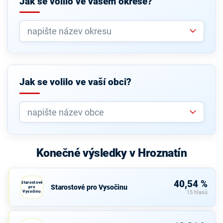
Jak se volilo ve vašem okrese?
Jak se volilo ve vaší obci?
Konečné výsledky v Hroznatín
40,54 %
Starostové
Starostové pro Vysočinu
pro
Vysočinu
15 hlasů