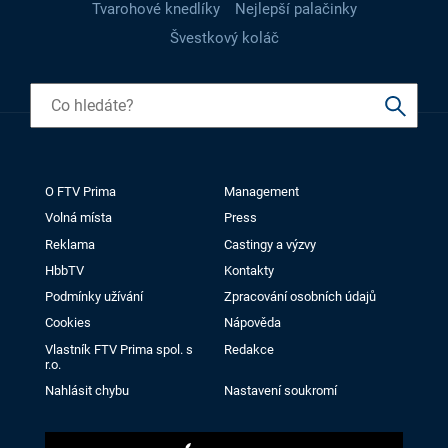
Tvarohové knedlíky
Nejlepší palačinky
Švestkový koláč
O FTV Prima
Management
Volná místa
Press
Reklama
Castingy a výzvy
HbbTV
Kontakty
Podmínky užívání
Zpracování osobních údajů
Cookies
Nápověda
Vlastník FTV Prima spol. s
Redakce
r.o.
Nahlásit chybu
Nastavení soukromí