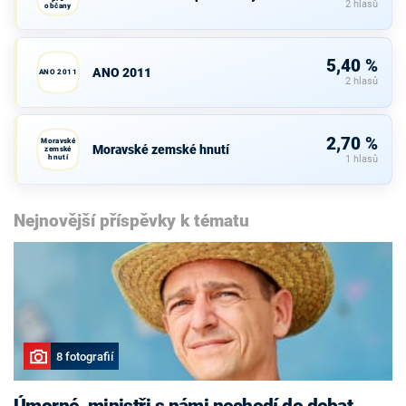
2 hlasů
občany
5,40 %
ANO 2011
ANO 2011
2 hlasů
2,70 %
Moravské
Moravské zemské hnutí
zemské
hnutí
1 hlasů
Nejnovější příspěvky k tématu
8 fotografií
Úmorné, ministři s námi nechodí do debat,