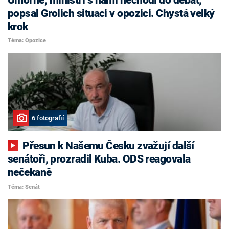
popsal Grolich situaci v opozici. Chystá velký
krok
Téma: Opozice
6 fotografií
Přesun k Našemu Česku zvažují další
senátoři, prozradil Kuba. ODS reagovala
nečekaně
Téma: Senát