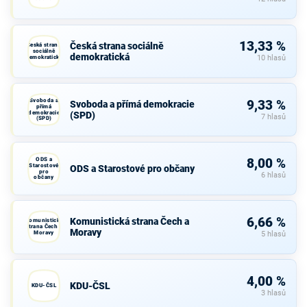
13,33 %
Česká strana sociálně
Česká strana
sociálně
demokratická
demokratická
10 hlasů
Svoboda a
9,33 %
Svoboda a přímá demokracie
přímá
demokracie
(SPD)
7 hlasů
(SPD)
ODS a
8,00 %
Starostové
ODS a Starostové pro občany
pro
6 hlasů
občany
6,66 %
Komunistická strana Čech a
Komunistická
strana Čech a
Moravy
Moravy
5 hlasů
4,00 %
KDU-ČSL
KDU-ČSL
3 hlasů