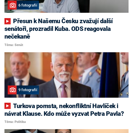
6 fotografií
Přesun k Našemu Česku zvažují další
senátoři, prozradil Kuba. ODS reagovala
nečekaně
Téma: Senát
9 fotografií
Turkova pomsta, nekonfliktní Havlíček i
návrat Klause. Kdo může vyzvat Petra Pavla?
Téma: Politika