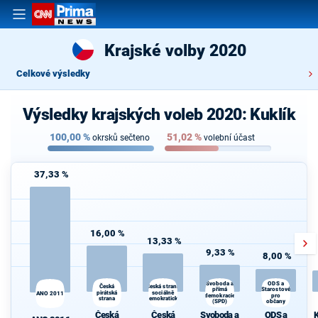
Krajské volby 2020
Celkové výsledky
Výsledky krajských voleb 2020: Kuklík
100,00
%
51,02
%
okrsků sečteno
volební účast
37,33 %
16,00 %
13,33 %
9,33 %
8,00 %
Svoboda a
ODS a
Česká
K
Česká strana
Starostové
přímá
pirátská
sociálně
s
ANO 2011
demokracie
pro
strana
demokratická
(SPD)
občany
Česká
Česká
Svoboda a
ODS a
K