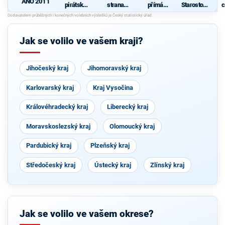
ANO 2011
pirátská
strana
přímá
Starostové
c
strana
sociálně
demokraci
pro občany
demokrati
e (SPD)
cká
Jak se volilo ve vašem kraji?
Jihočeský kraj
Jihomoravský kraj
Karlovarský kraj
Kraj Vysočina
Královéhradecký kraj
Liberecký kraj
Moravskoslezský kraj
Olomoucký kraj
Pardubický kraj
Plzeňský kraj
Středočeský kraj
Ústecký kraj
Zlínský kraj
Jak se volilo ve vašem okrese?