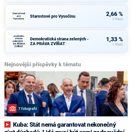
2,66 %
Starostové
Starostové pro Vysočinu
pro
Vysočinu
2 hlasů
Demokratická
1,33 %
Demokratická strana zelených -
strana
zelených -
ZA PRÁVA ZVÍŘAT
ZA PRÁVA
1 hlasů
ZVÍŘAT
Nejnovější příspěvky k tématu
7 fotografií
Kuba: Stát nemá garantovat nekonečný