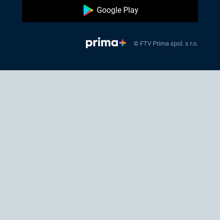
Google Play
© FTV Prima spol. s r.o.