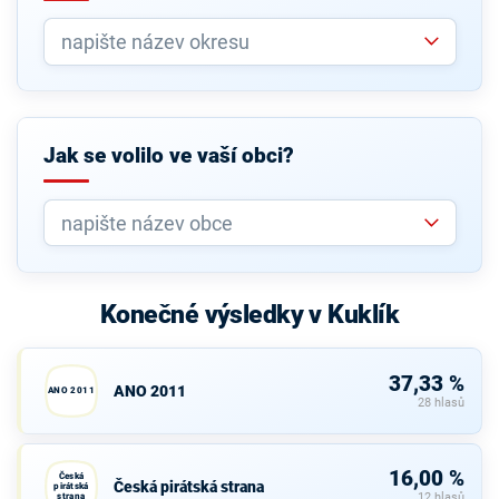
Jak se volilo ve vaší obci?
Konečné výsledky v Kuklík
37,33 %
ANO 2011
ANO 2011
28 hlasů
16,00 %
Česká
Česká pirátská strana
pirátská
strana
12 hlasů