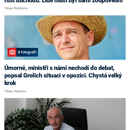
růst důchodů. Lidé musí být sami zodpovědní
Téma: Rozhovor
8 fotografií
Úmorné, ministři s námi nechodí do debat,
popsal Grolich situaci v opozici. Chystá velký
krok
Téma: Opozice