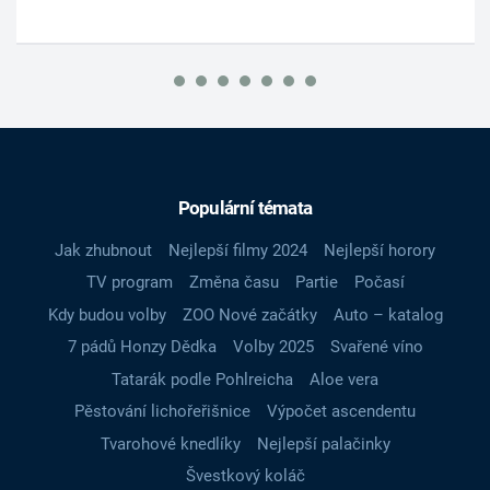
Populární témata
Jak zhubnout
Nejlepší filmy 2024
Nejlepší horory
TV program
Změna času
Partie
Počasí
Kdy budou volby
ZOO Nové začátky
Auto – katalog
7 pádů Honzy Dědka
Volby 2025
Svařené víno
Tatarák podle Pohlreicha
Aloe vera
Pěstování lichořeřišnice
Výpočet ascendentu
Tvarohové knedlíky
Nejlepší palačinky
Švestkový koláč