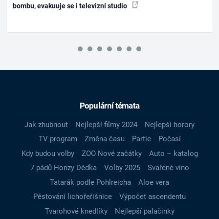
bombu, evakuuje se i televizní studio
Populární témata
Jak zhubnout
Nejlepší filmy 2024
Nejlepší horory
TV program
Změna času
Partie
Počasí
Kdy budou volby
ZOO Nové začátky
Auto – katalog
7 pádů Honzy Dědka
Volby 2025
Svařené víno
Tatarák podle Pohlreicha
Aloe vera
Pěstování lichořeřišnice
Výpočet ascendentu
Tvarohové knedlíky
Nejlepší palačinky