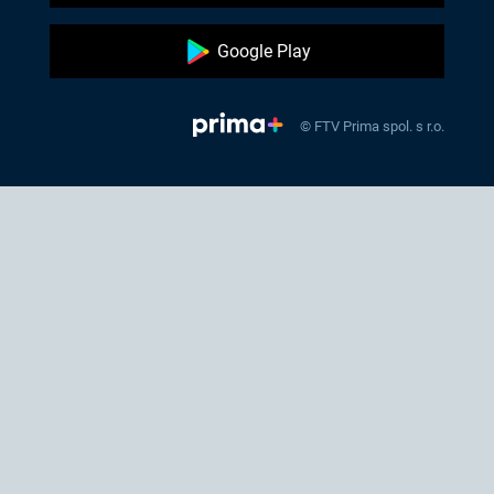
Google Play
© FTV Prima spol. s r.o.