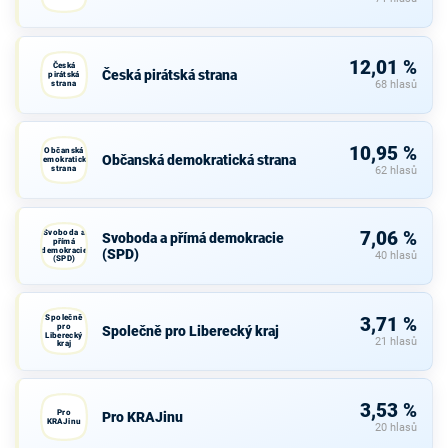
12,01 %
Česká
Česká pirátská strana
pirátská
strana
68 hlasů
10,95 %
Občanská
Občanská demokratická strana
demokratická
strana
62 hlasů
Svoboda a
7,06 %
Svoboda a přímá demokracie
přímá
demokracie
(SPD)
40 hlasů
(SPD)
Společně
3,71 %
pro
Společně pro Liberecký kraj
Liberecký
21 hlasů
kraj
3,53 %
Pro
Pro KRAJinu
KRAJinu
20 hlasů