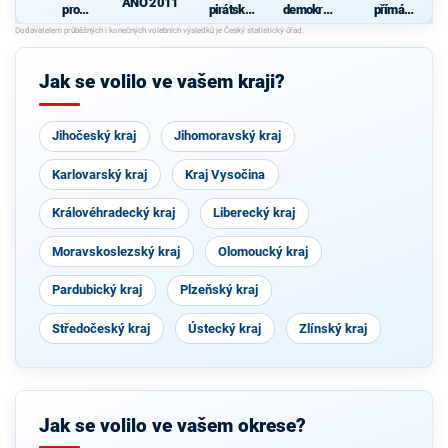
ANO 2011
pro
pirátská
demokrati
přímá
Liberecký
strana
cká strana
demokraci
kraj
e (SPD)
Jak se volilo ve vašem kraji?
Jihočeský kraj
Jihomoravský kraj
Karlovarský kraj
Kraj Vysočina
Královéhradecký kraj
Liberecký kraj
Moravskoslezský kraj
Olomoucký kraj
Pardubický kraj
Plzeňský kraj
Středočeský kraj
Ústecký kraj
Zlínský kraj
Jak se volilo ve vašem okrese?