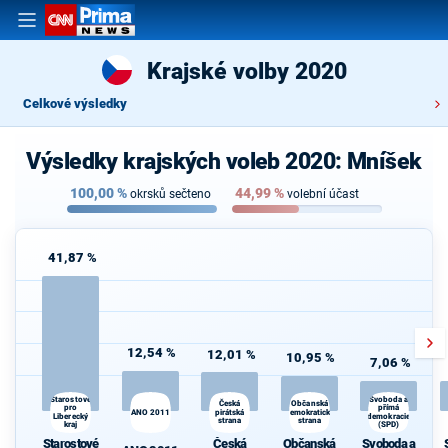
Krajské volby 2020
Celkové výsledky
Výsledky krajských voleb 2020: Mníšek
100,00
%
44,99
%
okrsků sečteno
volební účast
41,87 %
12,54 %
12,01 %
10,95 %
7,06 %
Starostové
Svoboda a
Občanská
Česká
pro
přímá
ANO 2011
pirátská
demokratická
Liberecký
demokracie
strana
strana
kraj
(SPD)
Starostové
Česká
Občanská
Svoboda a