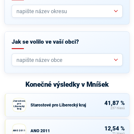
Jak se volilo ve vaší obci?
Konečné výsledky v Mníšek
Starostové
41,87 %
pro
Starostové pro Liberecký kraj
Liberecký
237 hlasů
kraj
12,54 %
ANO 2011
ANO 2011
71 hlasů