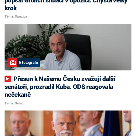
popsal Grolich situaci v opozici. Chystá velký
krok
Téma: Opozice
6 fotografií
Přesun k Našemu Česku zvažují další
senátoři, prozradil Kuba. ODS reagovala
nečekaně
Téma: Senát