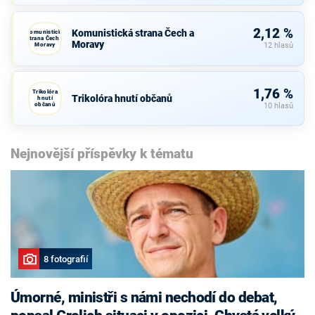
2,12 %
Komunistická strana Čech a
Komunistická
strana Čech a
Moravy
Moravy
12 hlasů
1,76 %
Trikolóra
Trikolóra hnutí občanů
hnutí
občanů
10 hlasů
Nejnovější příspěvky k tématu
8 fotografií
Úmorné, ministři s námi nechodí do debat,