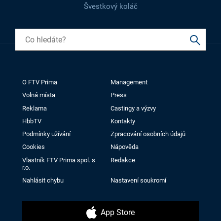
Švestkový koláč
O FTV Prima
Management
Volná místa
Press
Reklama
Castingy a výzvy
HbbTV
Kontakty
Podmínky užívání
Zpracování osobních údajů
Cookies
Nápověda
Vlastník FTV Prima spol. s
Redakce
r.o.
Nahlásit chybu
Nastavení soukromí
App Store