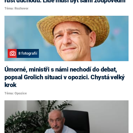
růst důchodů. Lidé musí být sami zodpovědní
Téma: Rozhovor
8 fotografií
Úmorné, ministři s námi nechodí do debat,
popsal Grolich situaci v opozici. Chystá velký
krok
Téma: Opozice