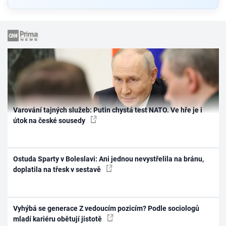
Varování tajných služeb: Putin chystá test NATO. Ve hře je i
útok na české sousedy
Ostuda Sparty v Boleslavi: Ani jednou nevystřelila na bránu,
doplatila na třesk v sestavě
Vyhýbá se generace Z vedoucím pozicím? Podle sociologů
mladí kariéru obětují jistotě