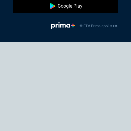
Google Play
© FTV Prima spol. s r.o.