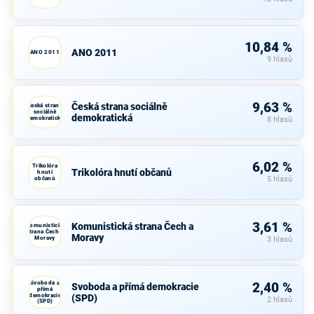
10,84 %
ANO 2011
ANO 2011
9 hlasů
9,63 %
Česká strana sociálně
Česká strana
sociálně
demokratická
demokratická
8 hlasů
6,02 %
Trikolóra
Trikolóra hnutí občanů
hnutí
občanů
5 hlasů
3,61 %
Komunistická strana Čech a
Komunistická
strana Čech a
Moravy
Moravy
3 hlasů
Svoboda a
2,40 %
Svoboda a přímá demokracie
přímá
demokracie
(SPD)
2 hlasů
(SPD)