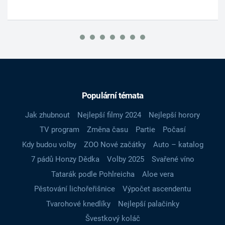
Populární témata
Jak zhubnout
Nejlepší filmy 2024
Nejlepší horory
TV program
Změna času
Partie
Počasí
Kdy budou volby
ZOO Nové začátky
Auto – katalog
7 pádů Honzy Dědka
Volby 2025
Svařené víno
Tatarák podle Pohlreicha
Aloe vera
Pěstování lichořeřišnice
Výpočet ascendentu
Tvarohové knedlíky
Nejlepší palačinky
Švestkový koláč