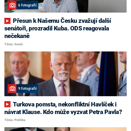
6 fotografií
Přesun k Našemu Česku zvažují další
senátoři, prozradil Kuba. ODS reagovala
nečekaně
Téma: Senát
9 fotografií
Turkova pomsta, nekonfliktní Havlíček i
návrat Klause. Kdo může vyzvat Petra Pavla?
Téma: Politika