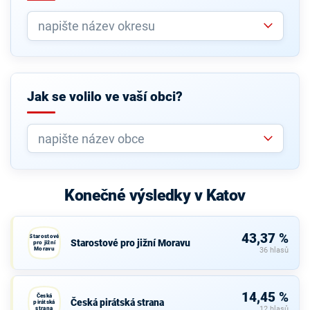
Jak se volilo ve vaší obci?
Konečné výsledky v Katov
43,37 %
Starostové
Starostové pro jižní Moravu
pro jižní
Moravu
36 hlasů
14,45 %
Česká
Česká pirátská strana
pirátská
strana
12 hlasů