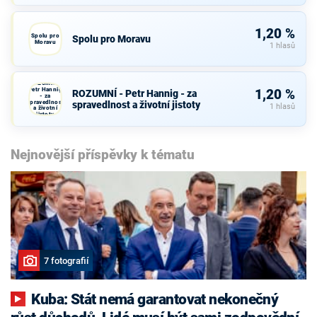
1,20 %
Spolu pro
Spolu pro Moravu
Moravu
1 hlasů
ROZUMNÍ -
Petr Hannig
1,20 %
ROZUMNÍ - Petr Hannig - za
- za
spravedlnost
spravedlnost a životní jistoty
1 hlasů
a životní
jistoty
Nejnovější příspěvky k tématu
7 fotografií
Kuba: Stát nemá garantovat nekonečný