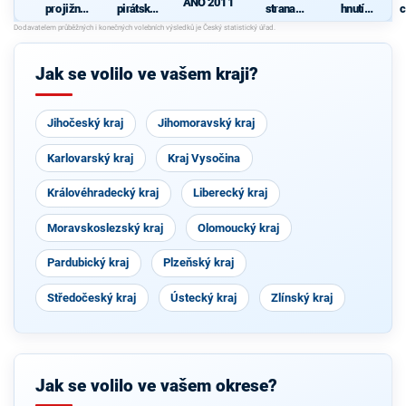
ANO 2011
pro jižní
pirátská
strana
hnutí
c
Moravu
strana
sociálně
občanů
demokrati
cká
Jak se volilo ve vašem kraji?
Jihočeský kraj
Jihomoravský kraj
Karlovarský kraj
Kraj Vysočina
Královéhradecký kraj
Liberecký kraj
Moravskoslezský kraj
Olomoucký kraj
Pardubický kraj
Plzeňský kraj
Středočeský kraj
Ústecký kraj
Zlínský kraj
Jak se volilo ve vašem okrese?