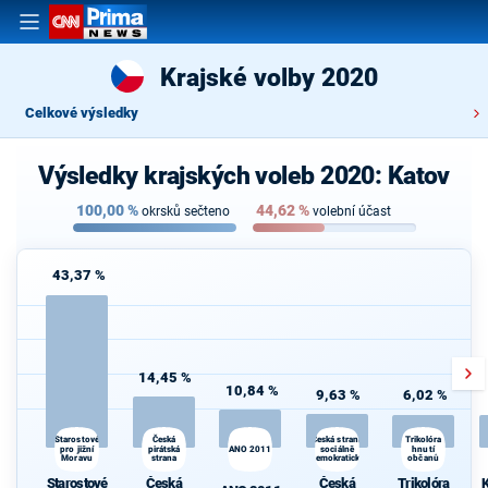
Krajské volby 2020
Celkové výsledky
Výsledky krajských voleb 2020: Katov
100,00
%
44,62
%
okrsků sečteno
volební účast
43,37 %
14,45 %
10,84 %
9,63 %
6,02 %
Česká
Česká strana
K
Starostové
Trikolóra
pro jižní
pirátská
ANO 2011
sociálně
hnutí
s
Moravu
strana
demokratická
občanů
Starostové
Česká
Česká
Trikolóra
K