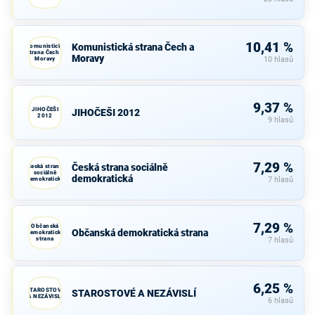
10,41 %
Komunistická strana Čech a
Komunistická
strana Čech a
Moravy
Moravy
10 hlasů
9,37 %
JIHOČEŠI
JIHOČEŠI 2012
2012
9 hlasů
7,29 %
Česká strana sociálně
Česká strana
sociálně
demokratická
demokratická
7 hlasů
7,29 %
Občanská
Občanská demokratická strana
demokratická
strana
7 hlasů
6,25 %
STAROSTOVÉ
STAROSTOVÉ A NEZÁVISLÍ
A NEZÁVISLÍ
6 hlasů