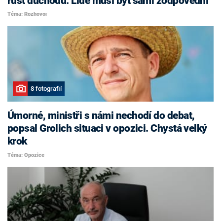
růst důchodů. Lidé musí být sami zodpovědní
Téma: Rozhovor
8 fotografií
Úmorné, ministři s námi nechodí do debat,
popsal Grolich situaci v opozici. Chystá velký
krok
Téma: Opozice