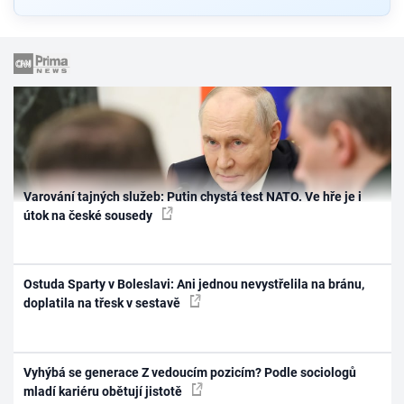
Varování tajných služeb: Putin chystá test NATO. Ve hře je i
útok na české sousedy
Ostuda Sparty v Boleslavi: Ani jednou nevystřelila na bránu,
doplatila na třesk v sestavě
Vyhýbá se generace Z vedoucím pozicím? Podle sociologů
mladí kariéru obětují jistotě