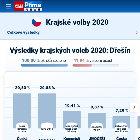
Krajské volby 2020
Celkové výsledky
Výsledky krajských voleb 2020: Dřešín
100,00
%
41,94
%
okrsků sečteno
volební účast
20,83 %
20,83 %
10,41 %
9,37 %
7,29 %
Česká
Komunistická
Česká strana
JIHOČEŠI
pirátská
ANO 2011
strana Čech a
sociálně
d
2012
strana
Moravy
demokratická
Česká
Komunisti
JIHOČEŠI
Česká