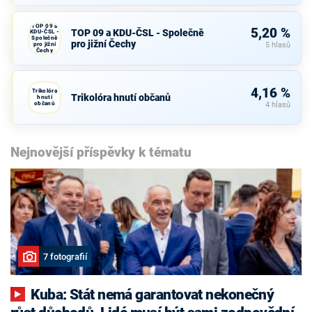
TOP 09 a
5,20 %
TOP 09 a KDU-ČSL - Společně
KDU-ČSL -
Společně
pro jižní Čechy
pro jižní
5 hlasů
Čechy
4,16 %
Trikolóra
Trikolóra hnutí občanů
hnutí
občanů
4 hlasů
Nejnovější příspěvky k tématu
7 fotografií
Kuba: Stát nemá garantovat nekonečný