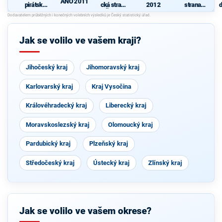
ANO 2011
pirátská
cká strana
2012
strana
d
strana
Čech a
sociálně
c
Moravy
demokrati
cká
Jak se volilo ve vašem kraji?
Jihočeský kraj
Jihomoravský kraj
Karlovarský kraj
Kraj Vysočina
Královéhradecký kraj
Liberecký kraj
Moravskoslezský kraj
Olomoucký kraj
Pardubický kraj
Plzeňský kraj
Středočeský kraj
Ústecký kraj
Zlínský kraj
Jak se volilo ve vašem okrese?