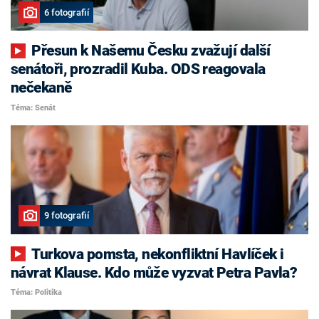
6 fotografií
Přesun k Našemu Česku zvažují další
senátoři, prozradil Kuba. ODS reagovala
nečekaně
Téma: Senát
9 fotografií
Turkova pomsta, nekonfliktní Havlíček i
návrat Klause. Kdo může vyzvat Petra Pavla?
Téma: Politika