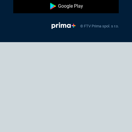
Google Play
© FTV Prima spol. s r.o.