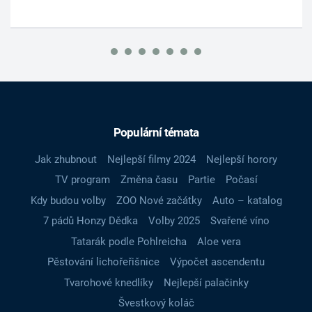
Populární témata
Jak zhubnout
Nejlepší filmy 2024
Nejlepší horory
TV program
Změna času
Partie
Počasí
Kdy budou volby
ZOO Nové začátky
Auto – katalog
7 pádů Honzy Dědka
Volby 2025
Svařené víno
Tatarák podle Pohlreicha
Aloe vera
Pěstování lichořeřišnice
Výpočet ascendentu
Tvarohové knedlíky
Nejlepší palačinky
Švestkový koláč