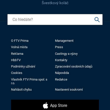
Švestkový koláč
O FTV Prima
Management
Volná místa
Press
Reklama
Castingy a výzvy
HbbTV
Kontakty
Podmínky užívání
Zpracování osobních údajů
Cookies
Nápověda
Vlastník FTV Prima spol. s
Redakce
r.o.
Nahlásit chybu
Nastavení soukromí
App Store