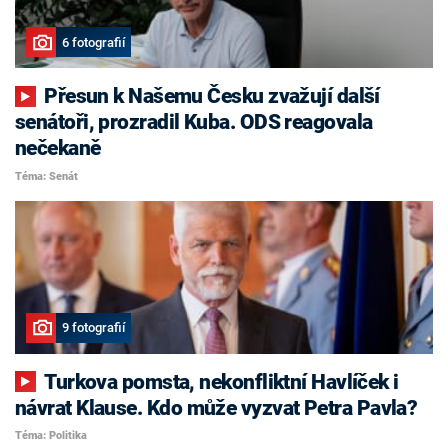
6 fotografií
Přesun k Našemu Česku zvažují další
senátoři, prozradil Kuba. ODS reagovala
nečekaně
Téma: Senát
9 fotografií
Turkova pomsta, nekonfliktní Havlíček i
návrat Klause. Kdo může vyzvat Petra Pavla?
Téma: Politika