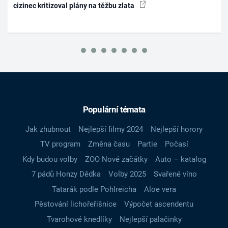
cizinec kritizoval plány na těžbu zlata
Populární témata
Jak zhubnout
Nejlepší filmy 2024
Nejlepší horory
TV program
Změna času
Partie
Počasí
Kdy budou volby
ZOO Nové začátky
Auto – katalog
7 pádů Honzy Dědka
Volby 2025
Svařené víno
Tatarák podle Pohlreicha
Aloe vera
Pěstování lichořeřišnice
Výpočet ascendentu
Tvarohové knedlíky
Nejlepší palačinky