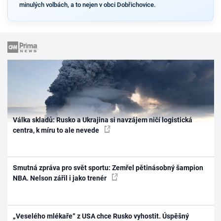
minulých volbách, a to nejen v obci Dobřichovice.
Válka skladů: Rusko a Ukrajina si navzájem ničí logistická
centra, k míru to ale nevede
Smutná zpráva pro svět sportu: Zemřel pětinásobný šampion
NBA. Nelson zářil i jako trenér
„Veselého mlékaře“ z USA chce Rusko vyhostit. Úspěšný