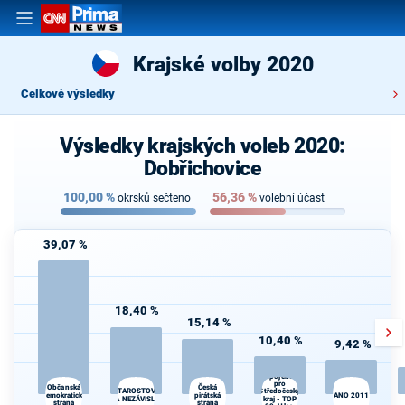
Krajské volby 2020
Celkové výsledky
Výsledky krajských voleb 2020:
Dobřichovice
100,00
%
56,36
%
okrsků sečteno
volební účast
39,07 %
18,40 %
15,14 %
10,40 %
9,42 %
Spojenci
pro
Občanská
Česká
STAROSTOVÉ
Středočeský
demokratická
pirátská
ANO 2011
A NEZÁVISLÍ
kraj - TOP
strana
strana
d