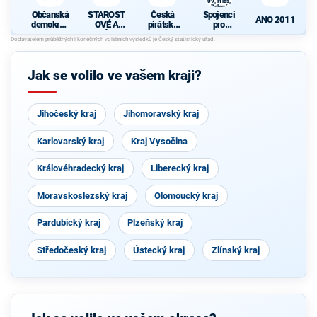
09, Hlas,
Zelení
Občanská
STAROST
Česká
Spojenci
ANO 2011
demokrati
OVÉ A
pirátská
pro
cká strana
NEZÁVISL
strana
Středočes
Í
ký kraj -
d
TOP 09,
Hlas,
Jak se volilo ve vašem kraji?
Zelení
Jihočeský kraj
Jihomoravský kraj
Karlovarský kraj
Kraj Vysočina
Královéhradecký kraj
Liberecký kraj
Moravskoslezský kraj
Olomoucký kraj
Pardubický kraj
Plzeňský kraj
Středočeský kraj
Ústecký kraj
Zlínský kraj