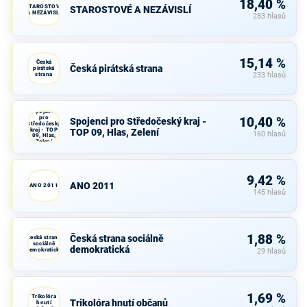
18,40 %
STAROSTOVÉ
STAROSTOVÉ A NEZÁVISLÍ
A NEZÁVISLÍ
283 hlasů
15,14 %
Česká
Česká pirátská strana
pirátská
strana
233 hlasů
Spojenci
pro
10,40 %
Spojenci pro Středočeský kraj -
Středočeský
kraj - TOP
TOP 09, Hlas, Zelení
160 hlasů
09, Hlas,
Zelení
9,42 %
ANO 2011
ANO 2011
145 hlasů
1,88 %
Česká strana sociálně
Česká strana
sociálně
demokratická
demokratická
29 hlasů
1,69 %
Trikolóra
Trikolóra hnutí občanů
hnutí