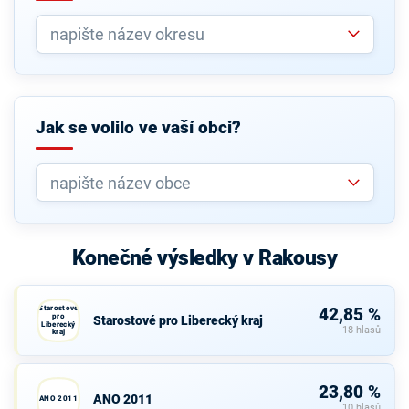
Jak se volilo ve vaší obci?
Konečné výsledky v Rakousy
Starostové
42,85 %
pro
Starostové pro Liberecký kraj
Liberecký
18 hlasů
kraj
23,80 %
ANO 2011
ANO 2011
10 hlasů