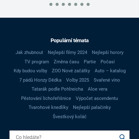
Populární témata
Jak zhubnout
Nejlepší filmy 2024
Nejlepší horory
TV program
Změna času
Partie
Počasí
Kdy budou volby
ZOO Nové začátky
Auto – katalog
7 pádů Honzy Dědka
Volby 2025
Svařené víno
Tatarák podle Pohlreicha
Aloe vera
Pěstování lichořeřišnice
Výpočet ascendentu
Tvarohové knedlíky
Nejlepší palačinky
Švestkový koláč