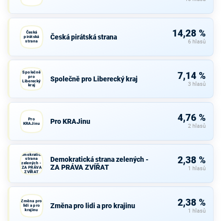
14,28 %
Česká
Česká pirátská strana
pirátská
strana
6 hlasů
Společně
7,14 %
pro
Společně pro Liberecký kraj
Liberecký
3 hlasů
kraj
4,76 %
Pro
Pro KRAJinu
KRAJinu
2 hlasů
Demokratická
2,38 %
Demokratická strana zelených -
strana
zelených -
ZA PRÁVA ZVÍŘAT
ZA PRÁVA
1 hlasů
ZVÍŘAT
2,38 %
Změna pro
Změna pro lidi a pro krajinu
lidi a pro
krajinu
1 hlasů