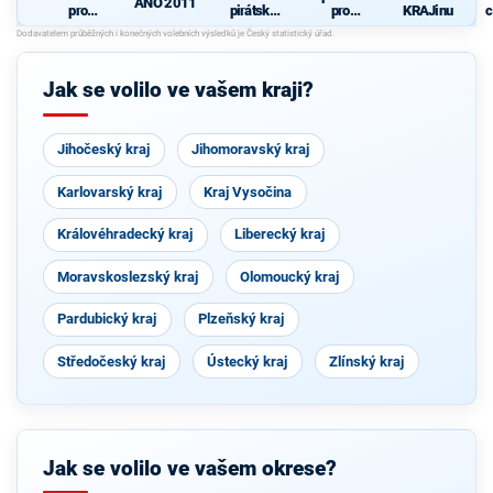
ANO 2011
pro
pirátská
pro
KRAJinu
c
Liberecký
strana
Liberecký
z
kraj
kraj
Jak se volilo ve vašem kraji?
Jihočeský kraj
Jihomoravský kraj
Karlovarský kraj
Kraj Vysočina
Královéhradecký kraj
Liberecký kraj
Moravskoslezský kraj
Olomoucký kraj
Pardubický kraj
Plzeňský kraj
Středočeský kraj
Ústecký kraj
Zlínský kraj
Jak se volilo ve vašem okrese?