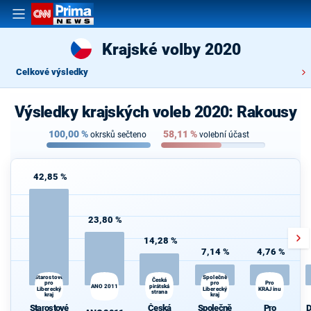
Krajské volby 2020
Celkové výsledky
Výsledky krajských voleb 2020: Rakousy
100,00
%
58,11
%
okrsků sečteno
volební účast
42,85 %
23,80 %
14,28 %
7,14 %
4,76 %
D
Starostové
Společně
Česká
pro
Pro
pro
ANO 2011
pirátská
Liberecký
Liberecký
KRAJinu
strana
kraj
kraj
Starostové
Česká
Společně
Pro
D