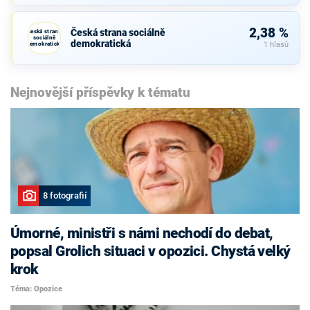
2,38 %
Česká strana sociálně
Česká strana
sociálně
demokratická
demokratická
1 hlasů
Nejnovější příspěvky k tématu
8 fotografií
Úmorné, ministři s námi nechodí do debat,
popsal Grolich situaci v opozici. Chystá velký
krok
Téma: Opozice