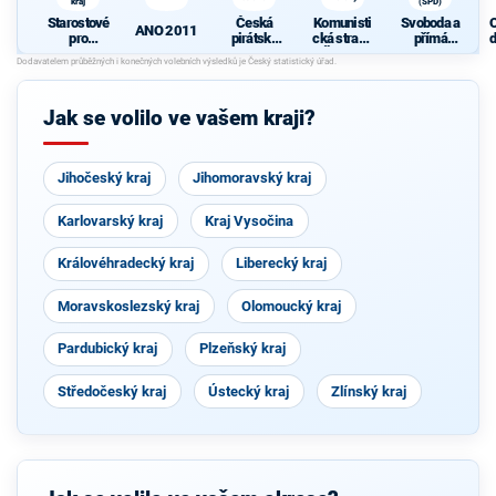
kraj
(SPD)
Starostové
Česká
Komunisti
Svoboda a
ANO 2011
pro
pirátská
cká strana
přímá
d
Liberecký
strana
Čech a
demokraci
c
kraj
Moravy
e (SPD)
Jak se volilo ve vašem kraji?
Jihočeský kraj
Jihomoravský kraj
Karlovarský kraj
Kraj Vysočina
Královéhradecký kraj
Liberecký kraj
Moravskoslezský kraj
Olomoucký kraj
Pardubický kraj
Plzeňský kraj
Středočeský kraj
Ústecký kraj
Zlínský kraj