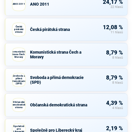
24,17 %
ANO 2011
ANO 2011
22 hlasů
12,08 %
Česká
Česká pirátská strana
pirátská
strana
11 hlasů
8,79 %
Komunistická strana Čech a
Komunistická
strana Čech a
Moravy
Moravy
8 hlasů
Svoboda a
8,79 %
Svoboda a přímá demokracie
přímá
demokracie
(SPD)
8 hlasů
(SPD)
4,39 %
Občanská
Občanská demokratická strana
demokratická
strana
4 hlasů
Společně
2,19 %
pro
Společně pro Liberecký kraj
Liberecký