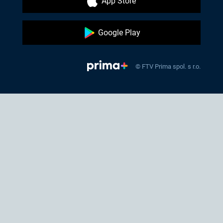
App Store
Google Play
© FTV Prima spol. s r.o.