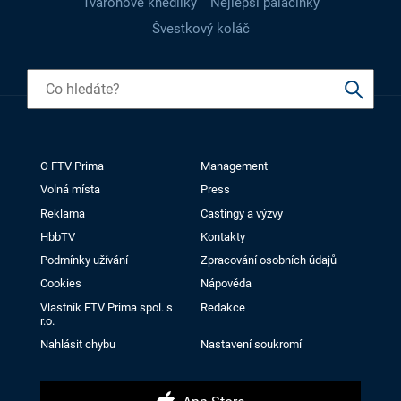
Tvarohové knedlíky
Nejlepší palačinky
Švestkový koláč
O FTV Prima
Management
Volná místa
Press
Reklama
Castingy a výzvy
HbbTV
Kontakty
Podmínky užívání
Zpracování osobních údajů
Cookies
Nápověda
Vlastník FTV Prima spol. s
Redakce
r.o.
Nahlásit chybu
Nastavení soukromí