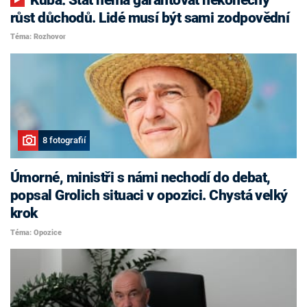
růst důchodů. Lidé musí být sami zodpovědní
Téma: Rozhovor
8 fotografií
Úmorné, ministři s námi nechodí do debat,
popsal Grolich situaci v opozici. Chystá velký
krok
Téma: Opozice