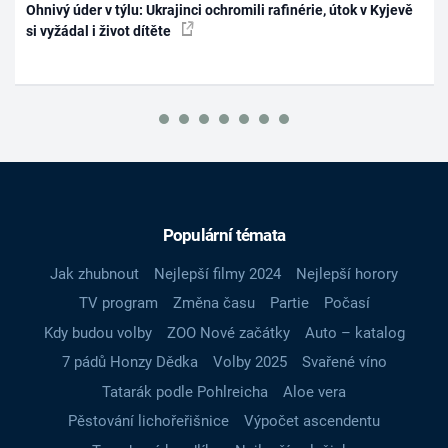
Ohnivý úder v týlu: Ukrajinci ochromili rafinérie, útok v Kyjevě
si vyžádal i život dítěte
Populární témata
Jak zhubnout
Nejlepší filmy 2024
Nejlepší horory
TV program
Změna času
Partie
Počasí
Kdy budou volby
ZOO Nové začátky
Auto – katalog
7 pádů Honzy Dědka
Volby 2025
Svařené víno
Tatarák podle Pohlreicha
Aloe vera
Pěstování lichořeřišnice
Výpočet ascendentu