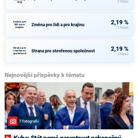
2 hlasů
kraj
2,19 %
Změna pro
Změna pro lidi a pro krajinu
lidi a pro
krajinu
2 hlasů
2,19 %
Strana pro
Strana pro otevřenou společnost
otevřenou
společnost
2 hlasů
Nejnovější příspěvky k tématu
7 fotografií
Kuba: Stát nemá garantovat nekonečný