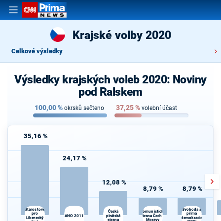
Krajské volby 2020
Celkové výsledky
Výsledky krajských voleb 2020: Noviny
pod Ralskem
100,00
%
37,25
%
okrsků sečteno
volební účast
35,16 %
24,17 %
12,08 %
8,79 %
8,79 %
Starostové
Svoboda a
Komunistická
Česká
pro
přímá
ANO 2011
pirátská
strana Čech a
d
Liberecký
demokracie
strana
Moravy