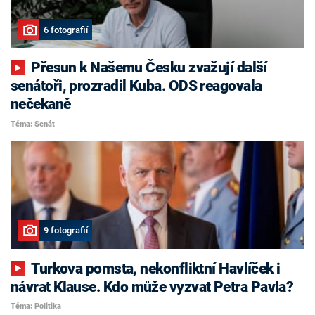
6 fotografií
Přesun k Našemu Česku zvažují další
senátoři, prozradil Kuba. ODS reagovala
nečekaně
Téma: Senát
9 fotografií
Turkova pomsta, nekonfliktní Havlíček i
návrat Klause. Kdo může vyzvat Petra Pavla?
Téma: Politika