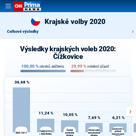
Krajské volby 2020
Celkové výsledky
Výsledky krajských voleb 2020:
Čížkovice
100,00
%
29,99
%
okrsků sečteno
volební účast
36,68 %
11,24 %
10,05 %
7,69 %
6,21 %
Svoboda a
Občanská
K
Česká
přímá
STAROSTOVÉ
pirátská
demokratická
s
ANO 2011
A NEZÁVISLÍ
demokracie
strana
strana