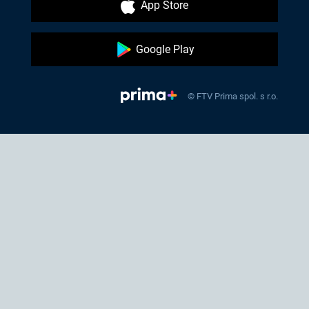
App Store
Google Play
© FTV Prima spol. s r.o.