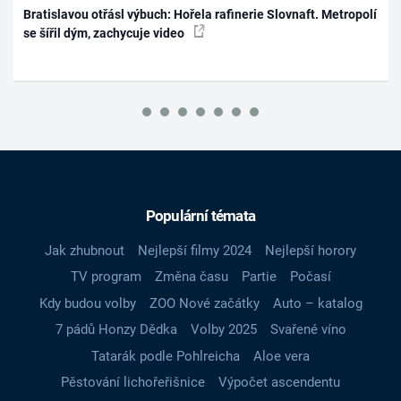
Bratislavou otřásl výbuch: Hořela rafinerie Slovnaft. Metropolí
se šířil dým, zachycuje video
Populární témata
Jak zhubnout
Nejlepší filmy 2024
Nejlepší horory
TV program
Změna času
Partie
Počasí
Kdy budou volby
ZOO Nové začátky
Auto – katalog
7 pádů Honzy Dědka
Volby 2025
Svařené víno
Tatarák podle Pohlreicha
Aloe vera
Pěstování lichořeřišnice
Výpočet ascendentu