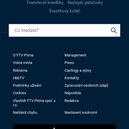
Tvarohové knedlíky
Nejlepší palačinky
Švestkový koláč
O FTV Prima
Management
Volná místa
Press
Reklama
Castingy a výzvy
HbbTV
Kontakty
Podmínky užívání
Zpracování osobních údajů
Cookies
Nápověda
Vlastník FTV Prima spol. s
Redakce
r.o.
Nahlásit chybu
Nastavení soukromí