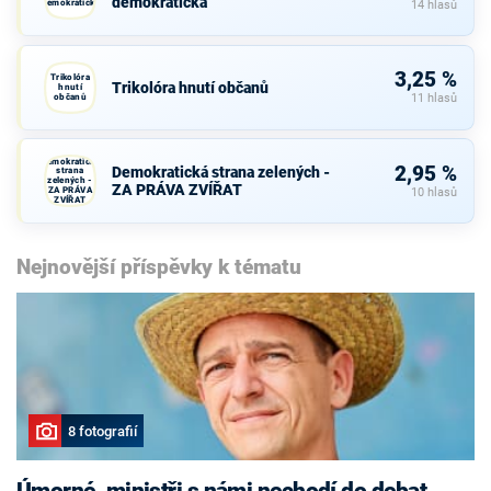
demokratická
demokratická
14 hlasů
3,25 %
Trikolóra
Trikolóra hnutí občanů
hnutí
občanů
11 hlasů
Demokratická
2,95 %
Demokratická strana zelených -
strana
zelených -
ZA PRÁVA ZVÍŘAT
ZA PRÁVA
10 hlasů
ZVÍŘAT
Nejnovější příspěvky k tématu
8 fotografií
Úmorné, ministři s námi nechodí do debat,