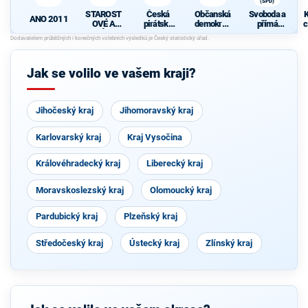
(SPD)
STAROST
Česká
Občanská
Svoboda a
K
ANO 2011
OVÉ A
pirátská
demokrati
přímá
c
NEZÁVISL
strana
cká strana
demokraci
Í
e (SPD)
Jak se volilo ve vašem kraji?
Jihočeský kraj
Jihomoravský kraj
Karlovarský kraj
Kraj Vysočina
Královéhradecký kraj
Liberecký kraj
Moravskoslezský kraj
Olomoucký kraj
Pardubický kraj
Plzeňský kraj
Středočeský kraj
Ústecký kraj
Zlínský kraj