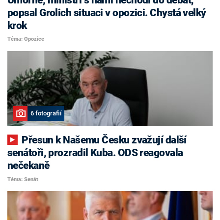
popsal Grolich situaci v opozici. Chystá velký
krok
Téma: Opozice
6 fotografií
Přesun k Našemu Česku zvažují další
senátoři, prozradil Kuba. ODS reagovala
nečekaně
Téma: Senát