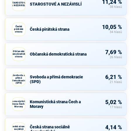
11,24 %
STAROSTOVÉ
STAROSTOVÉ A NEZÁVISLÍ
A NEZÁVISLÍ
38 hlasů
10,05 %
Česká
Česká pirátská strana
pirátská
strana
34 hlasů
7,69 %
Občanská
Občanská demokratická strana
demokratická
strana
26 hlasů
Svoboda a
6,21 %
Svoboda a přímá demokracie
přímá
demokracie
(SPD)
21 hlasů
(SPD)
5,02 %
Komunistická strana Čech a
Komunistická
strana Čech a
Moravy
Moravy
17 hlasů
4,14 %
Česká strana sociálně
Česká strana
sociálně