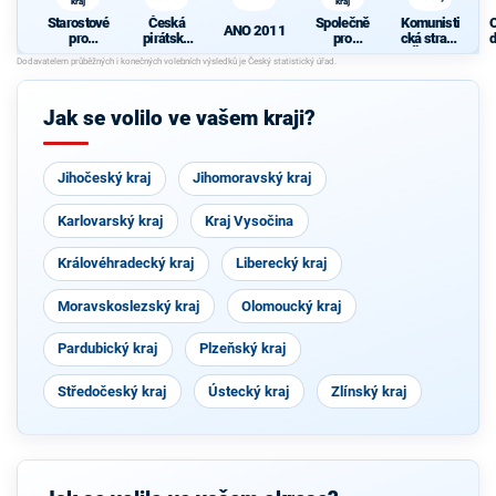
kraj
kraj
Starostové
Česká
Společně
Komunisti
ANO 2011
pro
pirátská
pro
cká strana
d
Liberecký
strana
Liberecký
Čech a
c
kraj
kraj
Moravy
Jak se volilo ve vašem kraji?
Jihočeský kraj
Jihomoravský kraj
Karlovarský kraj
Kraj Vysočina
Královéhradecký kraj
Liberecký kraj
Moravskoslezský kraj
Olomoucký kraj
Pardubický kraj
Plzeňský kraj
Středočeský kraj
Ústecký kraj
Zlínský kraj