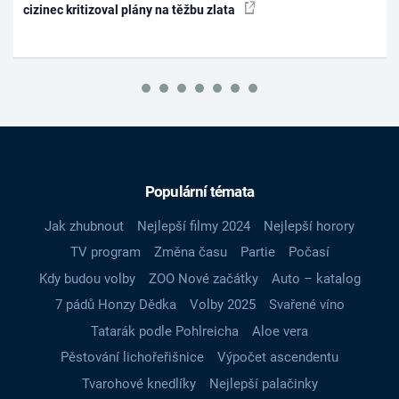
cizinec kritizoval plány na těžbu zlata
Populární témata
Jak zhubnout
Nejlepší filmy 2024
Nejlepší horory
TV program
Změna času
Partie
Počasí
Kdy budou volby
ZOO Nové začátky
Auto – katalog
7 pádů Honzy Dědka
Volby 2025
Svařené víno
Tatarák podle Pohlreicha
Aloe vera
Pěstování lichořeřišnice
Výpočet ascendentu
Tvarohové knedlíky
Nejlepší palačinky