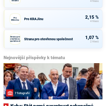
občanů
4 hlasů
2,15 %
Pro
Pro KRAJinu
KRAJinu
4 hlasů
1,07 %
Strana pro
Strana pro otevřenou společnost
otevřenou
společnost
2 hlasů
Nejnovější příspěvky k tématu
7 fotografií
Kuba: Stát nemá garantovat nekonečný