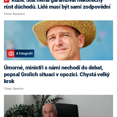
růst důchodů. Lidé musí být sami zodpovědní
Téma: Rozhovor
8 fotografií
Úmorné, ministři s námi nechodí do debat,
popsal Grolich situaci v opozici. Chystá velký
krok
Téma: Opozice