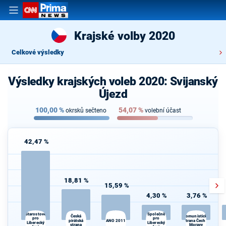
Krajské volby 2020
Celkové výsledky
Výsledky krajských voleb 2020: Svijanský
Újezd
100,00
%
54,07
%
okrsků sečteno
volební účast
42,47 %
18,81 %
15,59 %
4,30 %
3,76 %
Starostové
Společně
Česká
Komunistická
pro
pro
pirátská
ANO 2011
strana Čech a
d
Liberecký
Liberecký
strana
Moravy