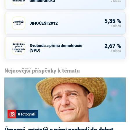
demokratická
demokratická
7 hlasů
5,35 %
JIHOČEŠI
JIHOČEŠI 2012
2012
6 hlasů
Svoboda a
2,67 %
Svoboda a přímá demokracie
přímá
demokracie
(SPD)
3 hlasů
(SPD)
Nejnovější příspěvky k tématu
8 fotografií
Úmorné, ministři s námi nechodí do debat,