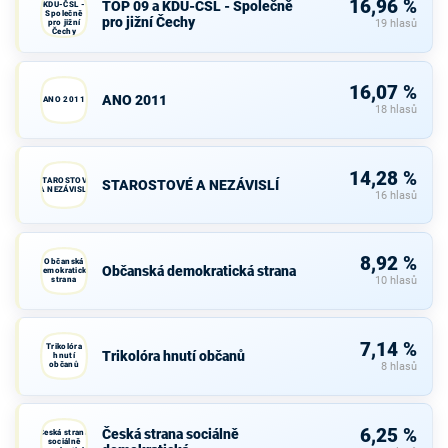
16,96 %
TOP 09 a KDU-ČSL - Společně
KDU-ČSL -
Společně
pro jižní Čechy
pro jižní
19 hlasů
Čechy
16,07 %
ANO 2011
ANO 2011
18 hlasů
14,28 %
STAROSTOVÉ
STAROSTOVÉ A NEZÁVISLÍ
A NEZÁVISLÍ
16 hlasů
8,92 %
Občanská
Občanská demokratická strana
demokratická
strana
10 hlasů
7,14 %
Trikolóra
Trikolóra hnutí občanů
hnutí
občanů
8 hlasů
6,25 %
Česká strana sociálně
Česká strana
sociálně