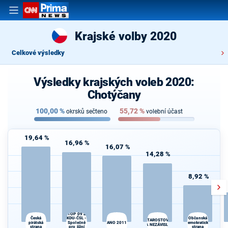
Krajské volby 2020
Celkové výsledky
Výsledky krajských voleb 2020:
Chotýčany
100,00
%
55,72
%
okrsků sečteno
volební účast
19,64 %
16,96 %
16,07 %
14,28 %
8,92 %
TOP 09 a
KDU-ČSL -
Česká
Občanská
STAROSTOVÉ
pirátská
Společně
ANO 2011
demokratická
A NEZÁVISLÍ
strana
pro jižní
strana