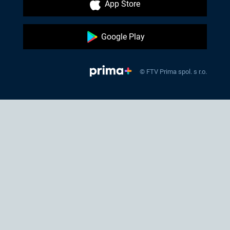
App Store
Google Play
© FTV Prima spol. s r.o.