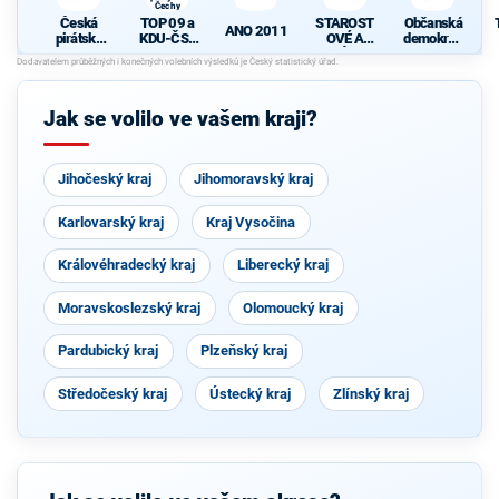
Čechy
Česká
TOP 09 a
STAROST
Občanská
ANO 2011
pirátská
KDU-ČSL
OVÉ A
demokrati
strana
- Společně
NEZÁVISL
cká strana
pro jižní
Í
Čechy
Jak se volilo ve vašem kraji?
Jihočeský kraj
Jihomoravský kraj
Karlovarský kraj
Kraj Vysočina
Královéhradecký kraj
Liberecký kraj
Moravskoslezský kraj
Olomoucký kraj
Pardubický kraj
Plzeňský kraj
Středočeský kraj
Ústecký kraj
Zlínský kraj