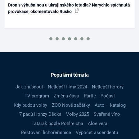
Dron s výbušninou u ukrajinského letadla? Narychlo spíchnutá
provokace, okomentovalo Rusko
Populární témata
Jak zhubnout
Nejlepší filmy 2024
Nejlepší horory
TV program
Změna času
Partie
Počasí
Kdy budou volby
ZOO Nové začátky
Auto – katalog
7 pádů Honzy Dědka
Volby 2025
Svařené víno
Tatarák podle Pohlreicha
Aloe vera
Pěstování lichořeřišnice
Výpočet ascendentu