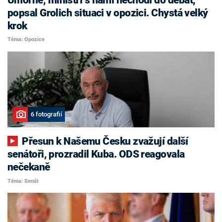
popsal Grolich situaci v opozici. Chystá velký
krok
Téma: Opozice
6 fotografií
Přesun k Našemu Česku zvažují další
senátoři, prozradil Kuba. ODS reagovala
nečekaně
Téma: Senát