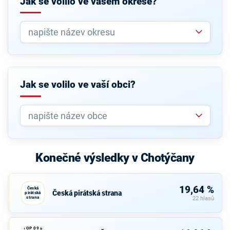
Jak se volilo ve vašem okrese?
Jak se volilo ve vaší obci?
Konečné výsledky v Chotýčany
19,64 %
Česká
Česká pirátská strana
pirátská
strana
22 hlasů
TOP 09 a