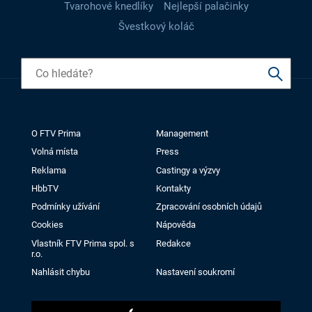
Tvarohové knedlíky
Nejlepší palačinky
Švestkový koláč
O FTV Prima
Management
Volná místa
Press
Reklama
Castingy a výzvy
HbbTV
Kontakty
Podmínky užívání
Zpracování osobních údajů
Cookies
Nápověda
Vlastník FTV Prima spol. s
Redakce
r.o.
Nahlásit chybu
Nastavení soukromí