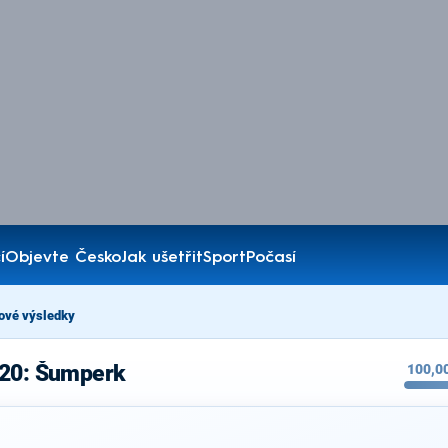
í
Objevte Česko
Jak ušetřit
Sport
Počasí
ové výsledky
020: Šumperk
100,0