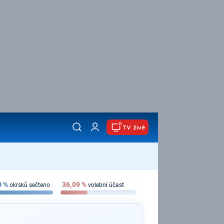
TV živě
0
%
36,09
%
okrsků sečteno
volební účast