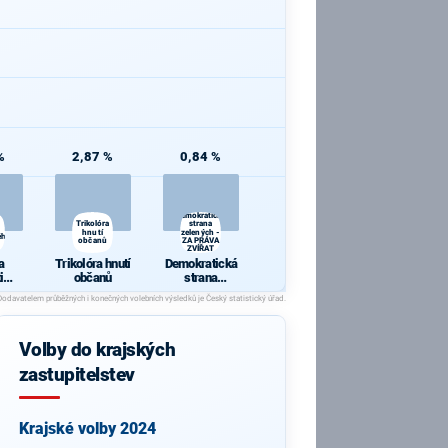
%
2,87 %
0,84 %
Demokratická
Trikolóra
strana
hnutí
zelených -
ého
občanů
ZA PRÁVA
ZVÍŘAT
a
Trikolóra hnutí
Demokratická
i
občanů
strana
kého
zelených - ZA
PRÁVA
ZVÍŘAT
Volby do krajských
zastupitelstev
Krajské volby 2024