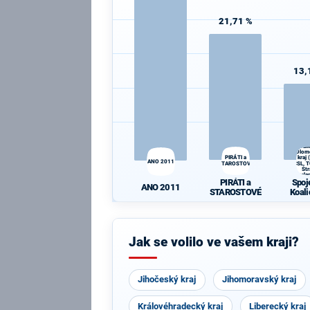
21,71 %
13,
Spoj
Koali
Olom
PIRÁTI a
kraj
ANO 2011
STAROSTOVÉ
ČSL, 
St
zele
PIRÁTI a
Spoj
ProOl
ANO 2011
STAROSTOVÉ
Koali
Olom
kraj
ČSL, 
St
Jak se volilo ve vašem kraji?
zele
ProOl
Jihočeský kraj
Jihomoravský kraj
Královéhradecký kraj
Liberecký kraj