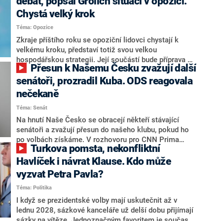
debat, popsal Grolich situaci v opozici.
Chystá velký krok
Téma: Opozice
Zkraje příštího roku se opoziční lidovci chystají k
velkému kroku, představí totiž svou velkou
hospodářskou strategii. Její součástí bude příprava na
Přesun k Našemu Česku zvažují další
stárnutí populace, řekl ve středu na setkání s novináři
nový předseda lidovců Jan Grolich. Ten zároveň v
senátoři, prozradil Kuba. ODS reagovala
senátních volbách kandiduje ve Vyškově. Popsal i
nečekaně
aktivitu opozice, o níž vládní strany nebo političtí
Téma: Senát
komentátoři mluví jako o slabé a v defenzivě. „Je to
úmorná práce upozorňovat na chyby vlády. Ministři s
Na hnutí Naše Česko se obracejí někteří stávající
námi navíc nechodí do debat. Chceme ale ukazovat
senátoři a zvažují přesun do našeho klubu, pokud ho
svoje témata,“ odpověděl Grolich na dotaz CNN Prima
po volbách získáme. V rozhovoru pro CNN Prima
Turkova pomsta, nekonfliktní
NEWS.
NEWS to řekl zakladatel hnutí a jihočeský hejtman
Martin Kuba. Konkrétní nebyl, ale získat by takto mohl
Havlíček i návrat Klause. Kdo může
například senátora Zdeňka Hrabu, který je dnes
vyzvat Petra Pavla?
součástí klubu ODS a TOP 09. Hraba to na dotaz
Téma: Politika
redakce nevyloučil. Předseda klubu senátorů ODS
Zdeněk Nytra redakci řekl, že počítá s odchodem
I když se prezidentské volby mají uskutečnit až v
některých senátorů z klubu a že Naše Česko není
lednu 2028, sázkové kanceláře už delší dobu přijímají
nepřítel, ale soupeř.
sázky na vítěze. Jednoznačným favoritem je současná