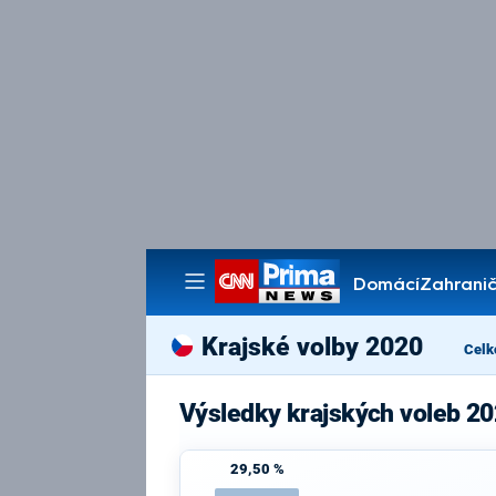
Domácí
Zahranič
Pořady
Krajské volby 2020
Celk
Výsledky krajských voleb 2
29,50 %