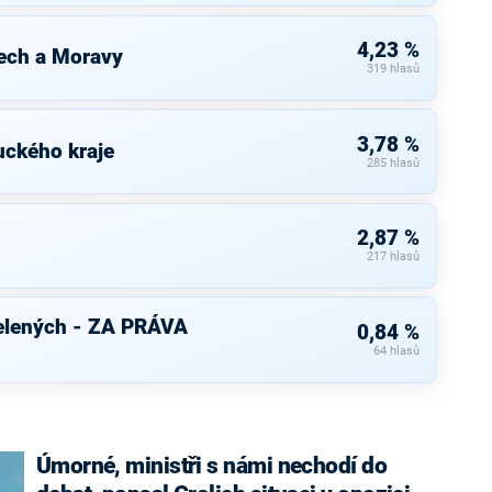
4,23 %
ech a Moravy
319 hlasů
3,78 %
uckého kraje
285 hlasů
2,87 %
217 hlasů
elených - ZA PRÁVA
0,84 %
64 hlasů
Úmorné, ministři s námi nechodí do