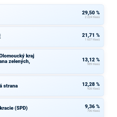
29,50 %
2 224 hlasů
21,71 %
É
1 637 hlasů
 Olomoucký kraj
13,12 %
ana zelených,
989 hlasů
12,28 %
á strana
926 hlasů
9,36 %
kracie (SPD)
706 hlasů