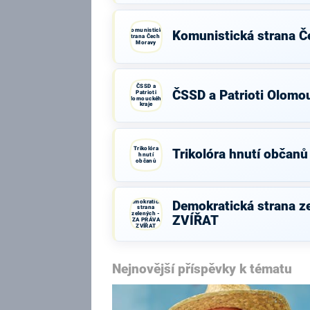
Komunistická
Komunistická strana Č
strana Čech a
Moravy
ČSSD a
ČSSD a Patrioti Olomo
Patrioti
Olomouckého
kraje
Trikolóra
Trikolóra hnutí občanů
hnutí
občanů
Demokratická
Demokratická strana z
strana
zelených -
ZVÍŘAT
ZA PRÁVA
ZVÍŘAT
Nejnovější příspěvky k tématu