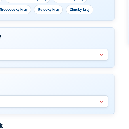
Středočeský kraj
Ústecký kraj
Zlínský kraj
?
k