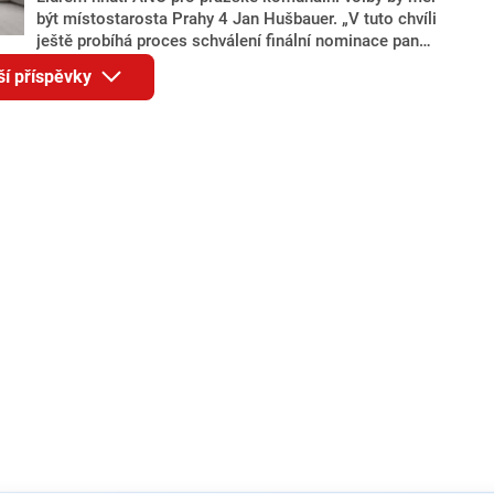
být místostarosta Prahy 4 Jan Hušbauer. „V tuto chvíli
ještě probíhá proces schválení finální nominace pana
Jana Hušbauera Výborem hnutí ANO,“ uvedl pro
ší příspěvky
redakci místopředseda pražského ANO Martin
Benkovič. O Hušbauerovi se spekulovalo jako o
náhradníkovi v čele pražské kandidátky poté, co
rezignoval po sérii nejasností v majetkových
přiznáních a pořizování bytů Ondřej Prokop. Zároveň
ale stále není jasné, kdo bude za ANO kandidovat ve
dvou ze tří pražských obvodů do horní komory
parlamentu. ANO má v Praze dlouhodobě horší
výsledky než ve zbytku republiky.