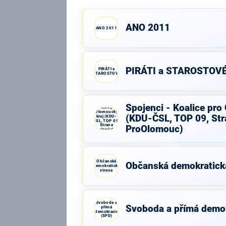
ANO 2011
ANO 2011
PIRÁTI a STAROSTOV
PIRÁTI a
STAROSTOVÉ
Spojenci -
Spojenci - Koalice pro
Koalice pro
Olomoucký
(KDU-ČSL, TOP 09, Str
kraj (KDU-
ČSL, TOP 09,
Strana
ProOlomouc)
zelených,
ProOlomouc)
Občanská
Občanská demokratick
demokratická
strana
Svoboda a
Svoboda a přímá demo
přímá
demokracie
(SPD)