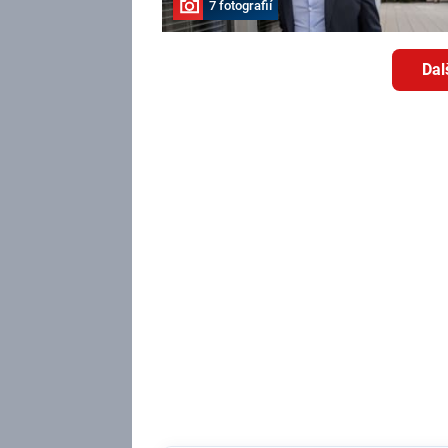
7 fotografií
Dal