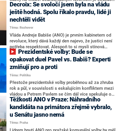
Decroix: Se svoločí jsem byla na vládu
hlava státu Petr Pavel. Daleko za ním pak bookmakeři
zmiňují dva výrazné politiky ANO, tedy premiéra
ještě hodná. Spolu říkalo pravdu, lidé ji
Andreje Babiše a ministra průmyslu Karla Havlíčka.
nechtěli vidět
Oblíbeným tipem samotných sázkařů je poslanec za
Téma: Rozhovor
Motoristy Filip Turek. Politolog Jan Kubáček nicméně
o případné kandidatuře kohokoliv ze zmíněné trojice
Vláda Andreje Babiše (ANO) je prvním kabinetem od
značně pochybuje. Podle něj současná koalice dosud
revoluce, který dává každý den najevo, že justici není
nemá osobu, která by Pavlovi mohla konkurovat.
potřeba respektovat. Alespoň to si myslí stínová
Prezidentské volby: Bude se
ministryně spravedlnosti ODS Eva Decroix. V
rozhovoru pro CNN Prima NEWS si nebrala servítky
opakovat duel Pavel vs. Babiš? Experti
ohledně politického výkonu svého nástupce Jeronýma
zmiňují pro a proti
Tejce (za ANO) či vládní zmocněnkyně pro lidská
Téma: Politika
práva Taťány Malé (ANO). Označením „svoloč“ na
adresu vlády prý byla ještě hodná. Decroix se také
Přestože prezidentské volby proběhnou až za zhruba
vrátila k volební porážce koalice Spolu či promluvila o
rok a půl, v souvislosti s eskalujícím konfliktem mezi
hnutí Naše Česko Martina Kuby.
vládou a Petrem Pavlem se čím dál více spekuluje o
Těžkosti ANO v Praze: Náhradního
tom, koho by do bitvy o Hrad mohla vyslat současná
koalice. Někteří političtí komentátoři znovu vytahují
kandidáta na primátora zřejmě vybralo,
jméno premiéra Andreje Babiše (ANO). Jak moc je
u Senátu jasno nemá
pravděpodobné, že se v prezidentských volbách 2028
Téma: Praha
bude znovu opakovat souboj z roku 2023?
Lídrem hnutí ANO pro pražské komunální volby by měl