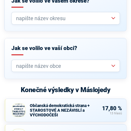
Jak se volilo ve vašem okrese?
Jak se volilo ve vaší obci?
Konečné výsledky v Máslojedy
Občanská
Občanská demokratická strana +
demokratická
17,80 %
strana +
STAROSTOVÉ A NEZÁVISLÍ a
STAROSTOVÉ
13 hlasů
A NEZÁVISLÍ a
VÝCHODOČEŠI
VÝCHODOČEŠI