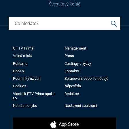
Švestkový koláč
O FTV Prima
Management
Volná místa
Press
Reklama
Castingy a výzvy
HbbTV
Kontakty
Podmínky užívání
Zpracování osobních údajů
Cookies
Nápověda
Vlastník FTV Prima spol. s
Redakce
r.o.
Nahlásit chybu
Nastavení soukromí
App Store