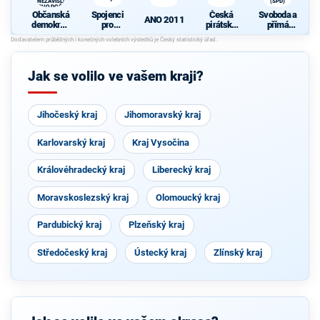
A NEZÁVISLÍ a
(SPD)
VÝCHODOČEŠI
Občanská
Spojenci
Česká
Svoboda a
ANO 2011
demokrati
pro
pirátská
přímá
cká strana
Královéhra
strana
demokraci
K
+
decký kraj
e (SPD)
d
STAROST
OVÉ A
Jak se volilo ve vašem kraji?
NEZÁVISL
Í a
N
VÝCHODO
ČEŠI
Jihočeský kraj
Jihomoravský kraj
Karlovarský kraj
Kraj Vysočina
Královéhradecký kraj
Liberecký kraj
Moravskoslezský kraj
Olomoucký kraj
Pardubický kraj
Plzeňský kraj
Středočeský kraj
Ústecký kraj
Zlínský kraj