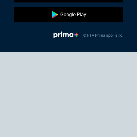
Google Play
© FTV Prima spol. s r.o.