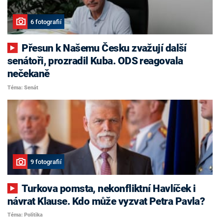
6 fotografií
Přesun k Našemu Česku zvažují další
senátoři, prozradil Kuba. ODS reagovala
nečekaně
Téma: Senát
9 fotografií
Turkova pomsta, nekonfliktní Havlíček i
návrat Klause. Kdo může vyzvat Petra Pavla?
Téma: Politika