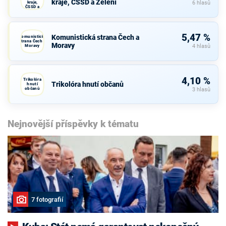
kraje, ČSSD a Zelení
kraje,
6 hlasů
ČSSD a
Zelení
5,47 %
Komunistická strana Čech a
Komunistická
strana Čech a
Moravy
Moravy
4 hlasů
4,10 %
Trikolóra
Trikolóra hnutí občanů
hnutí
občanů
3 hlasů
Nejnovější příspěvky k tématu
7 fotografií