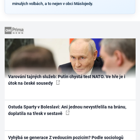
minulých volbách, a to nejen v obci Máslojedy.
Varování tajných služeb: Putin chystá test NATO. Ve hře je i
útok na české sousedy
Ostuda Sparty v Boleslavi: Ani jednou nevystřelila na bránu,
doplatila na třesk v sestavě
Vyhýbá se generace Z vedoucím pozicím? Podle sociologů