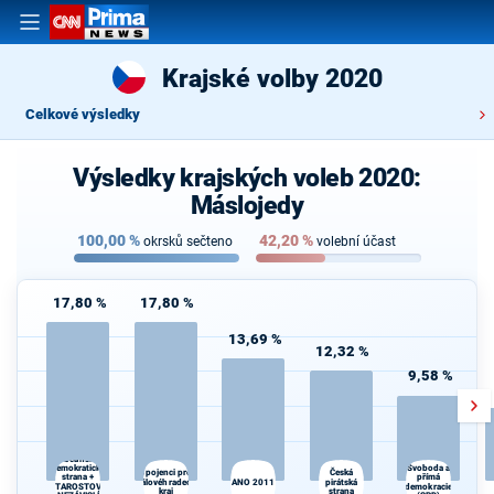
Krajské volby 2020
Celkové výsledky
Výsledky krajských voleb 2020:
Máslojedy
100,00
%
42,20
%
okrsků sečteno
volební účast
17,80 %
17,80 %
13,69 %
12,32 %
9,58 %
Občanská
demokratická
Svoboda a
Spojenci pro
Česká
Kr
strana +
přímá
Královéhradecký
ANO 2011
pirátská
kr
STAROSTOVÉ
demokracie
kraj
strana