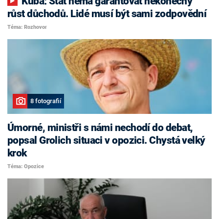
Kuba: Stát nemá garantovat nekonečný
růst důchodů. Lidé musí být sami zodpovědní
Téma: Rozhovor
8 fotografií
Úmorné, ministři s námi nechodí do debat,
popsal Grolich situaci v opozici. Chystá velký
krok
Téma: Opozice