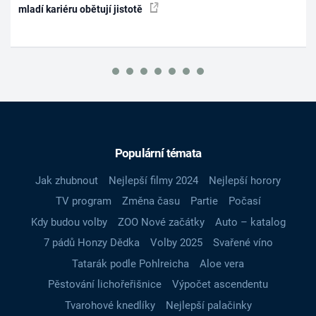
mladí kariéru obětují jistotě
Populární témata
Jak zhubnout
Nejlepší filmy 2024
Nejlepší horory
TV program
Změna času
Partie
Počasí
Kdy budou volby
ZOO Nové začátky
Auto – katalog
7 pádů Honzy Dědka
Volby 2025
Svařené víno
Tatarák podle Pohlreicha
Aloe vera
Pěstování lichořeřišnice
Výpočet ascendentu
Tvarohové knedlíky
Nejlepší palačinky