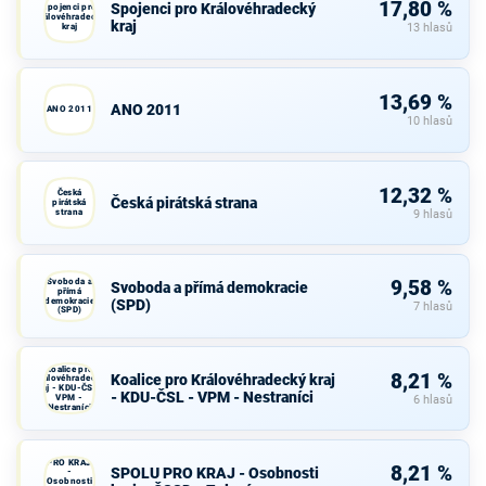
17,80 %
Spojenci pro Královéhradecký
Spojenci pro
Královéhradecký
kraj
kraj
13 hlasů
13,69 %
ANO 2011
ANO 2011
10 hlasů
12,32 %
Česká
Česká pirátská strana
pirátská
strana
9 hlasů
Svoboda a
9,58 %
Svoboda a přímá demokracie
přímá
demokracie
(SPD)
7 hlasů
(SPD)
Koalice pro
8,21 %
Koalice pro Královéhradecký kraj
Královéhradecký
kraj - KDU-ČSL -
- KDU-ČSL - VPM - Nestraníci
VPM -
6 hlasů
Nestraníci
SPOLU
PRO KRAJ
8,21 %
SPOLU PRO KRAJ - Osobnosti
-
Osobnosti