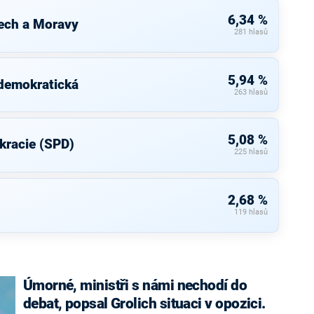
6,34 %
ech a Moravy
281 hlasů
5,94 %
 demokratická
263 hlasů
5,08 %
kracie (SPD)
225 hlasů
2,68 %
119 hlasů
Úmorné, ministři s námi nechodí do
debat, popsal Grolich situaci v opozici.