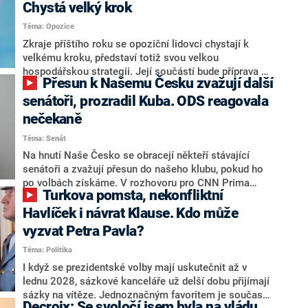
Chystá velký krok
Téma: Opozice
Zkraje příštího roku se opoziční lidovci chystají k
velkému kroku, představí totiž svou velkou
hospodářskou strategii. Její součástí bude příprava na
Přesun k Našemu Česku zvažují další
stárnutí populace, řekl ve středu na setkání s novináři
nový předseda lidovců Jan Grolich. Ten zároveň v
senátoři, prozradil Kuba. ODS reagovala
senátních volbách kandiduje ve Vyškově. Popsal i
nečekaně
aktivitu opozice, o níž vládní strany nebo političtí
Téma: Senát
komentátoři mluví jako o slabé a v defenzivě. „Je to
úmorná práce upozorňovat na chyby vlády. Ministři s
Na hnutí Naše Česko se obracejí někteří stávající
námi navíc nechodí do debat. Chceme ale ukazovat
senátoři a zvažují přesun do našeho klubu, pokud ho
svoje témata,“ odpověděl Grolich na dotaz CNN Prima
po volbách získáme. V rozhovoru pro CNN Prima
Turkova pomsta, nekonfliktní
NEWS.
NEWS to řekl zakladatel hnutí a jihočeský hejtman
Martin Kuba. Konkrétní nebyl, ale získat by takto mohl
Havlíček i návrat Klause. Kdo může
například senátora Zdeňka Hrabu, který je dnes
vyzvat Petra Pavla?
součástí klubu ODS a TOP 09. Hraba to na dotaz
Téma: Politika
redakce nevyloučil. Předseda klubu senátorů ODS
Zdeněk Nytra redakci řekl, že počítá s odchodem
I když se prezidentské volby mají uskutečnit až v
některých senátorů z klubu a že Naše Česko není
lednu 2028, sázkové kanceláře už delší dobu přijímají
nepřítel, ale soupeř.
sázky na vítěze. Jednoznačným favoritem je současná
Decroix: Se svoločí jsem byla na vládu