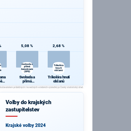
%
5,08 %
2,68 %
Svoboda a
ana
Trikolóra
přímá
hnutí
demokracie
cká
občanů
(SPD)
rana
Svoboda a
Trikolóra hnutí
ně
přímá
občanů
ická
demokracie
(SPD)
Volby do krajských
zastupitelstev
Krajské volby 2024