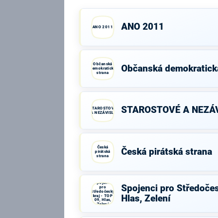
ANO 2011
ANO 2011
Občanská
Občanská demokratick
demokratická
strana
STAROSTOVÉ A NEZÁV
STAROSTOVÉ
A NEZÁVISLÍ
Česká
Česká pirátská strana
pirátská
strana
Spojenci
Spojenci pro Středočes
pro
Středočeský
kraj - TOP
Hlas, Zelení
09, Hlas,
Zelení