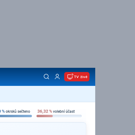
TV živě
0
%
36,32
%
okrsků sečteno
volební účast