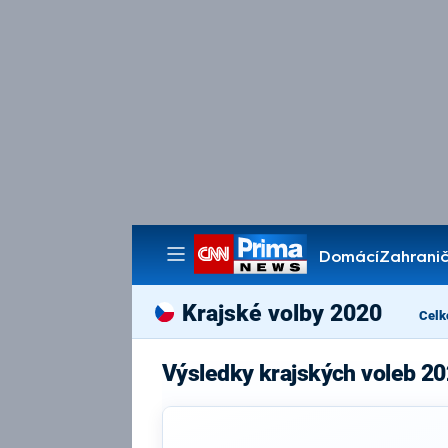
Domácí
Zahranič
Pořady
Krajské volby 2020
Celk
Výsledky krajských voleb 2