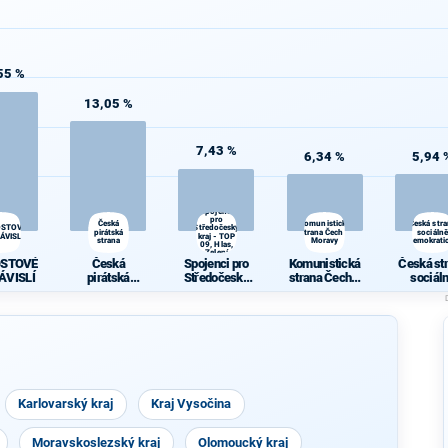
55 %
13,05 %
7,43 %
6,34 %
5,94 
Spojenci
pro
Česká
Komunistická
Česká str
OSTOVÉ
Středočeský
pirátská
strana Čech a
sociálně
ÁVISLÍ
kraj - TOP
strana
Moravy
demokrati
09, Hlas,
Zelení
OSTOVÉ
Česká
Spojenci pro
Komunistická
Česká st
ÁVISLÍ
pirátská
Středočeský
strana Čech a
sociál
strana
kraj - TOP 09,
Moravy
demokrat
Hlas, Zelení
Karlovarský kraj
Kraj Vysočina
Moravskoslezský kraj
Olomoucký kraj