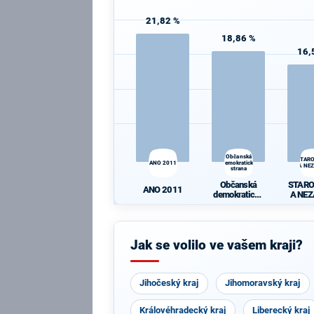
21,82 %
18,86 %
16,
Občanská
STAR
ANO 2011
demokratická
A NEZ
strana
Občanská
STAR
ANO 2011
demokratická
A NEZ
strana
Jak se volilo ve vašem kraji?
Jihočeský kraj
Jihomoravský kraj
Královéhradecký kraj
Liberecký kraj