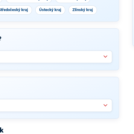
Středočeský kraj
Ústecký kraj
Zlínský kraj
?
ík