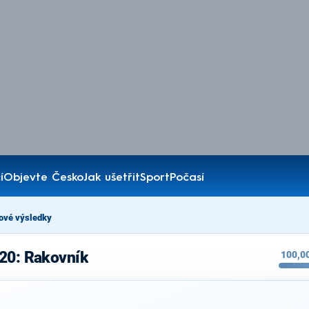
í
Objevte Česko
Jak ušetřit
Sport
Počasí
ové výsledky
020: Rakovník
100,0