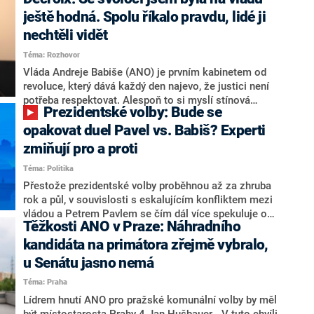
hlava státu Petr Pavel. Daleko za ním pak bookmakeři
zmiňují dva výrazné politiky ANO, tedy premiéra
ještě hodná. Spolu říkalo pravdu, lidé ji
Andreje Babiše a ministra průmyslu Karla Havlíčka.
nechtěli vidět
Oblíbeným tipem samotných sázkařů je poslanec za
Téma: Rozhovor
Motoristy Filip Turek. Politolog Jan Kubáček nicméně
o případné kandidatuře kohokoliv ze zmíněné trojice
Vláda Andreje Babiše (ANO) je prvním kabinetem od
značně pochybuje. Podle něj současná koalice dosud
revoluce, který dává každý den najevo, že justici není
nemá osobu, která by Pavlovi mohla konkurovat.
potřeba respektovat. Alespoň to si myslí stínová
Prezidentské volby: Bude se
ministryně spravedlnosti ODS Eva Decroix. V
rozhovoru pro CNN Prima NEWS si nebrala servítky
opakovat duel Pavel vs. Babiš? Experti
ohledně politického výkonu svého nástupce Jeronýma
zmiňují pro a proti
Tejce (za ANO) či vládní zmocněnkyně pro lidská
Téma: Politika
práva Taťány Malé (ANO). Označením „svoloč“ na
adresu vlády prý byla ještě hodná. Decroix se také
Přestože prezidentské volby proběhnou až za zhruba
vrátila k volební porážce koalice Spolu či promluvila o
rok a půl, v souvislosti s eskalujícím konfliktem mezi
hnutí Naše Česko Martina Kuby.
vládou a Petrem Pavlem se čím dál více spekuluje o
Těžkosti ANO v Praze: Náhradního
tom, koho by do bitvy o Hrad mohla vyslat současná
koalice. Někteří političtí komentátoři znovu vytahují
kandidáta na primátora zřejmě vybralo,
jméno premiéra Andreje Babiše (ANO). Jak moc je
u Senátu jasno nemá
pravděpodobné, že se v prezidentských volbách 2028
Téma: Praha
bude znovu opakovat souboj z roku 2023?
Lídrem hnutí ANO pro pražské komunální volby by měl
být místostarosta Prahy 4 Jan Hušbauer. „V tuto chvíli