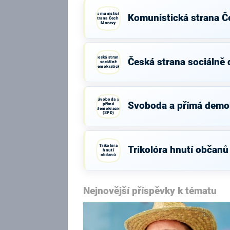
Komunistická
Komunistická strana Č
strana Čech a
Moravy
Česká strana
Česká strana sociálně
sociálně
demokratická
Svoboda a
Svoboda a přímá demo
přímá
demokracie
(SPD)
Trikolóra
Trikolóra hnutí občanů
hnutí
občanů
Nejnovější příspěvky k tématu