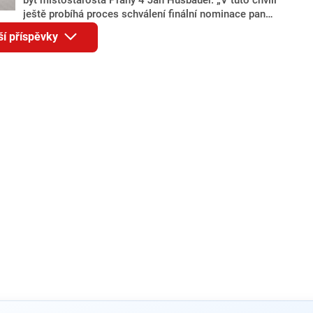
ještě probíhá proces schválení finální nominace pana
Jana Hušbauera Výborem hnutí ANO,“ uvedl pro
ší příspěvky
redakci místopředseda pražského ANO Martin
Benkovič. O Hušbauerovi se spekulovalo jako o
náhradníkovi v čele pražské kandidátky poté, co
rezignoval po sérii nejasností v majetkových
přiznáních a pořizování bytů Ondřej Prokop. Zároveň
ale stále není jasné, kdo bude za ANO kandidovat ve
dvou ze tří pražských obvodů do horní komory
parlamentu. ANO má v Praze dlouhodobě horší
výsledky než ve zbytku republiky.