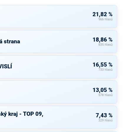
21,82 %
966 hlasů
18,86 %
á strana
835 hlasů
16,55 %
ISLÍ
733 hlasů
13,05 %
578 hlasů
ký kraj - TOP 09,
7,43 %
329 hlasů