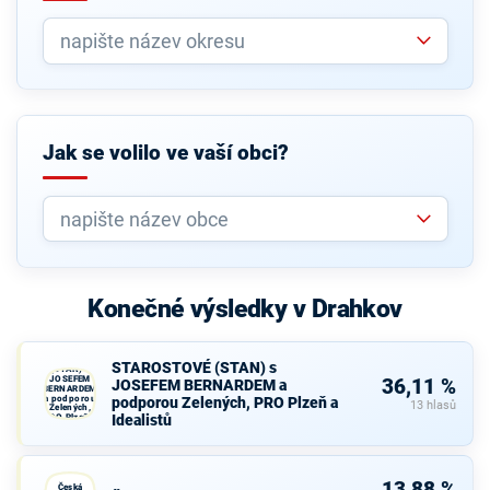
Jak se volilo ve vaší obci?
Konečné výsledky v Drahkov
STAROSTOVÉ
STAROSTOVÉ (STAN) s
(STAN) s
JOSEFEM
36,11 %
JOSEFEM BERNARDEM a
BERNARDEM
a podporou
podporou Zelených, PRO Plzeň a
13 hlasů
Zelených,
Idealistů
PRO Plzeň a
Idealistů
Česká