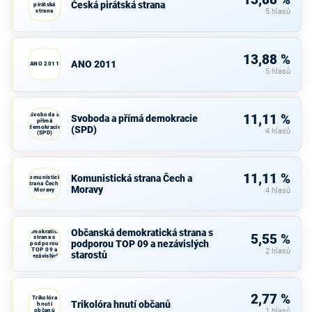
13,88 %
Česká pirátská strana
pirátská
strana
5 hlasů
13,88 %
ANO 2011
ANO 2011
5 hlasů
Svoboda a
11,11 %
Svoboda a přímá demokracie
přímá
demokracie
(SPD)
4 hlasů
(SPD)
11,11 %
Komunistická strana Čech a
Komunistická
strana Čech a
Moravy
Moravy
4 hlasů
Občanská
Občanská demokratická strana s
demokratická
5,55 %
strana s
podporou TOP 09 a nezávislých
podporou
TOP 09 a
2 hlasů
starostů
nezávislých
starostů
2,77 %
Trikolóra
Trikolóra hnutí občanů
hnutí
občanů
1 hlasů