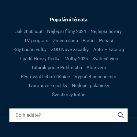
Populární témata
Jak zhubnout
Nejlepší filmy 2024
Nejlepší horory
TV program
Změna času
Partie
Počasí
Kdy budou volby
ZOO Nové začátky
Auto – katalog
7 pádů Honzy Dědka
Volby 2025
Svařené víno
Tatarák podle Pohlreicha
Aloe vera
Pěstování lichořeřišnice
Výpočet ascendentu
Tvarohové knedlíky
Nejlepší palačinky
Švestkový koláč