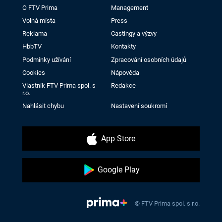
O FTV Prima
Management
Volná místa
Press
Reklama
Castingy a výzvy
HbbTV
Kontakty
Podmínky užívání
Zpracování osobních údajů
Cookies
Nápověda
Vlastník FTV Prima spol. s
Redakce
r.o.
Nahlásit chybu
Nastavení soukromí
App Store
Google Play
© FTV Prima spol. s r.o.