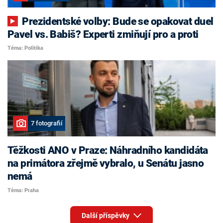
Prezidentské volby: Bude se opakovat duel
Pavel vs. Babiš? Experti zmiňují pro a proti
Téma: Politika
7 fotografií
Těžkosti ANO v Praze: Náhradního kandidáta
na primátora zřejmě vybralo, u Senátu jasno
nemá
Téma: Praha
Další příspěvky