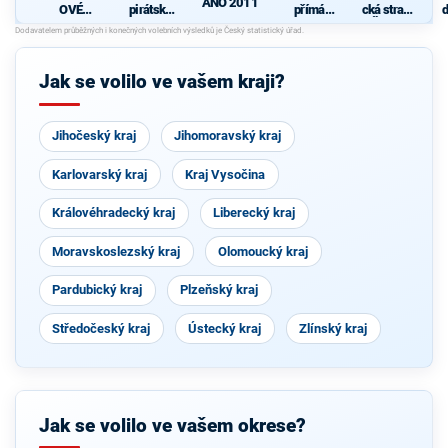
ANO 2011
OVÉ
pirátská
přímá
cká strana
d
(STAN) s
strana
demokraci
Čech a
c
JOSEFEM
e (SPD)
Moravy
s
BERNARD
EM a
n
Jak se volilo ve vašem kraji?
podporou
h
Zelených,
PRO Plzeň
a Idealistů
Jihočeský kraj
Jihomoravský kraj
Karlovarský kraj
Kraj Vysočina
Královéhradecký kraj
Liberecký kraj
Moravskoslezský kraj
Olomoucký kraj
Pardubický kraj
Plzeňský kraj
Středočeský kraj
Ústecký kraj
Zlínský kraj
Jak se volilo ve vašem okrese?