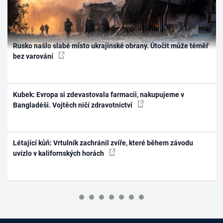
Rusko našlo slabé místo ukrajinské obrany. Útočit může téměř
bez varování
Kubek: Evropa si zdevastovala farmacii, nakupujeme v
Bangladéši. Vojtěch ničí zdravotnictví
Létající kůň: Vrtulník zachránil zvíře, které během závodu
uvízlo v kalifornských horách