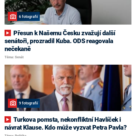
6 fotografií
Přesun k Našemu Česku zvažují další
senátoři, prozradil Kuba. ODS reagovala
nečekaně
Téma: Senát
9 fotografií
Turkova pomsta, nekonfliktní Havlíček i
návrat Klause. Kdo může vyzvat Petra Pavla?
Téma: Politika