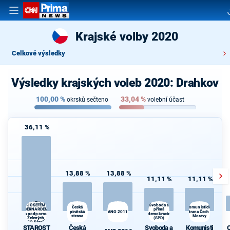
Krajské volby 2020
Celkové výsledky
Výsledky krajských voleb 2020: Drahkov
100,00
%
33,04
%
okrsků sečteno
volební účast
36,11 %
13,88 %
13,88 %
11,11 %
11,11 %
STAROSTOVÉ
(STAN) s
d
JOSEFEM
Svoboda a
Česká
Komunistická
BERNARDEM
přímá
pirátská
ANO 2011
strana Čech a
a podporou
demokracie
strana
Moravy
Zelených,
(SPD)
PRO Plzeň a
STAROST
Česká
Svoboda a
Komunisti
Idealistů