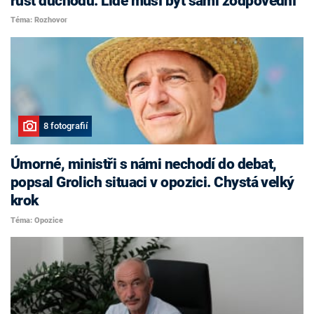
růst důchodů. Lidé musí být sami zodpovědní
Téma: Rozhovor
8 fotografií
Úmorné, ministři s námi nechodí do debat,
popsal Grolich situaci v opozici. Chystá velký
krok
Téma: Opozice