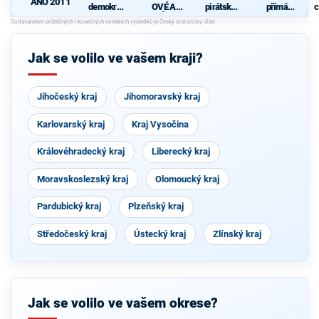
ANO 2011
demokrati
OVÉ A
pirátská
přímá
c
cká strana
NEZÁVISL
strana
demokraci
Í
e (SPD)
Jak se volilo ve vašem kraji?
Jihočeský kraj
Jihomoravský kraj
Karlovarský kraj
Kraj Vysočina
Královéhradecký kraj
Liberecký kraj
Moravskoslezský kraj
Olomoucký kraj
Pardubický kraj
Plzeňský kraj
Středočeský kraj
Ústecký kraj
Zlínský kraj
Jak se volilo ve vašem okrese?