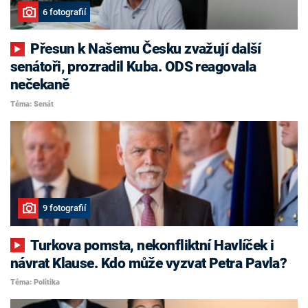
6 fotografií
Přesun k Našemu Česku zvažují další
senátoři, prozradil Kuba. ODS reagovala
nečekaně
Téma: Senát
9 fotografií
Turkova pomsta, nekonfliktní Havlíček i
návrat Klause. Kdo může vyzvat Petra Pavla?
Téma: Politika