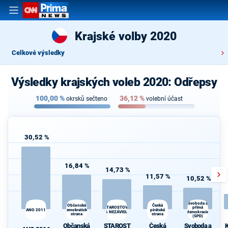
Krajské volby 2020
Celkové výsledky
Výsledky krajských voleb 2020: Odřepsy
100,00
%
36,12
%
okrsků sečteno
volební účast
30,52 %
16,84 %
14,73 %
11,57 %
10,52 %
Svoboda a
Občanská
Česká
K
STAROSTOVÉ
přímá
ANO 2011
demokratická
pirátská
s
A NEZÁVISLÍ
demokracie
strana
strana
(SPD)
Občanská
STAROST
Česká
Svoboda a
K