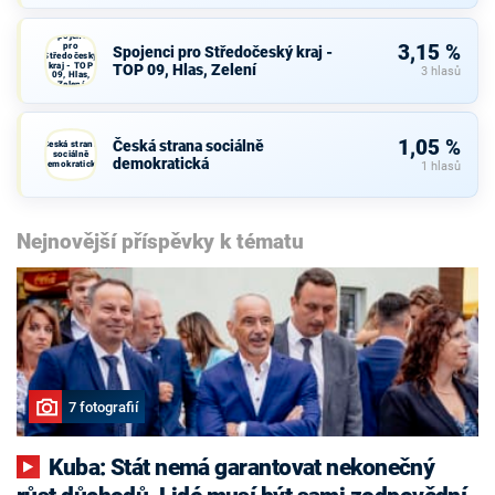
Spojenci
pro
3,15 %
Spojenci pro Středočeský kraj -
Středočeský
kraj - TOP
TOP 09, Hlas, Zelení
3 hlasů
09, Hlas,
Zelení
1,05 %
Česká strana sociálně
Česká strana
sociálně
demokratická
demokratická
1 hlasů
Nejnovější příspěvky k tématu
7 fotografií
Kuba: Stát nemá garantovat nekonečný