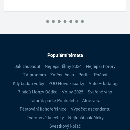
Populární témata
Jak zhubnout
Nejlepší filmy 2024
Nejlepší horory
TV program
Změna času
Partie
Počasí
Kdy budou volby
ZOO Nové začátky
Auto – katalog
7 pádů Honzy Dědka
Volby 2025
Svařené víno
Tatarák podle Pohlreicha
Aloe vera
Pěstování lichořeřišnice
Výpočet ascendentu
Tvarohové knedlíky
Nejlepší palačinky
Švestkový koláč