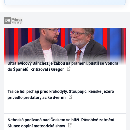
Ultralevicový Sánchez je žábou na prameni, pustil se Vondra
do Španělů. Kritizoval i Gregor
Tisíce lidí prchají před krokodýly. Stoupající keňské jezero
přivedlo predátory až ke dveřím
Nebeská podívaná nad Českem se blíží. Působivé zatmění
Slunce doplní meteorická show