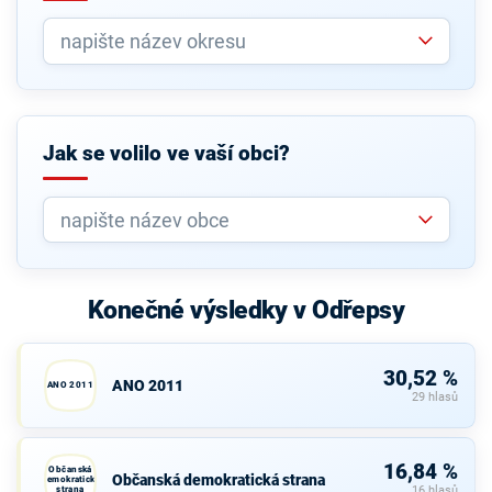
Jak se volilo ve vaší obci?
Konečné výsledky v Odřepsy
30,52 %
ANO 2011
ANO 2011
29 hlasů
16,84 %
Občanská
Občanská demokratická strana
demokratická
strana
16 hlasů