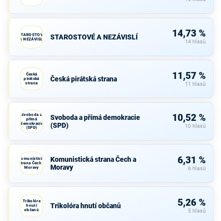
14,73 %
STAROSTOVÉ
STAROSTOVÉ A NEZÁVISLÍ
A NEZÁVISLÍ
14 hlasů
11,57 %
Česká
Česká pirátská strana
pirátská
strana
11 hlasů
Svoboda a
10,52 %
Svoboda a přímá demokracie
přímá
demokracie
(SPD)
10 hlasů
(SPD)
6,31 %
Komunistická strana Čech a
Komunistická
strana Čech a
Moravy
Moravy
6 hlasů
5,26 %
Trikolóra
Trikolóra hnutí občanů
hnutí
občanů
5 hlasů