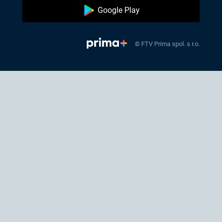
Google Play
© FTV Prima spol. s r.o.