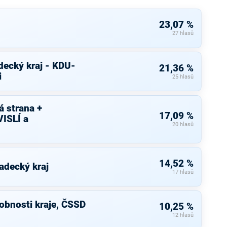
23,07 %
27 hlasů
decký kraj - KDU-
21,36 %
i
25 hlasů
 strana +
17,09 %
ISLÍ a
20 hlasů
14,52 %
adecký kraj
17 hlasů
bnosti kraje, ČSSD
10,25 %
12 hlasů