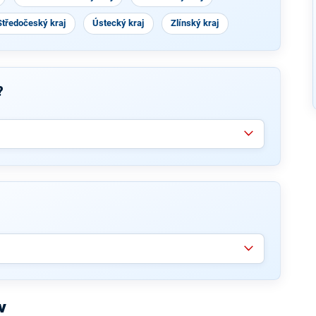
Středočeský kraj
Ústecký kraj
Zlínský kraj
?
v