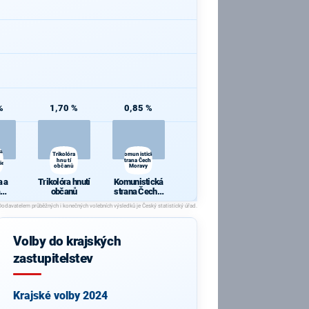
%
1,70 %
0,85 %
 a
Trikolóra
Komunistická
hnutí
strana Čech a
ie
občanů
Moravy
 a
Trikolóra hnutí
Komunistická
občanů
strana Čech a
cie
Moravy
Volby do krajských
zastupitelstev
Krajské volby 2024