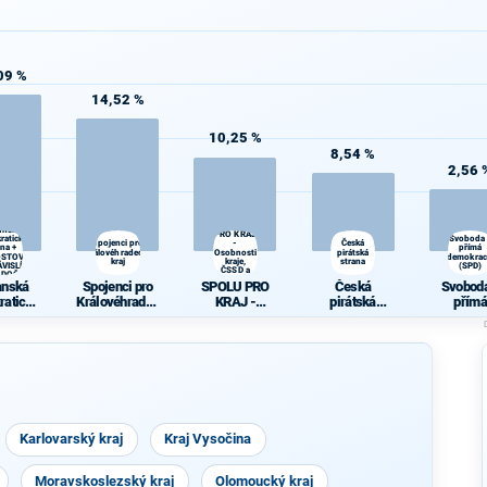
09 %
14,52 %
10,25 %
8,54 %
2,56 
SPOLU
anská
PRO KRAJ
ratická
Svoboda
Spojenci pro
-
Česká
ana +
přímá
Královéhradecký
Osobnosti
pirátská
OSTOVÉ
demokrac
kraj
kraje,
strana
VISLÍ a
(SPD)
ČSSD a
DOČEŠI
Zelení
anská
Spojenci pro
SPOLU PRO
Česká
Svoboda
ratická
Královéhradec
KRAJ -
pirátská
přímá
ana +
ký kraj
Osobnosti
strana
demokra
OSTOVÉ
kraje, ČSSD a
(SPD)
ÁVISLÍ
Zelení
a
ODOČE
ŠI
Karlovarský kraj
Kraj Vysočina
Moravskoslezský kraj
Olomoucký kraj