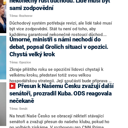
nekonečný růst důchodů. Lidé musí být
sami zodpovědní
Téma: Rozhovor
Důchodový systém potřebuje revizi, ale lidé také musí
být více zodpovědní. Stát tu není od toho, aby
každému garantoval nekonečně rostoucí důchod.
Úmorné, ministři s námi nechodí do
Chybí tu nový systém a my ho představíme,řekl
hejtman Jihočeského kraje a předseda hnutí Naše
debat, popsal Grolich situaci v opozici.
Česko Martin Kuba v rozhovoru pro CNN Prima NEWS.
Chystá velký krok
V čele státu pak podle něj nemůže být člověk, který by
Téma: Opozice
střetem zájmů omezoval čerpání financí a rozvoj,
dodal. Řešení u Andreje Babiše ale hodnotit nechtěl.
Zkraje příštího roku se opoziční lidovci chystají k
velkému kroku, představí totiž svou velkou
hospodářskou strategii. Její součástí bude příprava na
Přesun k Našemu Česku zvažují další
stárnutí populace, řekl ve středu na setkání s novináři
nový předseda lidovců Jan Grolich. Ten zároveň v
senátoři, prozradil Kuba. ODS reagovala
senátních volbách kandiduje ve Vyškově. Popsal i
nečekaně
aktivitu opozice, o níž vládní strany nebo političtí
Téma: Senát
komentátoři mluví jako o slabé a v defenzivě. „Je to
úmorná práce upozorňovat na chyby vlády. Ministři s
Na hnutí Naše Česko se obracejí někteří stávající
námi navíc nechodí do debat. Chceme ale ukazovat
senátoři a zvažují přesun do našeho klubu, pokud ho
svoje témata,“ odpověděl Grolich na dotaz CNN Prima
po volbách získáme. V rozhovoru pro CNN Prima