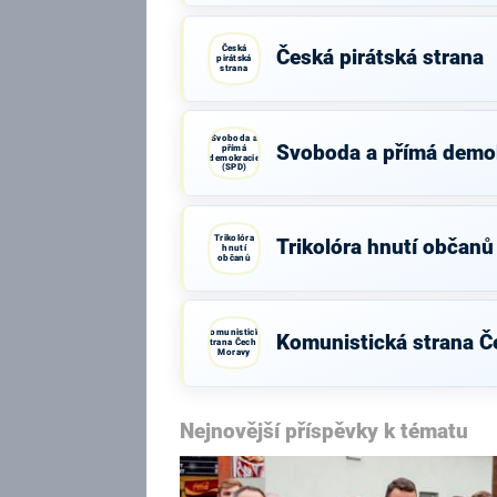
Česká
Česká pirátská strana
pirátská
strana
Svoboda a
Svoboda a přímá demo
přímá
demokracie
(SPD)
Trikolóra
Trikolóra hnutí občanů
hnutí
občanů
Komunistická
Komunistická strana Č
strana Čech a
Moravy
Nejnovější příspěvky k tématu