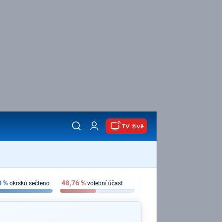
TV živě
0
%
48,76
%
okrsků sečteno
volební účast