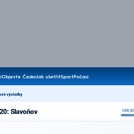
í
Objevte Česko
Jak ušetřit
Sport
Počasí
ové výsledky
20: Slavoňov
100,0