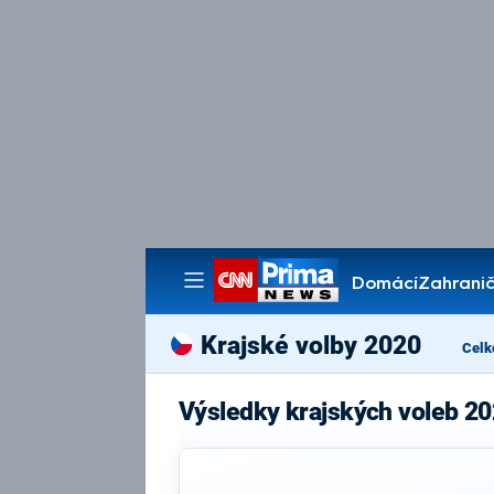
Domácí
Zahranič
Pořady
Krajské volby 2020
Celk
Výsledky krajských voleb 20