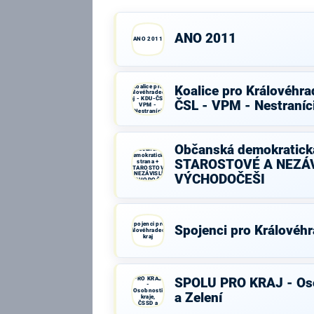
ANO 2011
ANO 2011
Koalice pro
Koalice pro Královéhra
Královéhradecký
kraj - KDU-ČSL -
ČSL - VPM - Nestraníc
VPM -
Nestraníci
Občanská demokratická
Občanská
demokratická
STAROSTOVÉ A NEZÁV
strana +
STAROSTOVÉ
A NEZÁVISLÍ a
VÝCHODOČEŠI
VÝCHODOČEŠI
Spojenci pro
Spojenci pro Královéhr
Královéhradecký
kraj
SPOLU
PRO KRAJ
SPOLU PRO KRAJ - Oso
-
Osobnosti
a Zelení
kraje,
ČSSD a
Zelení