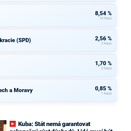
8,54 %
10 hlasů
2,56 %
kracie (SPD)
3 hlasů
1,70 %
2 hlasů
0,85 %
ech a Moravy
1 hlasů
Kuba: Stát nemá garantovat