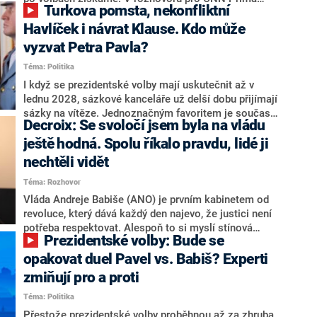
Turkova pomsta, nekonfliktní
NEWS.
NEWS to řekl zakladatel hnutí a jihočeský hejtman
Martin Kuba. Konkrétní nebyl, ale získat by takto mohl
Havlíček i návrat Klause. Kdo může
například senátora Zdeňka Hrabu, který je dnes
vyzvat Petra Pavla?
součástí klubu ODS a TOP 09. Hraba to na dotaz
Téma: Politika
redakce nevyloučil. Předseda klubu senátorů ODS
Zdeněk Nytra redakci řekl, že počítá s odchodem
I když se prezidentské volby mají uskutečnit až v
některých senátorů z klubu a že Naše Česko není
lednu 2028, sázkové kanceláře už delší dobu přijímají
nepřítel, ale soupeř.
sázky na vítěze. Jednoznačným favoritem je současná
Decroix: Se svoločí jsem byla na vládu
hlava státu Petr Pavel. Daleko za ním pak bookmakeři
zmiňují dva výrazné politiky ANO, tedy premiéra
ještě hodná. Spolu říkalo pravdu, lidé ji
Andreje Babiše a ministra průmyslu Karla Havlíčka.
nechtěli vidět
Oblíbeným tipem samotných sázkařů je poslanec za
Téma: Rozhovor
Motoristy Filip Turek. Politolog Jan Kubáček nicméně
o případné kandidatuře kohokoliv ze zmíněné trojice
Vláda Andreje Babiše (ANO) je prvním kabinetem od
značně pochybuje. Podle něj současná koalice dosud
revoluce, který dává každý den najevo, že justici není
nemá osobu, která by Pavlovi mohla konkurovat.
potřeba respektovat. Alespoň to si myslí stínová
Prezidentské volby: Bude se
ministryně spravedlnosti ODS Eva Decroix. V
rozhovoru pro CNN Prima NEWS si nebrala servítky
opakovat duel Pavel vs. Babiš? Experti
ohledně politického výkonu svého nástupce Jeronýma
zmiňují pro a proti
Tejce (za ANO) či vládní zmocněnkyně pro lidská
Téma: Politika
práva Taťány Malé (ANO). Označením „svoloč“ na
adresu vlády prý byla ještě hodná. Decroix se také
Přestože prezidentské volby proběhnou až za zhruba