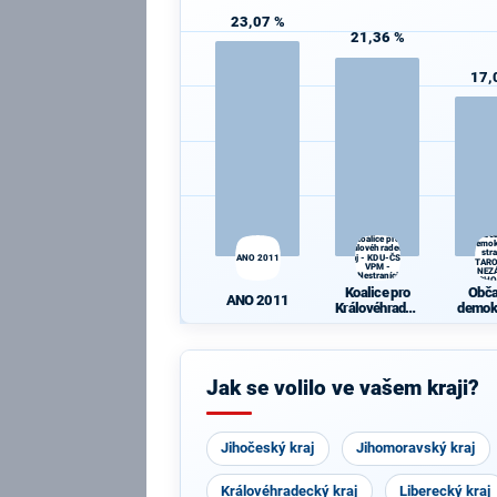
23,07 %
21,36 %
17,
Obč
Koalice pro
demok
Královéhradecký
str
ANO 2011
kraj - KDU-ČSL -
STAR
VPM -
A NEZÁ
Nestraníci
VÝCHO
Koalice pro
Obč
ANO 2011
Královéhradec
demok
ký kraj - KDU-
str
ČSL - VPM -
STAR
Nestraníci
A NEZ
Jak se volilo ve vašem kraji?
VÝCH
Jihočeský kraj
Jihomoravský kraj
Královéhradecký kraj
Liberecký kraj