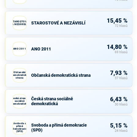
15,45 %
STAROSTOVÉ
STAROSTOVÉ A NEZÁVISLÍ
A NEZÁVISLÍ
72 hlasů
14,80 %
ANO 2011
ANO 2011
69 hlasů
7,93 %
Občanská
Občanská demokratická strana
demokratická
strana
37 hlasů
6,43 %
Česká strana sociálně
Česká strana
sociálně
demokratická
demokratická
30 hlasů
Svoboda a
5,15 %
Svoboda a přímá demokracie
přímá
demokracie
(SPD)
24 hlasů
(SPD)