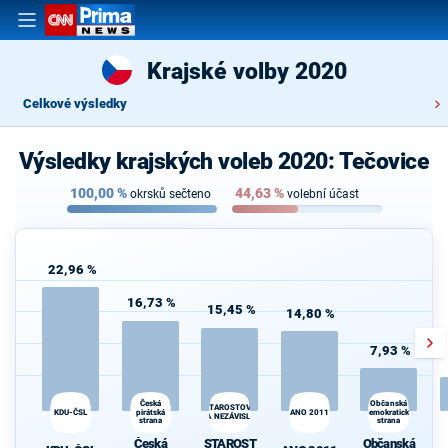
Krajské volby 2020
Celkové výsledky
Výsledky krajských voleb 2020: Tečovice
100,00
%
44,63
%
okrsků sečteno
volební účast
22,96 %
16,73 %
15,45 %
14,80 %
7,93 %
Česká
Občanská
STAROSTOVÉ
KDU-ČSL
pirátská
ANO 2011
demokratická
A NEZÁVISLÍ
strana
strana
d
Česká
STAROST
Občanská