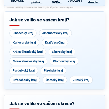
KDU-ČSL
ANO 2011
pirátská
OVÉ A
demokrati
strana
NEZÁVISL
cká strana
Í
d
Jak se volilo ve vašem kraji?
Jihočeský kraj
Jihomoravský kraj
Karlovarský kraj
Kraj Vysočina
Královéhradecký kraj
Liberecký kraj
Moravskoslezský kraj
Olomoucký kraj
Pardubický kraj
Plzeňský kraj
Středočeský kraj
Ústecký kraj
Zlínský kraj
Jak se volilo ve vašem okrese?