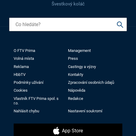
Švestkový koláč
O FTV Prima
Management
Volná místa
Press
Reklama
Castingy a výzvy
HbbTV
Kontakty
Podmínky užívání
Zpracování osobních údajů
Cookies
Nápověda
Vlastník FTV Prima spol. s
Redakce
r.o.
Nahlásit chybu
Nastavení soukromí
App Store