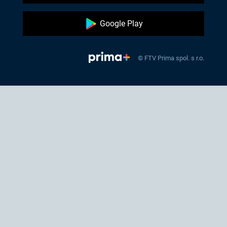
Google Play
© FTV Prima spol. s r.o.