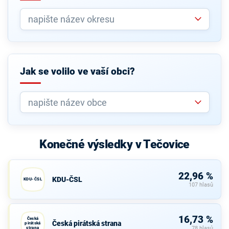
Jak se volilo ve vaší obci?
Konečné výsledky v Tečovice
22,96 %
KDU-ČSL
KDU-ČSL
107 hlasů
16,73 %
Česká
Česká pirátská strana
pirátská
strana
78 hlasů