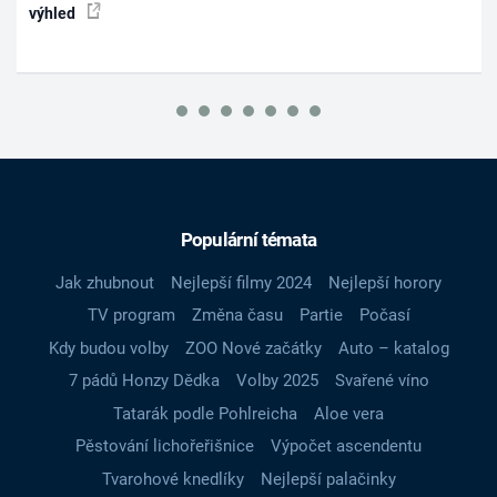
výhled
Populární témata
Jak zhubnout
Nejlepší filmy 2024
Nejlepší horory
TV program
Změna času
Partie
Počasí
Kdy budou volby
ZOO Nové začátky
Auto – katalog
7 pádů Honzy Dědka
Volby 2025
Svařené víno
Tatarák podle Pohlreicha
Aloe vera
Pěstování lichořeřišnice
Výpočet ascendentu
Tvarohové knedlíky
Nejlepší palačinky