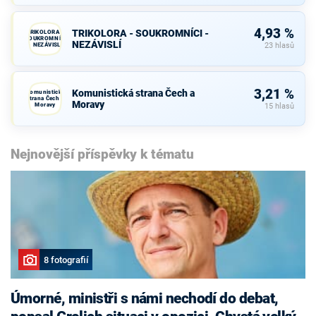
4,93 %
TRIKOLORA - SOUKROMNÍCI -
TRIKOLORA -
SOUKROMNÍCI
NEZÁVISLÍ
- NEZÁVISLÍ
23 hlasů
3,21 %
Komunistická strana Čech a
Komunistická
strana Čech a
Moravy
Moravy
15 hlasů
Nejnovější příspěvky k tématu
8 fotografií
Úmorné, ministři s námi nechodí do debat,