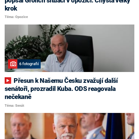
popsal Grolich situaci v opozici. Chystá velký
krok
Téma: Opozice
6 fotografií
Přesun k Našemu Česku zvažují další
senátoři, prozradil Kuba. ODS reagovala
nečekaně
Téma: Senát