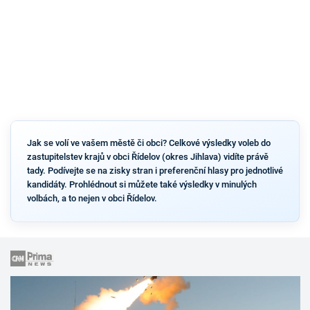
Jak se volí ve vašem městě či obci? Celkové výsledky voleb do
zastupitelstev krajů v obci Řídelov (okres Jihlava) vidíte právě
tady. Podívejte se na zisky stran i preferenční hlasy pro jednotlivé
kandidáty. Prohlédnout si můžete také výsledky v minulých
volbách, a to nejen v obci Řídelov.