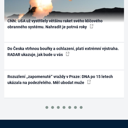
CNN: USA už vystřílely většinu raket svého klíčového
obranného systému. Nahradit je potrvá roky
Do Česka vtrhnou bouřky a ochlazení, platí extrémní výstraha.
RADAR ukazuje, jak bude u vás
Rozuzlení „zapomenuté“ vraždy v Praze: DNA po 15 letech
ukázala na podezřelého. Měl ubodat muže