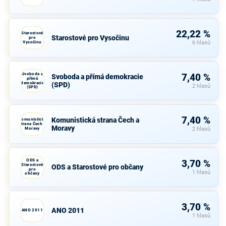
22,22 %
Starostové
Starostové pro Vysočinu
pro
Vysočinu
6 hlasů
Svoboda a
7,40 %
Svoboda a přímá demokracie
přímá
demokracie
(SPD)
2 hlasů
(SPD)
7,40 %
Komunistická strana Čech a
Komunistická
strana Čech a
Moravy
Moravy
2 hlasů
ODS a
3,70 %
Starostové
ODS a Starostové pro občany
pro
1 hlasů
občany
3,70 %
ANO 2011
ANO 2011
1 hlasů