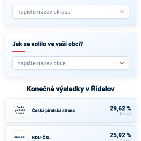
Jak se volilo ve vaší obci?
Konečné výsledky v Řídelov
29,62 %
Česká
Česká pirátská strana
pirátská
strana
8 hlasů
25,92 %
KDU-ČSL
KDU-ČSL
7 hlasů