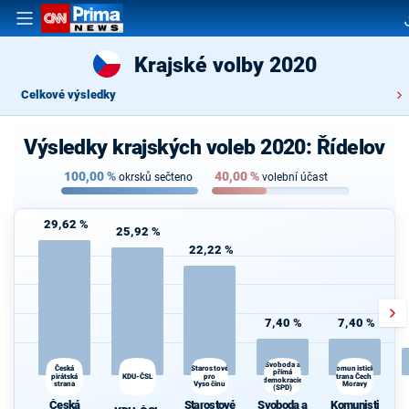
Krajské volby 2020
Celkové výsledky
Výsledky krajských voleb 2020: Řídelov
100,00
%
40,00
%
okrsků sečteno
volební účast
29,62 %
25,92 %
22,22 %
7,40 %
7,40 %
Svoboda a
Česká
Starostové
Komunistická
přímá
pirátská
KDU-ČSL
pro
strana Čech a
demokracie
strana
Vysočinu
Moravy
(SPD)
Česká
Starostové
Svoboda a
Komunisti