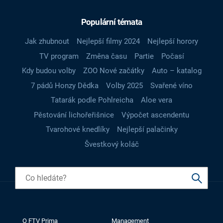
Populární témata
Jak zhubnout
Nejlepší filmy 2024
Nejlepší horory
TV program
Změna času
Partie
Počasí
Kdy budou volby
ZOO Nové začátky
Auto – katalog
7 pádů Honzy Dědka
Volby 2025
Svařené víno
Tatarák podle Pohlreicha
Aloe vera
Pěstování lichořeřišnice
Výpočet ascendentu
Tvarohové knedlíky
Nejlepší palačinky
Švestkový koláč
O FTV Prima
Management