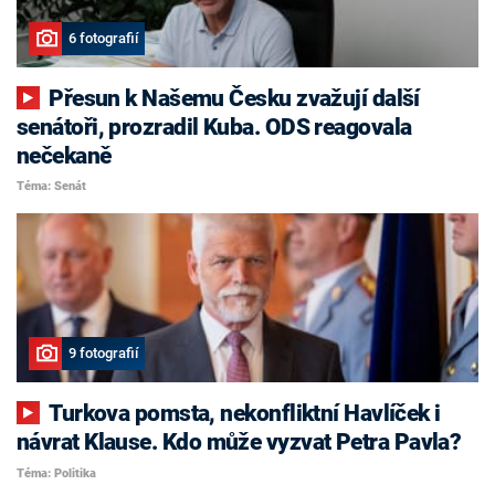
6 fotografií
Přesun k Našemu Česku zvažují další
senátoři, prozradil Kuba. ODS reagovala
nečekaně
Téma: Senát
9 fotografií
Turkova pomsta, nekonfliktní Havlíček i
návrat Klause. Kdo může vyzvat Petra Pavla?
Téma: Politika