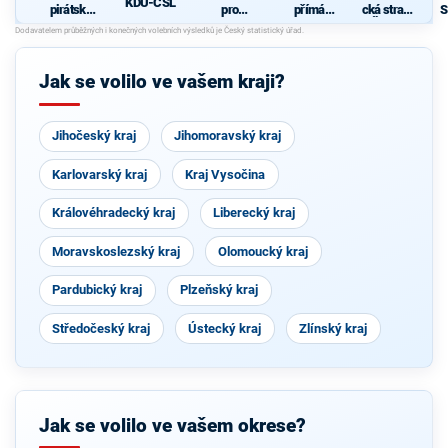
KDU-ČSL
pirátská
pro
přímá
cká strana
S
strana
Vysočinu
demokraci
Čech a
p
e (SPD)
Moravy
Jak se volilo ve vašem kraji?
Jihočeský kraj
Jihomoravský kraj
Karlovarský kraj
Kraj Vysočina
Královéhradecký kraj
Liberecký kraj
Moravskoslezský kraj
Olomoucký kraj
Pardubický kraj
Plzeňský kraj
Středočeský kraj
Ústecký kraj
Zlínský kraj
Jak se volilo ve vašem okrese?