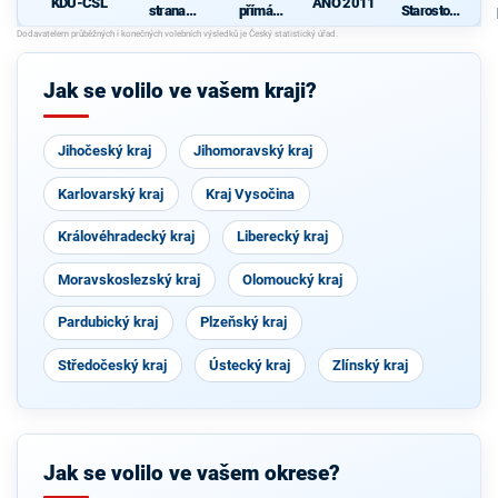
KDU-ČSL
ANO 2011
strana
přímá
Starostové
sociálně
demokraci
pro občany
demokrati
e (SPD)
cká
Jak se volilo ve vašem kraji?
Jihočeský kraj
Jihomoravský kraj
Karlovarský kraj
Kraj Vysočina
Královéhradecký kraj
Liberecký kraj
Moravskoslezský kraj
Olomoucký kraj
Pardubický kraj
Plzeňský kraj
Středočeský kraj
Ústecký kraj
Zlínský kraj
Jak se volilo ve vašem okrese?