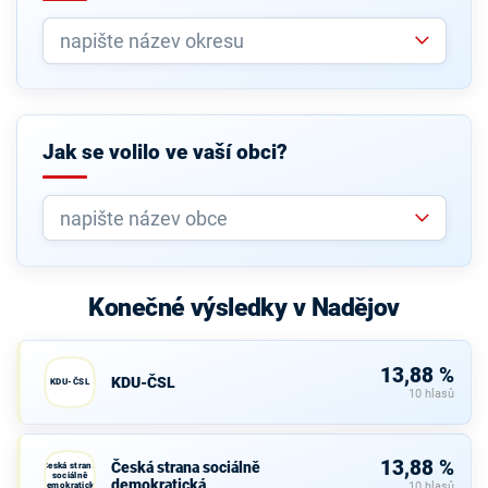
Jak se volilo ve vaší obci?
Konečné výsledky v Nadějov
13,88 %
KDU-ČSL
KDU-ČSL
10 hlasů
13,88 %
Česká strana sociálně
Česká strana
sociálně
demokratická
demokratická
10 hlasů