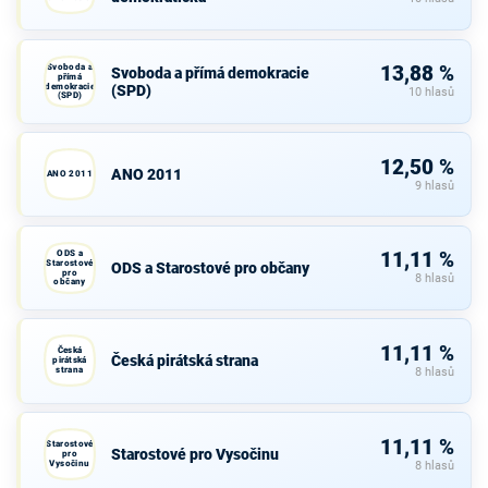
Svoboda a
13,88 %
Svoboda a přímá demokracie
přímá
demokracie
(SPD)
10 hlasů
(SPD)
12,50 %
ANO 2011
ANO 2011
9 hlasů
ODS a
11,11 %
Starostové
ODS a Starostové pro občany
pro
8 hlasů
občany
11,11 %
Česká
Česká pirátská strana
pirátská
strana
8 hlasů
11,11 %
Starostové
Starostové pro Vysočinu
pro
Vysočinu
8 hlasů