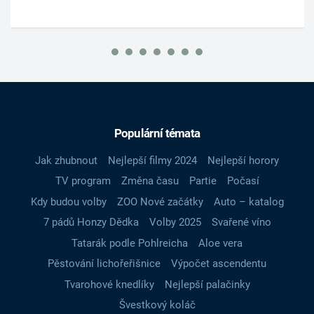
Populární témata
Jak zhubnout
Nejlepší filmy 2024
Nejlepší horory
TV program
Změna času
Partie
Počasí
Kdy budou volby
ZOO Nové začátky
Auto – katalog
7 pádů Honzy Dědka
Volby 2025
Svařené víno
Tatarák podle Pohlreicha
Aloe vera
Pěstování lichořeřišnice
Výpočet ascendentu
Tvarohové knedlíky
Nejlepší palačinky
Švestkový koláč