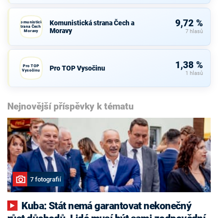
9,72 %
Komunistická strana Čech a
Komunistická
strana Čech a
Moravy
Moravy
7 hlasů
1,38 %
Pro TOP
Pro TOP Vysočinu
Vysočinu
1 hlasů
Nejnovější příspěvky k tématu
7 fotografií
Kuba: Stát nemá garantovat nekonečný