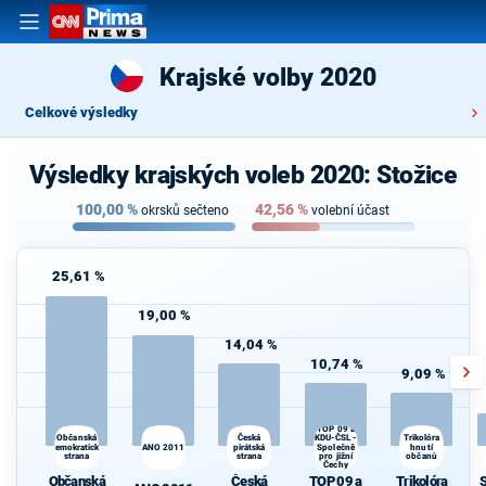
Krajské volby 2020
Celkové výsledky
Výsledky krajských voleb 2020: Stožice
100,00
%
42,56
%
okrsků sečteno
volební účast
25,61 %
19,00 %
14,04 %
10,74 %
9,09 %
TOP 09 a
KDU-ČSL -
Občanská
Česká
Trikolóra
S
demokratická
ANO 2011
pirátská
Společně
hnutí
strana
strana
pro jižní
občanů
Čechy
Občanská
Česká
TOP 09 a
Trikolóra