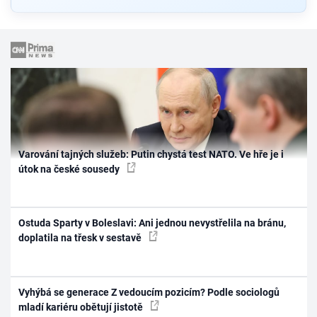
Varování tajných služeb: Putin chystá test NATO. Ve hře je i
útok na české sousedy
Ostuda Sparty v Boleslavi: Ani jednou nevystřelila na bránu,
doplatila na třesk v sestavě
Vyhýbá se generace Z vedoucím pozicím? Podle sociologů
mladí kariéru obětují jistotě