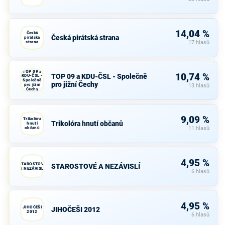
14,04 %
Česká
Česká pirátská strana
pirátská
strana
17 hlasů
TOP 09 a
10,74 %
TOP 09 a KDU-ČSL - Společně
KDU-ČSL -
Společně
pro jižní Čechy
pro jižní
13 hlasů
Čechy
9,09 %
Trikolóra
Trikolóra hnutí občanů
hnutí
občanů
11 hlasů
4,95 %
STAROSTOVÉ
STAROSTOVÉ A NEZÁVISLÍ
A NEZÁVISLÍ
6 hlasů
4,95 %
JIHOČEŠI
JIHOČEŠI 2012
2012
6 hlasů