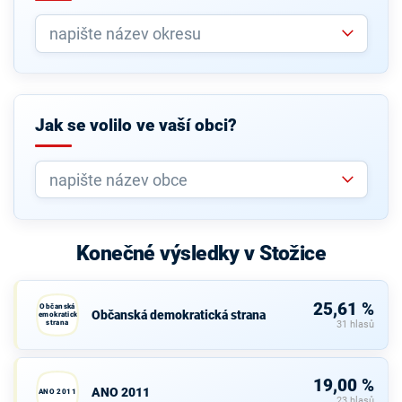
Jak se volilo ve vaší obci?
Konečné výsledky v Stožice
25,61 %
Občanská
Občanská demokratická strana
demokratická
strana
31 hlasů
19,00 %
ANO 2011
ANO 2011
23 hlasů