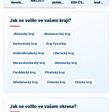
ANO 2011
demokrati
pirátská
KDU-ČSL
hnutí
cká strana
strana
- Společně
občanů
N
pro jižní
Čechy
Jak se volilo ve vašem kraji?
Jihočeský kraj
Jihomoravský kraj
Karlovarský kraj
Kraj Vysočina
Královéhradecký kraj
Liberecký kraj
Moravskoslezský kraj
Olomoucký kraj
Pardubický kraj
Plzeňský kraj
Středočeský kraj
Ústecký kraj
Zlínský kraj
Jak se volilo ve vašem okrese?