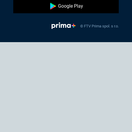
Google Play
© FTV Prima spol. s r.o.