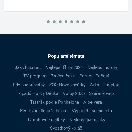
Populární témata
Jak zhubnout
Nejlepší filmy 2024
Nejlepší horory
TV program
Změna času
Partie
Počasí
Kdy budou volby
ZOO Nové začátky
Auto – katalog
7 pádů Honzy Dědka
Volby 2025
Svařené víno
Tatarák podle Pohlreicha
Aloe vera
Pěstování lichořeřišnice
Výpočet ascendentu
Tvarohové knedlíky
Nejlepší palačinky
Švestkový koláč