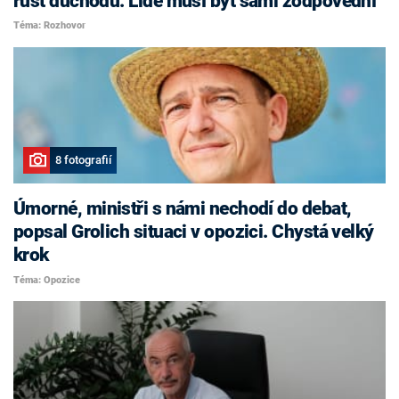
růst důchodů. Lidé musí být sami zodpovědní
Téma: Rozhovor
8 fotografií
Úmorné, ministři s námi nechodí do debat,
popsal Grolich situaci v opozici. Chystá velký
krok
Téma: Opozice