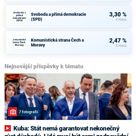
Svoboda a
3,30 %
Svoboda a přímá demokracie
přímá
demokracie
(SPD)
4 hlasů
(SPD)
2,47 %
Komunistická strana Čech a
Komunistická
strana Čech a
Moravy
Moravy
3 hlasů
Nejnovější příspěvky k tématu
7 fotografií
Kuba: Stát nemá garantovat nekonečný