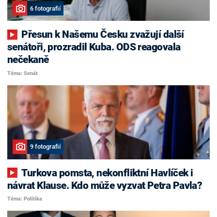
6 fotografií
Přesun k Našemu Česku zvažují další
senátoři, prozradil Kuba. ODS reagovala
nečekaně
Téma: Senát
9 fotografií
Turkova pomsta, nekonfliktní Havlíček i
návrat Klause. Kdo může vyzvat Petra Pavla?
Téma: Politika