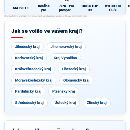
kraj
Koalice
3PK - Pro
ODS a TOP
VÝCHODO
S
ANO 2011
pro
prosperují
09
ČEŠI
Pardubick
cí
d
ý kraj
Pardubick
ý kraj
Jak se volilo ve vašem kraji?
Jihočeský kraj
Jihomoravský kraj
Karlovarský kraj
Kraj Vysočina
Královéhradecký kraj
Liberecký kraj
Moravskoslezský kraj
Olomoucký kraj
Pardubický kraj
Plzeňský kraj
Středočeský kraj
Ústecký kraj
Zlínský kraj