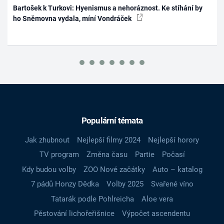
Bartošek k Turkovi: Hyenismus a nehoráznost. Ke stíhání by
ho Sněmovna vydala, míní Vondráček
Populární témata
Jak zhubnout
Nejlepší filmy 2024
Nejlepší horory
TV program
Změna času
Partie
Počasí
Kdy budou volby
ZOO Nové začátky
Auto – katalog
7 pádů Honzy Dědka
Volby 2025
Svařené víno
Tatarák podle Pohlreicha
Aloe vera
Pěstování lichořeřišnice
Výpočet ascendentu