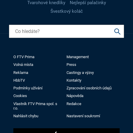
Tvarohové knedlíky
Nejlepší palačinky
Švestkový koláč
O FTV Prima
Management
Volná místa
Press
Reklama
Castingy a výzvy
HbbTV
Kontakty
Podmínky užívání
Zpracování osobních údajů
Cookies
Nápověda
Vlastník FTV Prima spol. s
Redakce
r.o.
Nahlásit chybu
Nastavení soukromí