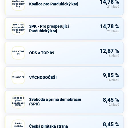
14,78 %
Koalice pro
Koalice pro Pardubický kraj
Pardubický
kraj
21 hlasů
3PK - Pro
14,78 %
3PK - Pro prosperující
prosperující
Pardubický
Pardubický kraj
21 hlasů
kraj
12,67 %
ODS a TOP
ODS a TOP 09
09
18 hlasů
9,85 %
VÝCHODOČEŠI
VÝCHODOČEŠI
14 hlasů
Svoboda a
8,45 %
Svoboda a přímá demokracie
přímá
demokracie
(SPD)
12 hlasů
(SPD)
8,45 %
Česká
Česká pirátská strana
pirátská