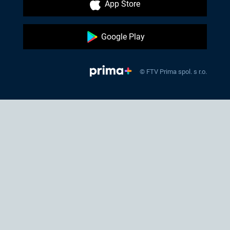
App Store
Google Play
© FTV Prima spol. s r.o.