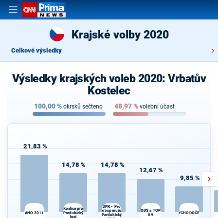
Krajské volby 2020
Celkové výsledky
Výsledky krajských voleb 2020: Vrbatův
Kostelec
100,00
%
48,97
%
okrsků sečteno
volební účast
21,83 %
14,78 %
14,78 %
12,67 %
9,85 %
3PK - Pro
Koalice pro
prosperující
ODS a TOP
ANO 2011
Pardubický
VÝCHODOČEŠI
Pardubický
09
kraj