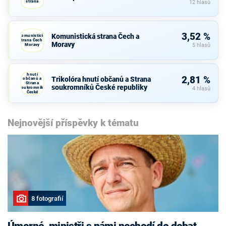
strana
12 hlasů
3,52 %
Komunistická strana Čech a
Komunistická
strana Čech a
Moravy
Moravy
5 hlasů
Trikolóra
hnutí
2,81 %
Trikolóra hnutí občanů a Strana
občanů a
Strana
soukromníků České republiky
soukromníků
4 hlasů
České
republiky
Nejnovější příspěvky k tématu
8 fotografií
Úmorné, ministři s námi nechodí do debat,