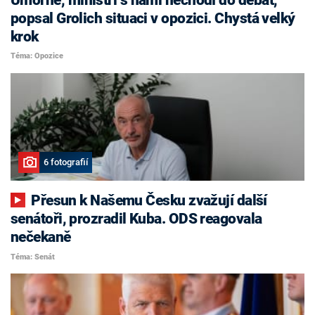
popsal Grolich situaci v opozici. Chystá velký
krok
Téma: Opozice
6 fotografií
Přesun k Našemu Česku zvažují další
senátoři, prozradil Kuba. ODS reagovala
nečekaně
Téma: Senát