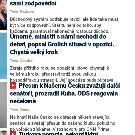
sami zodpovědní
Téma: Rozhovor
Důchodový systém potřebuje revizi, ale lidé také musí
být více zodpovědní. Stát tu není od toho, aby
každému garantoval nekonečně rostoucí důchod.
Úmorné, ministři s námi nechodí do
Chybí tu nový systém a my ho představíme,řekl
hejtman Jihočeského kraje a předseda hnutí Naše
debat, popsal Grolich situaci v opozici.
Česko Martin Kuba v rozhovoru pro CNN Prima NEWS.
Chystá velký krok
V čele státu pak podle něj nemůže být člověk, který by
Téma: Opozice
střetem zájmů omezoval čerpání financí a rozvoj,
dodal. Řešení u Andreje Babiše ale hodnotit nechtěl.
Zkraje příštího roku se opoziční lidovci chystají k
velkému kroku, představí totiž svou velkou
hospodářskou strategii. Její součástí bude příprava na
Přesun k Našemu Česku zvažují další
stárnutí populace, řekl ve středu na setkání s novináři
nový předseda lidovců Jan Grolich. Ten zároveň v
senátoři, prozradil Kuba. ODS reagovala
senátních volbách kandiduje ve Vyškově. Popsal i
nečekaně
aktivitu opozice, o níž vládní strany nebo političtí
Téma: Senát
komentátoři mluví jako o slabé a v defenzivě. „Je to
úmorná práce upozorňovat na chyby vlády. Ministři s
Na hnutí Naše Česko se obracejí někteří stávající
námi navíc nechodí do debat. Chceme ale ukazovat
senátoři a zvažují přesun do našeho klubu, pokud ho
svoje témata,“ odpověděl Grolich na dotaz CNN Prima
po volbách získáme. V rozhovoru pro CNN Prima
Turkova pomsta, nekonfliktní
NEWS.