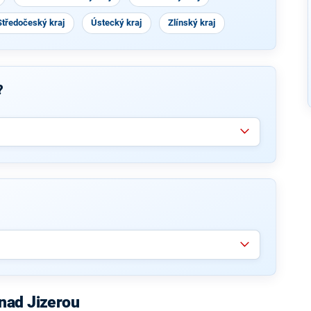
Středočeský kraj
Ústecký kraj
Zlínský kraj
?
nad Jizerou