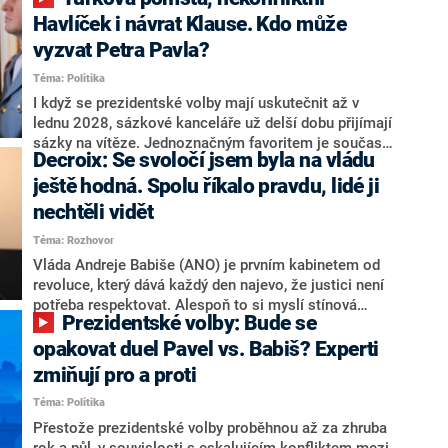
NEWS to řekl zakladatel hnutí a jihočeský hejtman
Martin Kuba. Konkrétní nebyl, ale získat by takto mohl
Havlíček i návrat Klause. Kdo může
například senátora Zdeňka Hrabu, který je dnes
vyzvat Petra Pavla?
součástí klubu ODS a TOP 09. Hraba to na dotaz
Téma: Politika
redakce nevyloučil. Předseda klubu senátorů ODS
Zdeněk Nytra redakci řekl, že počítá s odchodem
I když se prezidentské volby mají uskutečnit až v
některých senátorů z klubu a že Naše Česko není
lednu 2028, sázkové kanceláře už delší dobu přijímají
nepřítel, ale soupeř.
sázky na vítěze. Jednoznačným favoritem je současná
Decroix: Se svoločí jsem byla na vládu
hlava státu Petr Pavel. Daleko za ním pak bookmakeři
zmiňují dva výrazné politiky ANO, tedy premiéra
ještě hodná. Spolu říkalo pravdu, lidé ji
Andreje Babiše a ministra průmyslu Karla Havlíčka.
nechtěli vidět
Oblíbeným tipem samotných sázkařů je poslanec za
Téma: Rozhovor
Motoristy Filip Turek. Politolog Jan Kubáček nicméně
o případné kandidatuře kohokoliv ze zmíněné trojice
Vláda Andreje Babiše (ANO) je prvním kabinetem od
značně pochybuje. Podle něj současná koalice dosud
revoluce, který dává každý den najevo, že justici není
nemá osobu, která by Pavlovi mohla konkurovat.
potřeba respektovat. Alespoň to si myslí stínová
Prezidentské volby: Bude se
ministryně spravedlnosti ODS Eva Decroix. V
rozhovoru pro CNN Prima NEWS si nebrala servítky
opakovat duel Pavel vs. Babiš? Experti
ohledně politického výkonu svého nástupce Jeronýma
zmiňují pro a proti
Tejce (za ANO) či vládní zmocněnkyně pro lidská
Téma: Politika
práva Taťány Malé (ANO). Označením „svoloč“ na
adresu vlády prý byla ještě hodná. Decroix se také
Přestože prezidentské volby proběhnou až za zhruba
vrátila k volební porážce koalice Spolu či promluvila o
rok a půl, v souvislosti s eskalujícím konfliktem mezi