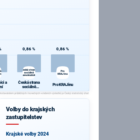
%
0,86 %
0,86 %
Česká strana
ci
Pro
sociálně
ní
KRAJinu
demokratická
ci a
Česká strana
Pro KRAJinu
ní
sociálně
demokratická
Volby do krajských
zastupitelstev
Krajské volby 2024