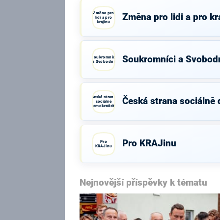
Změna pro
Změna pro lidi a pro kr
lidi a pro
krajinu
Soukromníci a Svobod
Soukromníci
a Svobodní
Česká strana
Česká strana sociálně
sociálně
demokratická
Pro KRAJinu
Pro
KRAJinu
Nejnovější příspěvky k tématu