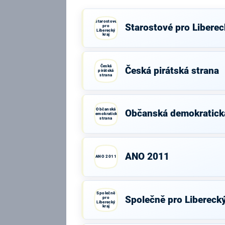
Starostové
Starostové pro Liberec
pro
Liberecký
kraj
Česká
Česká pirátská strana
pirátská
strana
Občanská
Občanská demokratick
demokratická
strana
ANO 2011
ANO 2011
Společně
Společně pro Liberecký
pro
Liberecký
kraj