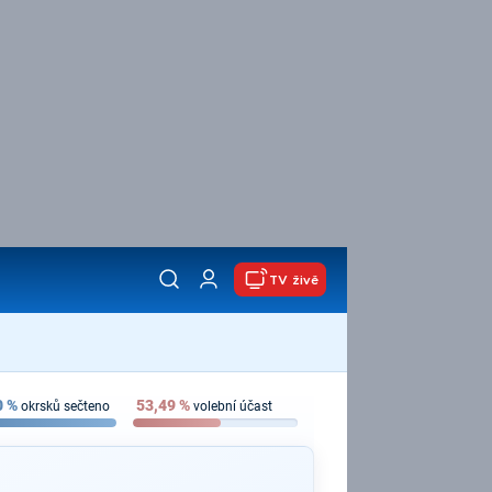
TV živě
0
%
53,49
%
okrsků sečteno
volební účast