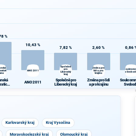
78 %
10,43 %
7,82 %
2,60 %
0,86 
Společně
anská
Změna pro
pro
Soukromní
ratická
ANO 2011
lidi a pro
Liberecký
a Svobod
rana
krajinu
kraj
anská
Společně pro
Změna pro lidi
Soukromní
ANO 2011
ratická
Liberecký kraj
a pro krajinu
Svobod
rana
Karlovarský kraj
Kraj Vysočina
Moravskoslezský kraj
Olomoucký kraj