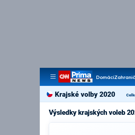
Domácí
Zahranič
Pořady
Krajské volby 2020
Celk
Výsledky krajských voleb 20