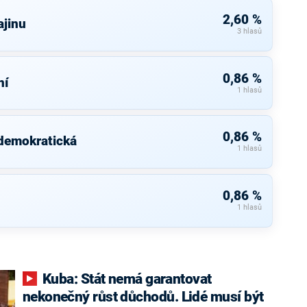
2,60 %
ajinu
3 hlasů
0,86 %
ní
1 hlasů
0,86 %
 demokratická
1 hlasů
0,86 %
1 hlasů
Kuba: Stát nemá garantovat
nekonečný růst důchodů. Lidé musí být