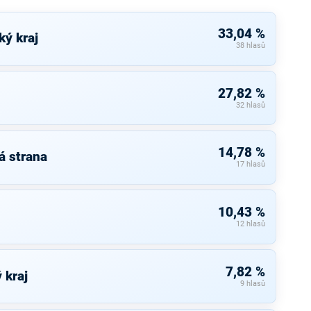
33,04 %
ký kraj
38 hlasů
27,82 %
32 hlasů
14,78 %
á strana
17 hlasů
10,43 %
12 hlasů
7,82 %
 kraj
9 hlasů