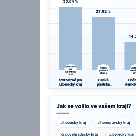
33,04 %
27,82 %
14,
Starostové
Česká
Obč
pro
pirátská
demok
Liberecký
strana
st
kraj
Starostové pro
Česká
Obč
Liberecký kraj
pirátská
demok
strana
st
Jak se volilo ve vašem kraji?
Jihočeský kraj
Jihomoravský kraj
Královéhradecký kraj
Liberecký kraj