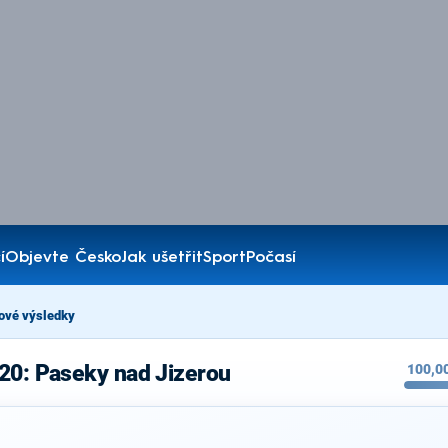
í
Objevte Česko
Jak ušetřit
Sport
Počasí
ové výsledky
20: Paseky nad Jizerou
100,0