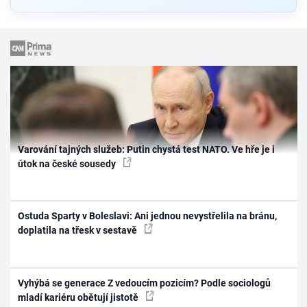
Varování tajných služeb: Putin chystá test NATO. Ve hře je i
útok na české sousedy
Ostuda Sparty v Boleslavi: Ani jednou nevystřelila na bránu,
doplatila na třesk v sestavě
Vyhýbá se generace Z vedoucím pozicím? Podle sociologů
mladí kariéru obětují jistotě