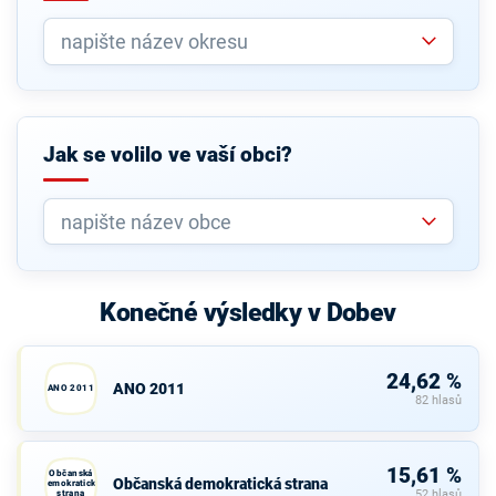
Jak se volilo ve vaší obci?
Konečné výsledky v Dobev
24,62 %
ANO 2011
ANO 2011
82 hlasů
15,61 %
Občanská
Občanská demokratická strana
demokratická
strana
52 hlasů