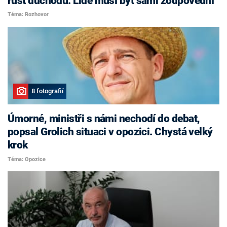
růst důchodů. Lidé musí být sami zodpovědní
Téma: Rozhovor
8 fotografií
Úmorné, ministři s námi nechodí do debat,
popsal Grolich situaci v opozici. Chystá velký
krok
Téma: Opozice