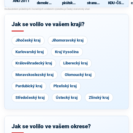
ANO 2011
demokrati
pirátská
strana
KDU-ČSL
c
cká strana
strana
sociálně
- Společně
demokrati
pro jižní
cká
Čechy
Jak se volilo ve vašem kraji?
Jihočeský kraj
Jihomoravský kraj
Karlovarský kraj
Kraj Vysočina
Královéhradecký kraj
Liberecký kraj
Moravskoslezský kraj
Olomoucký kraj
Pardubický kraj
Plzeňský kraj
Středočeský kraj
Ústecký kraj
Zlínský kraj
Jak se volilo ve vašem okrese?