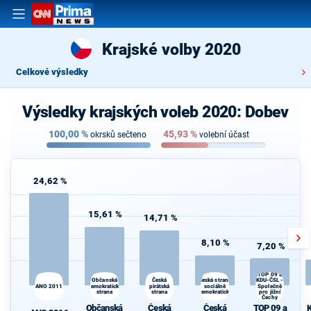
Krajské volby 2020
Celkové výsledky
Výsledky krajských voleb 2020: Dobev
100,00
%
45,93
%
okrsků sečteno
volební účast
24,62 %
15,61 %
14,71 %
8,10 %
7,20 %
TOP 09 a
Občanská
Česká strana
K
Česká
KDU-ČSL -
ANO 2011
demokratická
pirátská
sociálně
Společně
s
strana
strana
demokratická
pro jižní
Čechy
Občanská
Česká
Česká
TOP 09 a
K