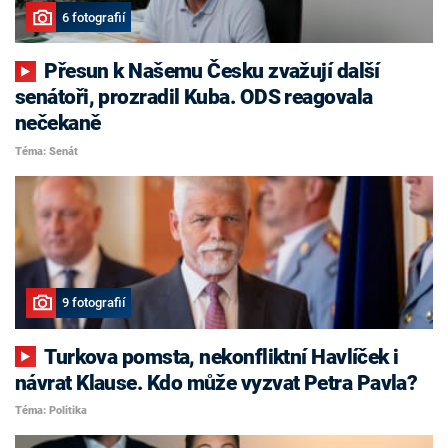
6 fotografií
Přesun k Našemu Česku zvažují další
senátoři, prozradil Kuba. ODS reagovala
nečekaně
Téma: Senát
9 fotografií
Turkova pomsta, nekonfliktní Havlíček i
návrat Klause. Kdo může vyzvat Petra Pavla?
Téma: Politika