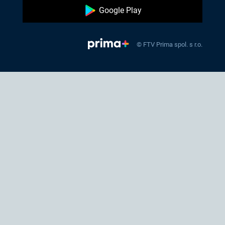
Google Play
© FTV Prima spol. s r.o.