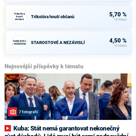
5,70 %
Trikolóra
Trikolóra hnutí občanů
hnutí
občanů
19 hlasů
4,50 %
STAROSTOVÉ
STAROSTOVÉ A NEZÁVISLÍ
A NEZÁVISLÍ
15 hlasů
Nejnovější příspěvky k tématu
7 fotografií
Kuba: Stát nemá garantovat nekonečný