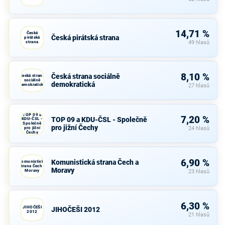
14,71 %
Česká
Česká pirátská strana
pirátská
strana
49 hlasů
8,10 %
Česká strana sociálně
Česká strana
sociálně
demokratická
demokratická
27 hlasů
TOP 09 a
7,20 %
TOP 09 a KDU-ČSL - Společně
KDU-ČSL -
Společně
pro jižní Čechy
pro jižní
24 hlasů
Čechy
6,90 %
Komunistická strana Čech a
Komunistická
strana Čech a
Moravy
Moravy
23 hlasů
6,30 %
JIHOČEŠI
JIHOČEŠI 2012
2012
21 hlasů