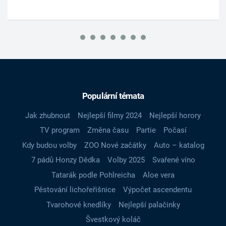
Populární témata
Jak zhubnout
Nejlepší filmy 2024
Nejlepší horory
TV program
Změna času
Partie
Počasí
Kdy budou volby
ZOO Nové začátky
Auto – katalog
7 pádů Honzy Dědka
Volby 2025
Svařené víno
Tatarák podle Pohlreicha
Aloe vera
Pěstování lichořeřišnice
Výpočet ascendentu
Tvarohové knedlíky
Nejlepší palačinky
Švestkový koláč