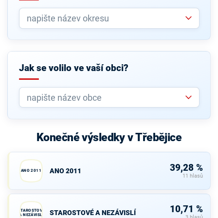
Jak se volilo ve vaší obci?
Konečné výsledky v Třebějice
39,28 %
ANO 2011
ANO 2011
11 hlasů
10,71 %
STAROSTOVÉ
STAROSTOVÉ A NEZÁVISLÍ
A NEZÁVISLÍ
3 hlasů