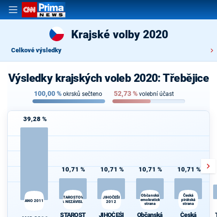
Krajské volby 2020
Celkové výsledky
Výsledky krajských voleb 2020: Třebějice
100,00
%
52,73
%
okrsků sečteno
volební účast
39,28 %
10,71 %
10,71 %
10,71 %
10,71 %
Občanská
Česká
JIHOČEŠI
STAROSTOVÉ
demokratická
pirátská
ANO 2011
A NEZÁVISLÍ
2012
strana
strana
STAROST
JIHOČEŠI
Občanská
Česká