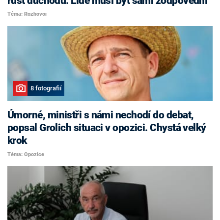
růst důchodů. Lidé musí být sami zodpovědní
Téma: Rozhovor
8 fotografií
Úmorné, ministři s námi nechodí do debat,
popsal Grolich situaci v opozici. Chystá velký
krok
Téma: Opozice