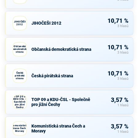
10,71 %
JIHOČEŠI
JIHOČEŠI 2012
2012
3 hlasů
10,71 %
Občanská
Občanská demokratická strana
demokratická
strana
3 hlasů
10,71 %
Česká
Česká pirátská strana
pirátská
strana
3 hlasů
TOP 09 a
3,57 %
TOP 09 a KDU-ČSL - Společně
KDU-ČSL -
Společně
pro jižní Čechy
pro jižní
1 hlasů
Čechy
3,57 %
Komunistická strana Čech a
Komunistická
strana Čech a
Moravy
Moravy
1 hlasů