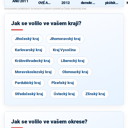
ANO 2011
OVÉ A
2012
demokrati
pirátská
NEZÁVISL
cká strana
strana
-
Í
Jak se volilo ve vašem kraji?
Jihočeský kraj
Jihomoravský kraj
Karlovarský kraj
Kraj Vysočina
Královéhradecký kraj
Liberecký kraj
Moravskoslezský kraj
Olomoucký kraj
Pardubický kraj
Plzeňský kraj
Středočeský kraj
Ústecký kraj
Zlínský kraj
Jak se volilo ve vašem okrese?