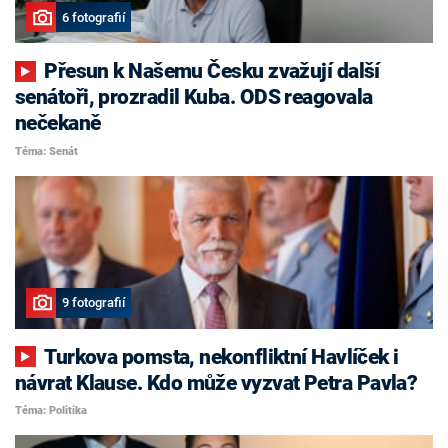
6 fotografií
Přesun k Našemu Česku zvažují další
senátoři, prozradil Kuba. ODS reagovala
nečekaně
Téma: Senát
9 fotografií
Turkova pomsta, nekonfliktní Havlíček i
návrat Klause. Kdo může vyzvat Petra Pavla?
Téma: Politika