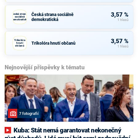
3,57 %
Česká strana sociálně
Česká strana
sociálně
demokratická
demokratická
1 hlasů
3,57 %
Trikolóra
Trikolóra hnutí občanů
hnutí
občanů
1 hlasů
Nejnovější příspěvky k tématu
7 fotografií
Kuba: Stát nemá garantovat nekonečný