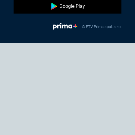
Google Play
© FTV Prima spol. s r.o.