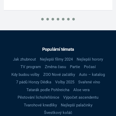
Populární témata
Jak zhubnout
Nejlepší filmy 2024
Nejlepší horory
TV program
Změna času
Partie
Počasí
Kdy budou volby
ZOO Nové začátky
Auto – katalog
7 pádů Honzy Dědka
Volby 2025
Svařené víno
Tatarák podle Pohlreicha
Aloe vera
Pěstování lichořeřišnice
Výpočet ascendentu
Tvarohové knedlíky
Nejlepší palačinky
Švestkový koláč